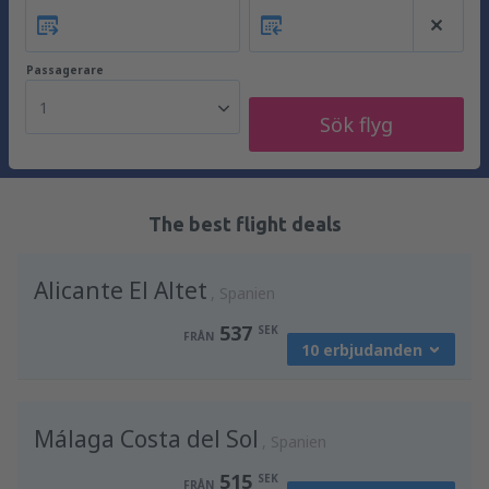
Passagerare
1
Sök flyg
The best flight deals
Alicante El Altet
Spanien
537
SEK
FRÅN
10 erbjudanden
från
Stockholm, Arlanda
(ARN)
Málaga Costa del Sol
624
Spanien
FRÅN
SEK
515
SEK
FRÅN