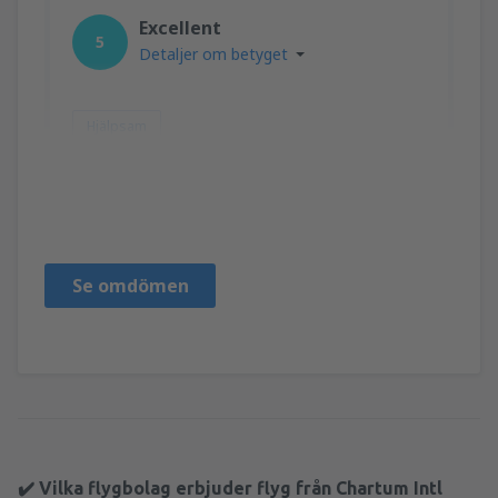
Excellent
5
Detaljer om betyget
Hjälpsam
Safa
United States Of America,
Augusti 2019
Se omdömen
✔️ Vilka flygbolag erbjuder flyg från Chartum Intl