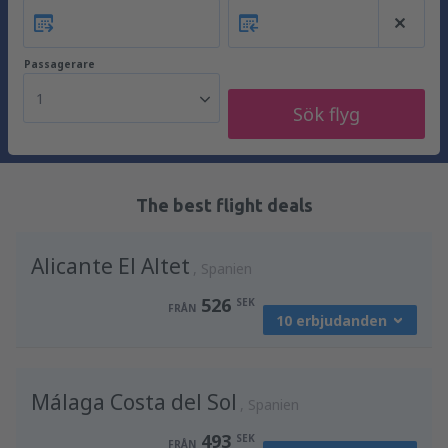
Passagerare
1
Sök flyg
The best flight deals
Alicante El Altet
Spanien
526
SEK
FRÅN
10 erbjudanden
från
Stockholm, Arlanda
(ARN)
Málaga Costa del Sol
624
Spanien
FRÅN
SEK
493
SEK
FRÅN