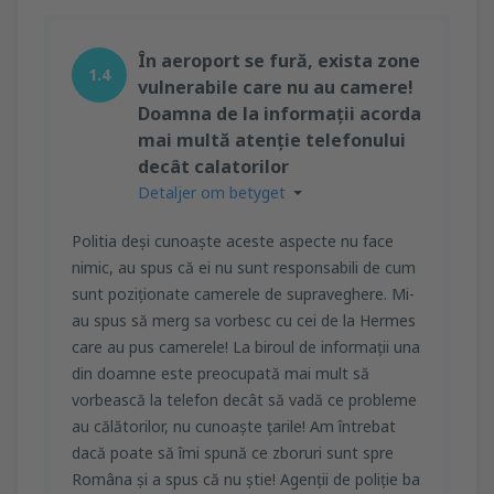
În aeroport se fură, exista zone
1.4
vulnerabile care nu au camere!
Doamna de la informații acorda
mai multă atenție telefonului
decât calatorilor
Detaljer om betyget
Politia deși cunoaște aceste aspecte nu face
nimic, au spus că ei nu sunt responsabili de cum
sunt poziționate camerele de supraveghere. Mi-
au spus să merg sa vorbesc cu cei de la Hermes
care au pus camerele! La biroul de informații una
din doamne este preocupată mai mult să
vorbească la telefon decât să vadă ce probleme
au călătorilor, nu cunoaște țarile! Am întrebat
dacă poate să îmi spună ce zboruri sunt spre
Româna și a spus că nu știe! Agenții de poliție ba