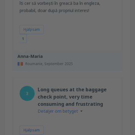
îti cer să vorbești în greacă ba în engleza,
probabil, doar după propriul interes!
Hjälpsam
1
Anna-Maria
Roumanie,
September 2025
Long queues at the baggage
3
check point, very time
consuming and frustrating
Detaljer om betyget
Hjälpsam