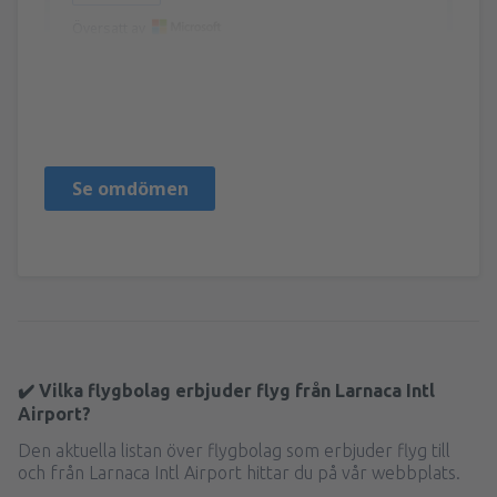
Översatt av
Mounzer
Pologne,
Februari 2025
Se omdömen
✔️ Vilka flygbolag erbjuder flyg från Larnaca Intl
Airport?
Den aktuella listan över flygbolag som erbjuder flyg till
och från Larnaca Intl Airport hittar du på vår webbplats.