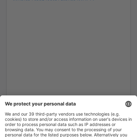
Munich Franz Josef Strauss (MUC)
Hamburg
Heringsdorf Airport (HDF)
Hof Airport (HOQ)
Kassel-Calden Airport (KSF)
Kiel Airport (KEL)
Dresden Klotsche (DRS)
Hannover Langenhagen (HAJ)
Leipzig Halle (LEJ)
Hamburg
Mannheim Airport (MHG)