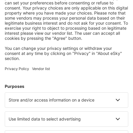
Memmingen Allgau (FMM)
Nurnberg Airport (NUE)
Munster Osnabruck (FMO)
Paderborn Lippstadt (PAD)
Rostock-Laage (RLG)
Saarbrücken
Westerland Sylt (GWT)
Saarbrücken