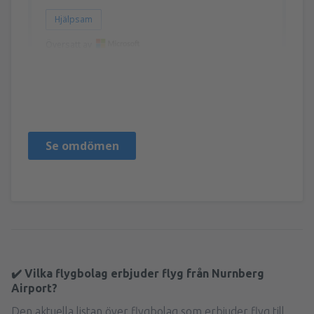
Hjälpsam
Översatt av
Christa
Alemania,
Juni 2024
Se omdömen
✔️ Vilka flygbolag erbjuder flyg från Nurnberg
Airport?
Den aktuella listan över flygbolag som erbjuder flyg till