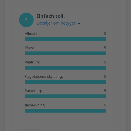
Einfach toll.
5
Detaljer om betyget
Allmänt:
5
Plats:
5
Väntrum:
5
Flygplatsens skyltning:
5
Parkering:
5
Incheckning:
5