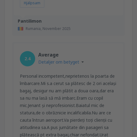
Hjälpsam
Pantilimon
Rumania,
November 2025
Average
2.4
Detaljer om betyget
Personal incompetent,neprietenos la poarta de
îmbarcare.Mi s.a cerut sa plătesc de 2 ori același
bagaj, desigur nu am plătit a doua oara,dar era
sa nu ma lasă să mă imbarc.Eram cu copil
mic.Jenant și neprofesionist.Baiatul mic de
statura,de o obrăznicie incalificabila.Nu are ce
cauta într.un aeroport.Va pierdeți toți clienții cu
atitudinea sa.A pus jumătate din pasageri sa
plătească pt extra bagaj,chiar nefondat.Urat