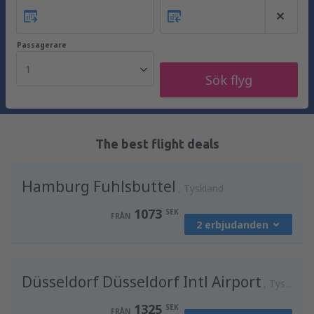
Passagerare
1
Sök flyg
The best flight deals
Hamburg Fuhlsbuttel
Tyskland
1073
SEK
FRÅN
2 erbjudanden
från
Stockholm, Arlanda
(ARN)
Düsseldorf Düsseldorf Intl Airport
1073
Tyskland
FRÅN
SEK
1325
SEK
FRÅN