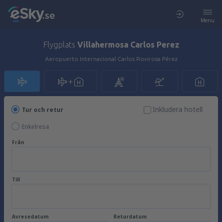
Menu
Flygplats
Villahermosa Carlos Perez
Aeropuerto Internacional Carlos Rovirosa Pérez
Inkludera hotell
Tur och retur
Enkelresa
Från
Till
Avresedatum
Returdatum