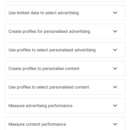
Guaymas Jose Maria Yanez (GYM)
Acapulco Juan N. Álvarez (ACA)
Zacatecas General Leobardo C. Ruiz (ZCL)
Aguascalientes Jesus Teran Peredo (AGU)
Puerto Vallarta Licenciado Gustavo Diaz Ordaz
(PVR)
Loreto Intl Airport (LTO)
San Jose del Cabo Los Cabos (SJD)
Merida Manuel C. Rejon (MID)
La Paz Manuel Marquez de Leon (LAP)
Matamoros Airport (MAM)
Mexicali Rodolfo Sanchez Taboada (MXL)