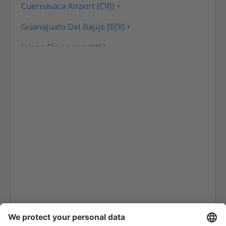
Cuernavaca Airport (CVJ)
Guanajuato Del Bajijo (BJX)
Jalapa El Lencero (JAL)
Culiacan Federal de Bachigualato (CUL)
Los Mochis Fort Valley (LMM)
Tampico General Francisco Javier Mina (TAM)
Torreon Francisco Sarabia (TRC)
Reynosa General L. Blanco (REX)
Monterry Mariano Escobedo (MTY)
Ciudad Victoria General Mendez (CVM)
Mazatlan General Rafael Buelna (MZT)