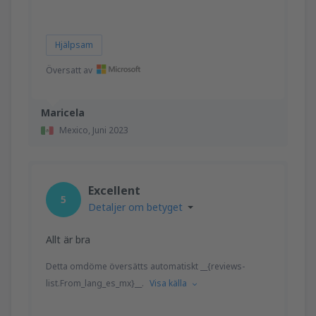
Hjälpsam
Översatt av
Maricela
Mexico,
Juni 2023
Excellent
5
Detaljer om betyget
Allt är bra
Detta omdöme översätts automatiskt __{reviews-
list.From_lang_es_mx}__.
Visa källa