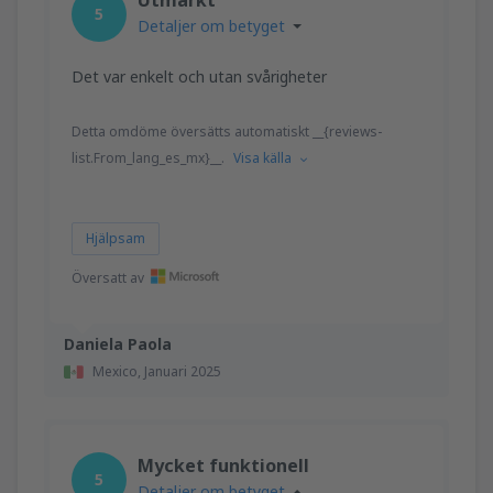
5
Detaljer om betyget
Det var enkelt och utan svårigheter
Detta omdöme översätts automatiskt __{reviews-
list.From_lang_es_mx}__.
Visa källa
Hjälpsam
Översatt av
Daniela Paola
Mexico,
Januari 2025
Mycket funktionell
5
Detaljer om betyget