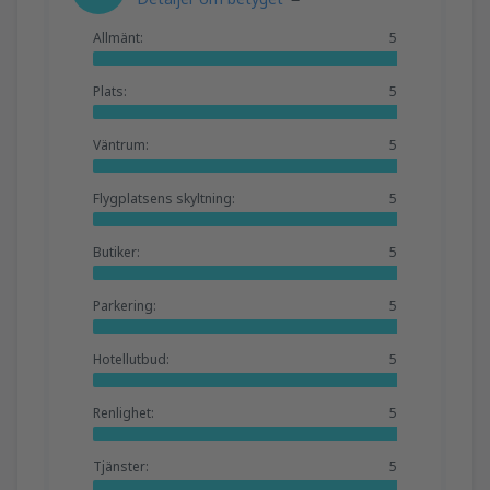
Allmänt:
5
Plats:
5
Väntrum:
5
Flygplatsens skyltning:
5
Butiker:
5
Parkering:
5
Hotellutbud:
5
Renlighet:
5
Tjänster:
5