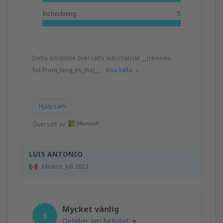
Incheckning:
5
Detta omdöme översätts automatiskt __{reviews-
list.From_lang_es_mx}__.
Visa källa
Hjälpsam
Översatt av
LUIS ANTONIO
Mexico,
Juli 2023
Mycket vänlig
5
Detaljer om betyget