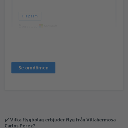
Hjälpsam
Översatt av
IRIS DEL ROCIO
Mexico,
April 2023
Se omdömen
✔️ Vilka flygbolag erbjuder flyg från Villahermosa
Carlos Perez?