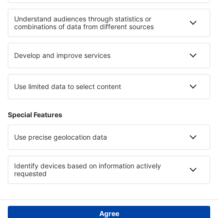
Guadalajara Don Miguel Hidalgo y Costilla (GDL)
Minatitlan Airport (MTT)
Monclova Venustiano Carranza (LOV)
Morelia Francisco Mujica (MLM)
Nuevo Laredo Quetzalcoatl (NLD)
Palenque International Airport (PQM)
Piedras Negras Intl Airport (PDS)
Saltillo Plan de Guadalupe (SLW)
Manzanillo Playa de Oro (ZLO)
San Luis Potosi Ponciano Arriaga (SLP)