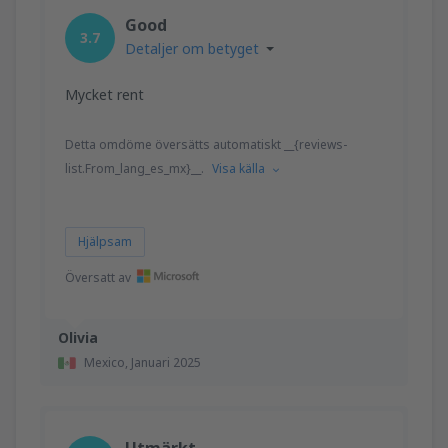
Good
3.7
Detaljer om betyget
Mycket rent
Detta omdöme översätts automatiskt __{reviews-
list.From_lang_es_mx}__.
Visa källa
Hjälpsam
Översatt av
Olivia
Mexico,
Januari 2025
Utmärkt