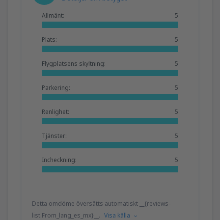
Allmänt:
5
Plats:
5
Flygplatsens skyltning:
5
Parkering:
5
Renlighet:
5
Tjänster:
5
Incheckning:
5
Detta omdöme översätts automatiskt __{reviews-
list.From_lang_es_mx}__.
Visa källa