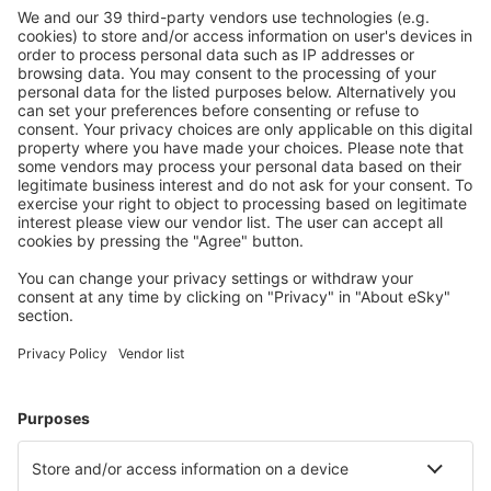
Chihuahua General Roberto Fierro Villalobos
(CUU)
Durango Genral Guadelupe Victoria (DGO)
Guerrero Negro Airport (GUB)
Veracruz General Heriberto Jara (VER)
Puebla Hermanos Serdan (PBC)
Huatulco Intl Airport (HUX)
Hermosillo General Ignacio L. Pesqueira (HMO)
Campeche Alberto Acuna Ongay (CPE)
Zihuatanejo Ixtapa (ZIH)
Ixtepec Airport (IZT)