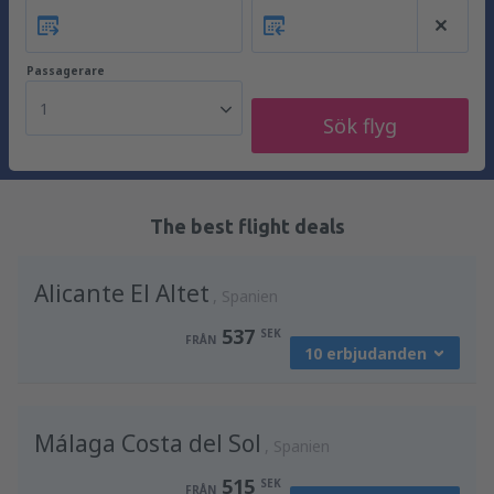
Passagerare
1
Sök flyg
The best flight deals
Alicante El Altet
Spanien
537
SEK
FRÅN
10 erbjudanden
från
Stockholm, Arlanda
(ARN)
Málaga Costa del Sol
624
Spanien
FRÅN
SEK
515
SEK
FRÅN