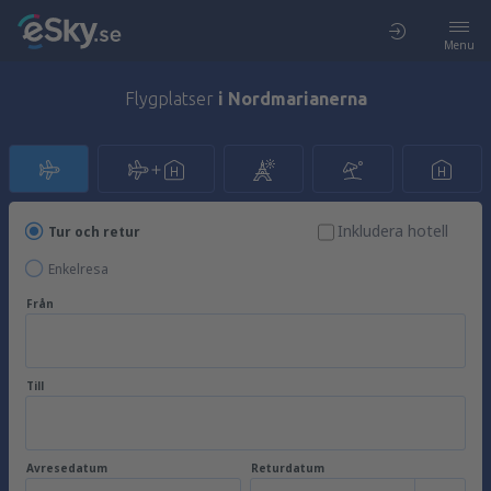
Menu
Flygplatser
i Nordmarianerna
Inkludera hotell
Tur och retur
Enkelresa
Från
Till
Avresedatum
Returdatum