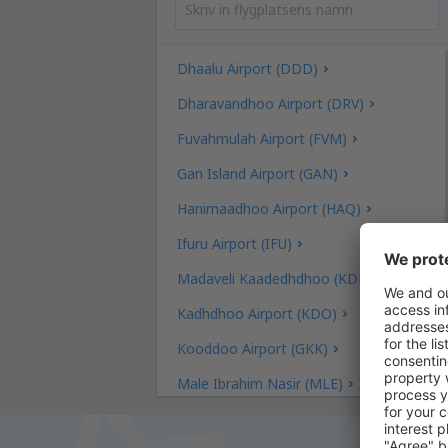
Dhaalu Airport (DDD)
Dharavandhoo Airport (DRV)
Fuvahmulah Airport (FVM)
Gan Island Airport (GAN)
Hanimaadhoo Airport (HAQ)
Ifuru Airport (IFU)
Madaveli Kaadedhdhoo (KDM)
Kadhdhoo Airport (KDO)
Kooddoo Airport (GKK)
Male Ibrahim Nasir (MLE)
Thimarafushi Airport (TMF)