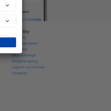
Om eSky
Om eSky
Partnerprogram
Köpvillkor
Mina bokningar
Integritetspolicy
Support och kontakt
Integritet