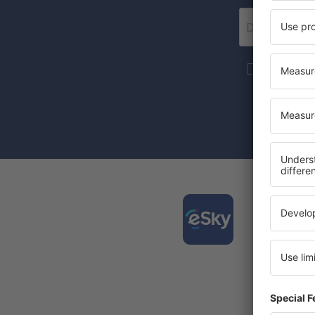
Fler resor 
marknadsföri
Genom att ma
eSky.pl S.A
Ladda
planer
Den hög
Nya dag
Alla din