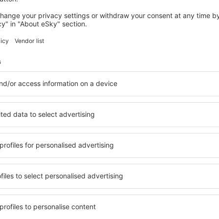
Spara tid och pengar.
Boka Flyg+Hotell på eSky
Spana in
brevsprenumeranter reser 
mindre
, weekendresor, semestrar - få unika erbjudanden 
alla andra.
Vi skickar bara det bästa, vi lovar!