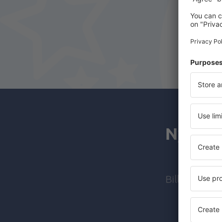
Nyhets
Billiga flyg