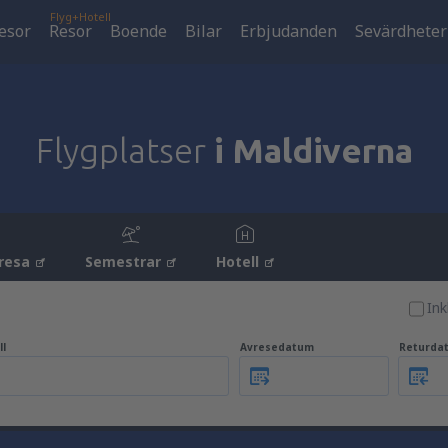
Flyg+Hotell
esor
Resor
Boende
Bilar
Erbjudanden
Sevärdheter
Flygplatser
i Maldiverna
resa
Semestrar
Hotell
Ink
ll
Avresedatum
Returda