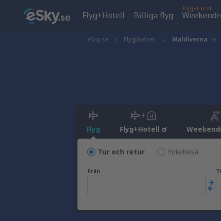
Flyg+Hotell
Flyg+Hotell
Billiga flyg
Weekendr
eSky.se
Flygplatser
Maldiverna
Flyg
Flyg+Hotell
Weekend
Tur och retur
Enkelresa
Från
Ti