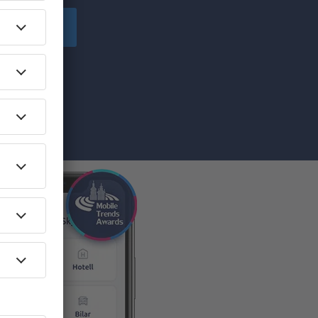
enumerera
ckar mig
cker du till att