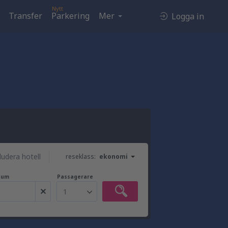
Nytt
Transfer
Parkering
Mer
Logga in
ludera hotell
reseklass:
ekonomi
tum
Passagerare
1