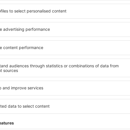
Pr
till fantastiska priser i vårt nyhetsbrev.
Jag godkänner att eSky.pl S.A. ski
ngsmaterial (i form av nyhetsbrev) till angiven e-postadress.
rkera kryssrutan (för att ta emot nyhetsbrev) och samtidigt välja ”Spara”, samty
. med säte i Katowice behandlar dina personuppgifter
 ner vår app
för att enkelt
a dina resor
st rankade appen i resekategorin
liga erbjudanden
a bokningar på ett ställe