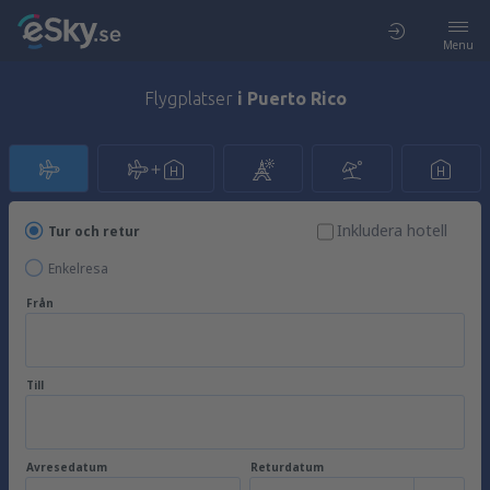
Menu
Flygplatser
i Puerto Rico
Inkludera hotell
Tur och retur
Enkelresa
Från
Till
Avresedatum
Returdatum