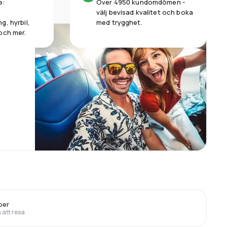
e:
Över 4950 kundomdömen -
välj bevisad kvalitet och boka
g, hyrbil,
med trygghet.
och mer.
ber
 att resa