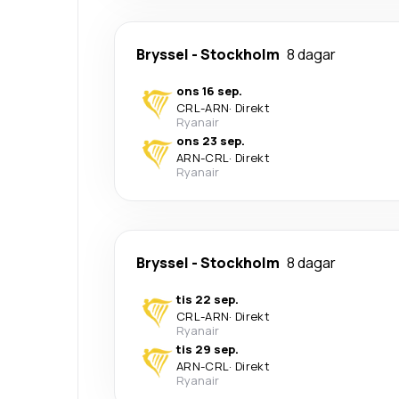
Bryssel
-
Stockholm
8 dagar
ons 16 sep.
CRL
-
ARN
·
Direkt
Ryanair
ons 23 sep.
ARN
-
CRL
·
Direkt
Ryanair
Bryssel
-
Stockholm
8 dagar
tis 22 sep.
CRL
-
ARN
·
Direkt
Ryanair
tis 29 sep.
ARN
-
CRL
·
Direkt
Ryanair