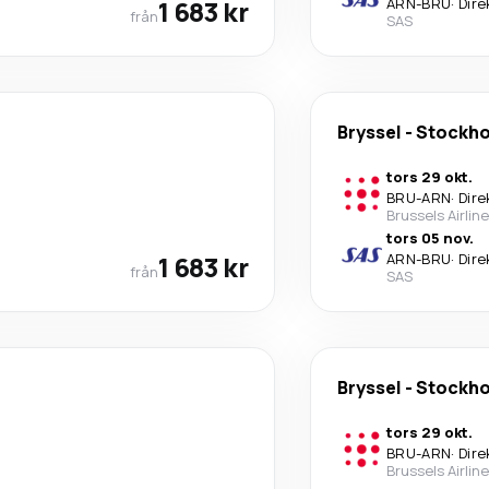
1 683 kr
ARN
-
BRU
·
Dire
från
SAS
Bryssel
-
Stockh
tors 29 okt.
BRU
-
ARN
·
Dire
Brussels Airlin
tors 05 nov.
1 683 kr
ARN
-
BRU
·
Dire
från
SAS
Bryssel
-
Stockh
tors 29 okt.
BRU
-
ARN
·
Dire
Brussels Airlin