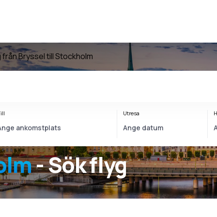
g från Bryssel till Stockholm
ill
Utresa
H
olm
- Sök flyg