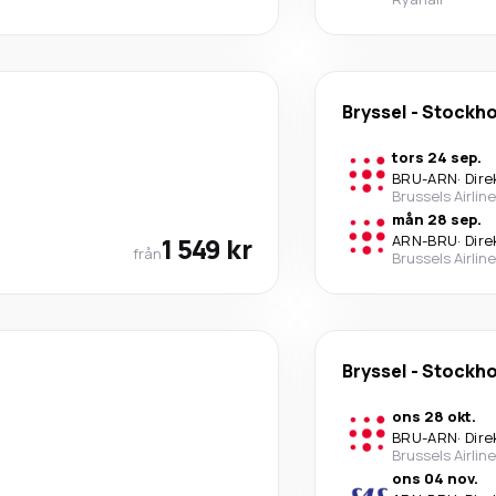
Bryssel
-
Stockh
tors 24 sep.
BRU
-
ARN
·
Dire
Brussels Airlin
mån 28 sep.
1 549 kr
ARN
-
BRU
·
Dire
från
Brussels Airlin
Bryssel
-
Stockh
ons 28 okt.
BRU
-
ARN
·
Dire
Brussels Airlin
ons 04 nov.