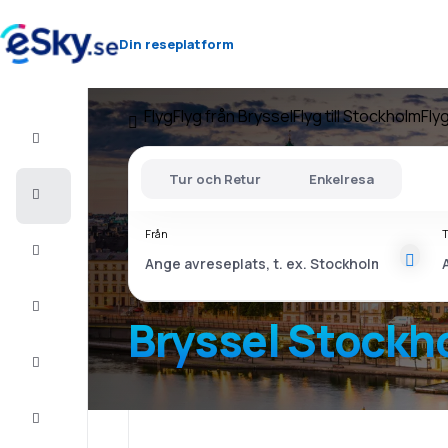
Din reseplatform
Flyg
Flyg från Bryssel
Flyg till Stockholm
Fly
Flyg+Hotell
Tur och Retur
Enkelresa
Billiga
flyg
Från
T
Resor
Sista
minuten
Bryssel Stockh
Weekendresor
Boende