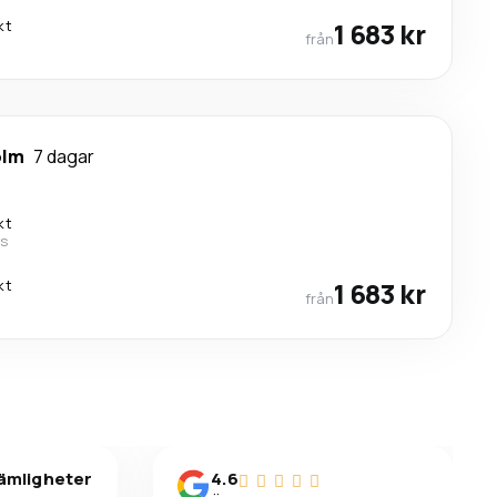
kt
1 683 kr
från
olm
7 dagar
kt
es
kt
1 683 kr
från
vämligheter
4.6