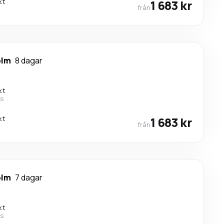
kt
1 683 kr
från
olm
8 dagar
kt
es
kt
1 683 kr
från
olm
7 dagar
kt
es