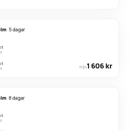
olm
5 dagar
kt
es
kt
1 606 kr
från
es
olm
8 dagar
kt
es