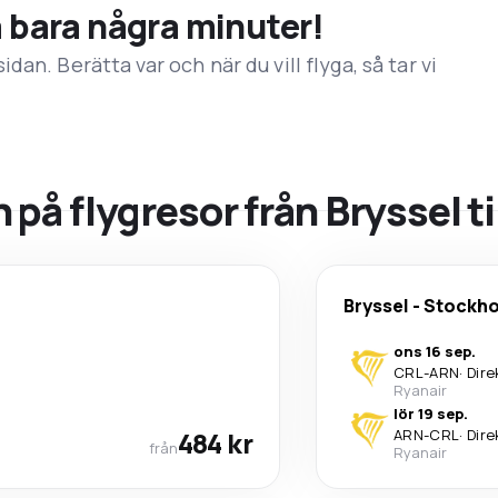
å bara några minuter!
an. Berätta var och när du vill flyga, så tar vi
på flygresor från Bryssel t
Bryssel
-
Stockh
ons 16 sep.
CRL
-
ARN
·
Dire
Ryanair
lör 19 sep.
484 kr
ARN
-
CRL
·
Dire
från
Ryanair