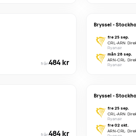
Bryssel
-
Stockh
fre 25 sep.
CRL
-
ARN
·
Dire
Ryanair
mån 28 sep.
484 kr
ARN
-
CRL
·
Dire
från
Ryanair
Bryssel
-
Stockh
fre 25 sep.
CRL
-
ARN
·
Dire
Ryanair
fre 02 okt.
484 kr
ARN
-
CRL
·
Dire
från
Ryanair