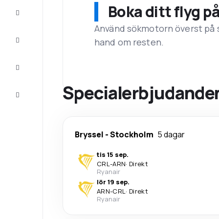
Boka ditt flyg p
Erbjudanden
Använd sökmotorn överst på sid
Fullfölj
hand om resten.
resan
Inspiration
och tips
Specialerbjudanden 
Kundservice
Bryssel
-
Stockholm
5 dagar
tis 15 sep.
CRL
-
ARN
·
Direkt
Ryanair
lör 19 sep.
ARN
-
CRL
·
Direkt
Ryanair