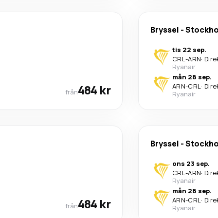
Bryssel
-
Stockh
tis 22 sep.
CRL
-
ARN
·
Dire
Ryanair
mån 28 sep.
484 kr
ARN
-
CRL
·
Dire
från
Ryanair
Bryssel
-
Stockh
ons 23 sep.
CRL
-
ARN
·
Dire
Ryanair
mån 28 sep.
484 kr
ARN
-
CRL
·
Dire
från
Ryanair