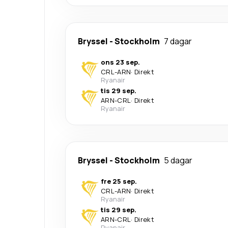
Bryssel
-
Stockholm
7 dagar
ons 23 sep.
CRL
-
ARN
·
Direkt
Ryanair
tis 29 sep.
ARN
-
CRL
·
Direkt
Ryanair
Bryssel
-
Stockholm
5 dagar
fre 25 sep.
CRL
-
ARN
·
Direkt
Ryanair
tis 29 sep.
ARN
-
CRL
·
Direkt
Ryanair