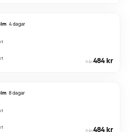
olm
4 dagar
kt
kt
484 kr
från
olm
8 dagar
kt
kt
484 kr
från