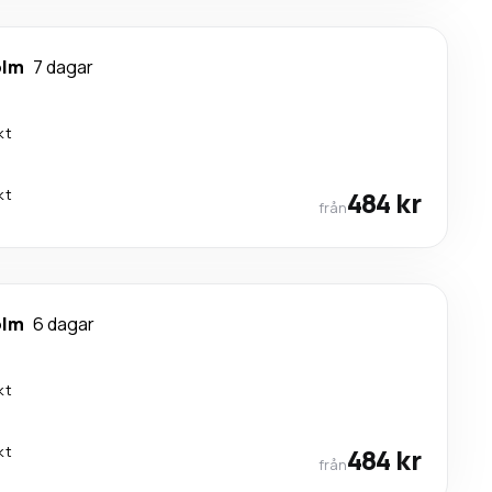
olm
7 dagar
kt
kt
484 kr
från
olm
6 dagar
kt
kt
484 kr
från