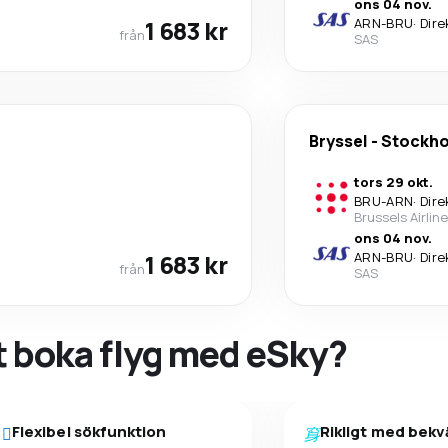
ons 04 nov.
1 683 kr
ARN
-
BRU
·
Dire
från
SAS
Bryssel
-
Stockh
tors 29 okt.
BRU
-
ARN
·
Dire
Brussels Airlin
ons 04 nov.
1 683 kr
ARN
-
BRU
·
Dire
från
SAS
tt boka flyg med eSky?
Flexibel sökfunktion
Rikligt med bek