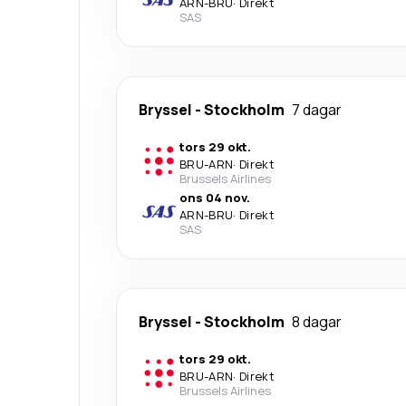
ARN
-
BRU
·
Direkt
SAS
Bryssel
-
Stockholm
7 dagar
tors 29 okt.
BRU
-
ARN
·
Direkt
Brussels Airlines
ons 04 nov.
ARN
-
BRU
·
Direkt
SAS
Bryssel
-
Stockholm
8 dagar
tors 29 okt.
BRU
-
ARN
·
Direkt
Brussels Airlines