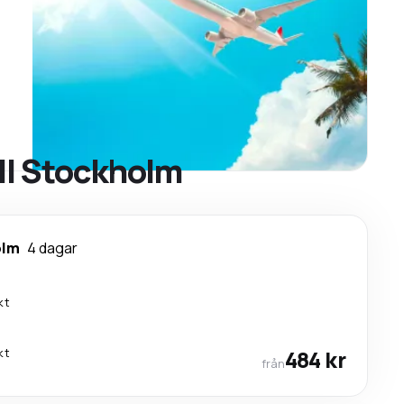
ill Stockholm
olm
4 dagar
kt
kt
484 kr
från