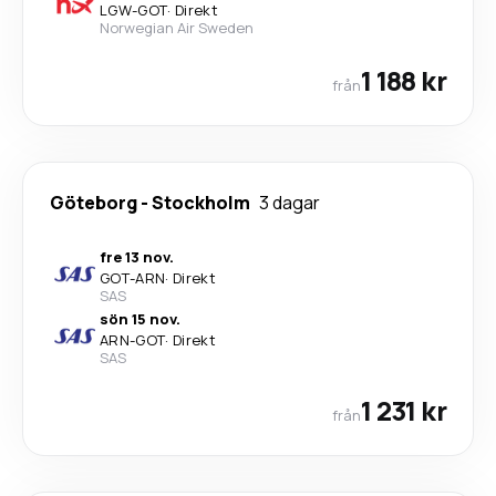
LGW
-
GOT
·
Direkt
Norwegian Air Sweden
1 188 kr
från
Göteborg
-
Stockholm
3 dagar
fre 13 nov.
GOT
-
ARN
·
Direkt
SAS
sön 15 nov.
ARN
-
GOT
·
Direkt
SAS
1 231 kr
från