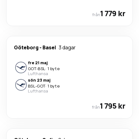
1 779 kr
från
Göteborg
-
Basel
3 dagar
fre 21 maj
GOT
-
BSL
·
1 byte
Lufthansa
sön 23 maj
BSL
-
GOT
·
1 byte
Lufthansa
1 795 kr
från