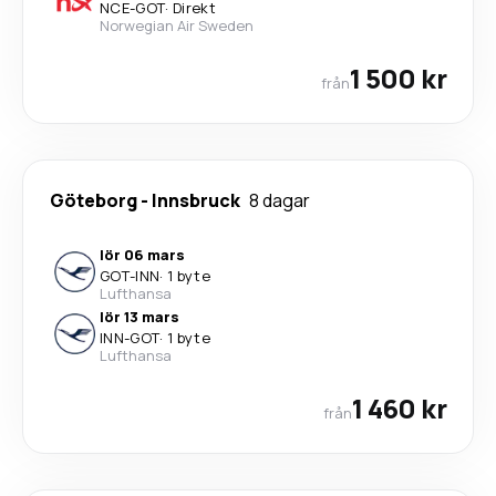
NCE
-
GOT
·
Direkt
Norwegian Air Sweden
1 500 kr
från
Göteborg
-
Innsbruck
8 dagar
lör 06 mars
GOT
-
INN
·
1 byte
Lufthansa
lör 13 mars
INN
-
GOT
·
1 byte
Lufthansa
1 460 kr
från