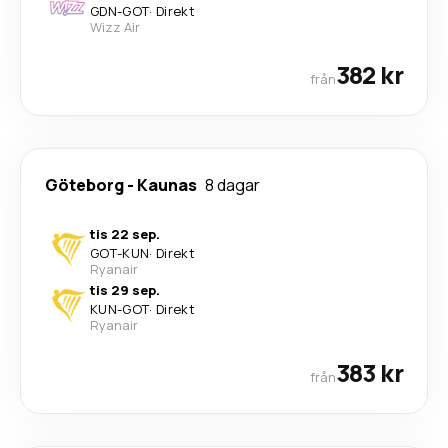
GDN
-
GOT
·
Direkt
Wizz Air
382 kr
från
Göteborg
-
Kaunas
8 dagar
tis 22 sep.
GOT
-
KUN
·
Direkt
Ryanair
tis 29 sep.
KUN
-
GOT
·
Direkt
Ryanair
383 kr
från