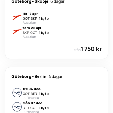
Göteborg
-
Skopje
6 dagar
lör 17 apr.
GOT
-
SKP
·
1 byte
Austrian
tors 22 apr.
SKP
-
GOT
·
1 byte
Austrian
1 750 kr
från
Göteborg
-
Berlin
4 dagar
fre 04 dec.
GOT
-
BER
·
1 byte
Lufthansa
mån 07 dec.
BER
-
GOT
·
1 byte
Lufthansa