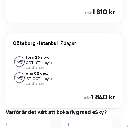
1 810 kr
från
Göteborg
-
Istanbul
7 dagar
tors 26 nov.
GOT
-
IST
·
1 byte
Lufthansa
ons 02 dec.
IST
-
GOT
·
1 byte
Lufthansa
1 840 kr
från
Varför är det värt att boka flyg med eSky?