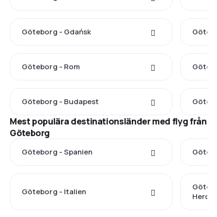
Göteborg - Gdańsk
Götebo
Göteborg - Rom
Götebo
Göteborg - Budapest
Götebo
Mest populära destinationsländer med flyg från
Göteborg
Göteborg - Spanien
Götebo
Götebo
Göteborg - Italien
Herce