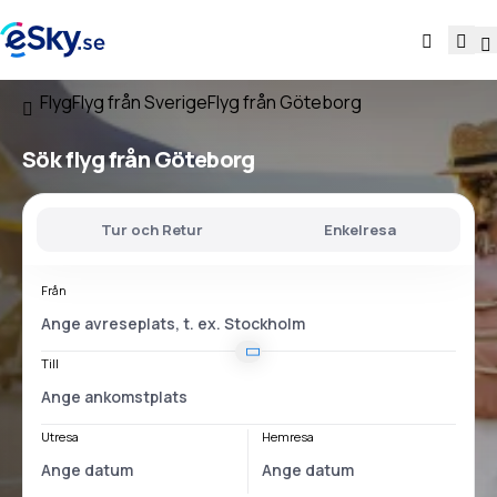
Flyg
Flyg från Sverige
Flyg från Göteborg
Sök flyg
från Göteborg
Tur och Retur
Enkelresa
Från
Till
Utresa
Hemresa