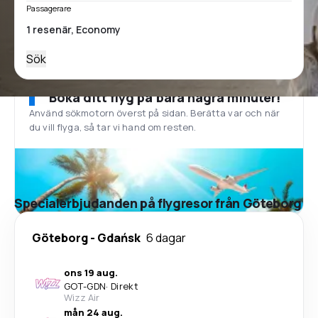
Passagerare
Sök
Boka ditt flyg på bara några minuter!
Använd sökmotorn överst på sidan. Berätta var och när
du vill flyga, så tar vi hand om resten.
Specialerbjudanden på flygresor från Göteborg
Göteborg
-
Gdańsk
6 dagar
ons 19 aug.
GOT
-
GDN
·
Direkt
Wizz Air
mån 24 aug.