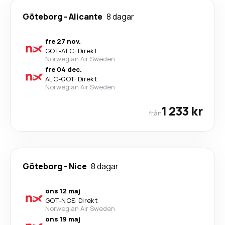
Göteborg
-
Alicante
8 dagar
fre 27 nov.
GOT
-
ALC
·
Direkt
Norwegian Air Sweden
fre 04 dec.
ALC
-
GOT
·
Direkt
Norwegian Air Sweden
1 233 kr
från
Göteborg
-
Nice
8 dagar
ons 12 maj
GOT
-
NCE
·
Direkt
Norwegian Air Sweden
ons 19 maj