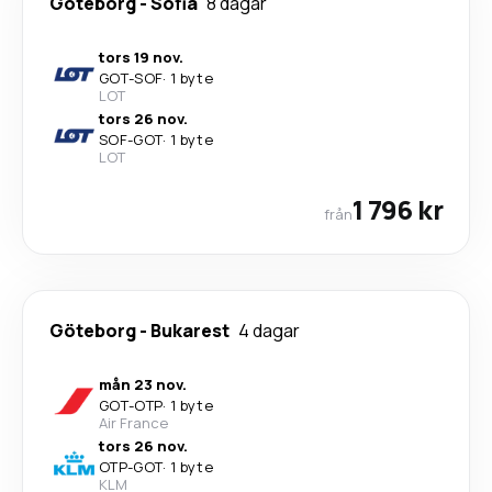
Göteborg
-
Sofia
8 dagar
tors 19 nov.
GOT
-
SOF
·
1 byte
LOT
tors 26 nov.
SOF
-
GOT
·
1 byte
LOT
1 796 kr
från
Göteborg
-
Bukarest
4 dagar
mån 23 nov.
GOT
-
OTP
·
1 byte
Air France
tors 26 nov.
OTP
-
GOT
·
1 byte
KLM