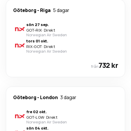
Göteborg
-
Riga
5 dagar
sön 27 sep.
GOT
-
RIX
·
Direkt
Norwegian Air Sweden
tors 01 okt.
RIX
-
GOT
·
Direkt
Norwegian Air Sweden
732 kr
från
Göteborg
-
London
3 dagar
fre 02 okt.
GOT
-
LGW
·
Direkt
Norwegian Air Sweden
sön 04 okt.