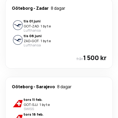
Göteborg
-
Zadar
8 dagar
tis 01 juni
GOT
-
ZAD
·
1 byte
Lufthansa
tis 08 juni
ZAD
-
GOT
·
1 byte
Lufthansa
1 500 kr
från
Göteborg
-
Sarajevo
8 dagar
tors 11 feb.
GOT
-
SJJ
·
1 byte
SWISS
tors 18 feb.