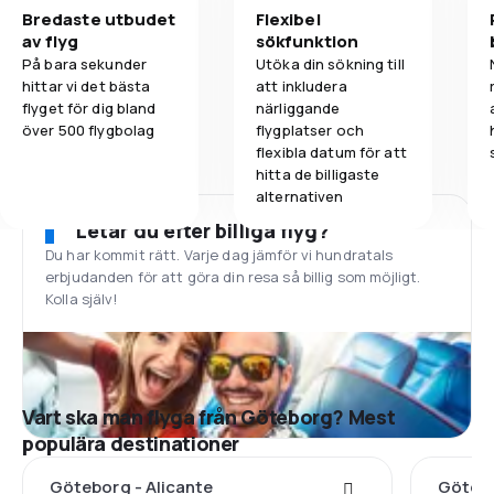
Bredaste utbudet
Flexibel
av flyg
sökfunktion
På bara sekunder
Utöka din sökning till
hittar vi det bästa
att inkludera
flyget för dig bland
närliggande
över 500 flygbolag
flygplatser och
flexibla datum för att
hitta de billigaste
alternativen
Letar du efter billiga flyg?
Du har kommit rätt. Varje dag jämför vi hundratals
erbjudanden för att göra din resa så billig som möjligt.
Kolla själv!
Vart ska man flyga från Göteborg? Mest
populära destinationer
Göteborg - Alicante
Götebo