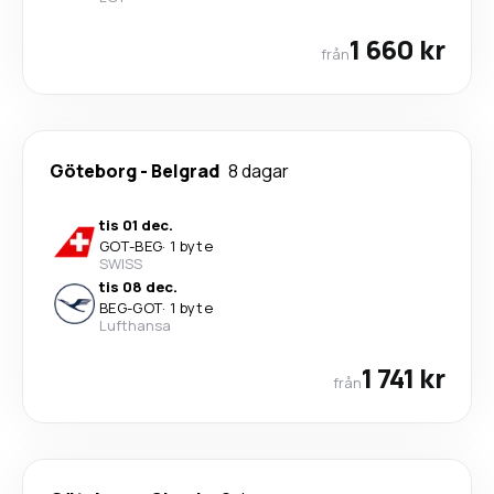
1 660 kr
från
Göteborg
-
Belgrad
8 dagar
tis 01 dec.
GOT
-
BEG
·
1 byte
SWISS
tis 08 dec.
BEG
-
GOT
·
1 byte
Lufthansa
1 741 kr
från