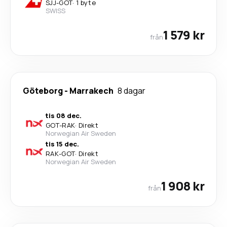
SJJ
-
GOT
·
1 byte
SWISS
1 579 kr
från
Göteborg
-
Marrakech
8 dagar
tis 08 dec.
GOT
-
RAK
·
Direkt
Norwegian Air Sweden
tis 15 dec.
RAK
-
GOT
·
Direkt
Norwegian Air Sweden
1 908 kr
från