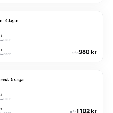
in
8 dagar
kt
 Sweden
kt
980 kr
från
 Sweden
rest
5 dagar
kt
 Sweden
kt
1 102 kr
från
 Sweden