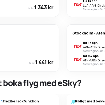
tis 13 apr.
1 343 kr
LLA
-
ARN
·
Dire
från
Norwegian Air
Stockholm
-
Aten
lör 17 apr.
ARN
-
ATH
·
Dire
Norwegian Air
lör 24 apr.
1 441 kr
ATH
-
ARN
·
Dire
från
Norwegian Air
tt boka flyg med eSky?
Flexibel sökfunktion
Rikligt med bek