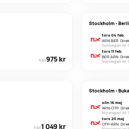
Stockholm
-
Berl
tors 04 feb.
ARN
-
BER
·
Dire
Norwegian Air
tors 11 feb.
975 kr
BER
-
ARN
·
Dire
från
Norwegian Air
Stockholm
-
Buka
sön 16 maj
ARN
-
OTP
·
Dire
Norwegian Air
tors 20 maj
1 049 kr
OTP
-
ARN
·
Dire
från
Norwegian Air