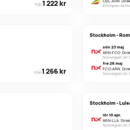
1 222 kr
OSL
-
ARN
·
Dire
från
Ethiopian Airli
Stockholm
-
Ro
sön 23 maj
ARN
-
FCO
·
Dire
Norwegian Air
fre 28 maj
1 266 kr
FCO
-
ARN
·
Dire
från
Norwegian Air
Stockholm
-
Lule
lör 10 apr.
ARN
-
LLA
·
Dire
Norwegian Air