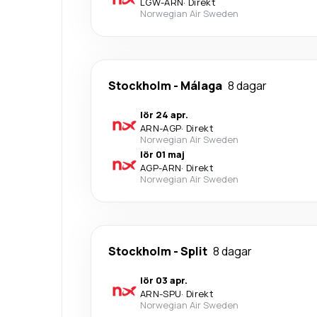
LGW
-
ARN
·
Direkt
Norwegian Air Sweden
Stockholm
-
Málaga
8 dagar
lör 24 apr.
ARN
-
AGP
·
Direkt
Norwegian Air Sweden
lör 01 maj
AGP
-
ARN
·
Direkt
Norwegian Air Sweden
Stockholm
-
Split
8 dagar
lör 03 apr.
ARN
-
SPU
·
Direkt
Norwegian Air Sweden