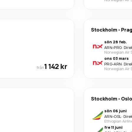
Stockholm
-
Pra
sön 28 feb.
ARN
-
PRG
·
Dire
Norwegian Air
ons 03 mars
1 142 kr
PRG
-
ARN
·
Dire
från
Norwegian Air
Stockholm
-
Osl
sön 06 juni
ARN
-
OSL
·
Dire
Ethiopian Airli
fre 11 juni