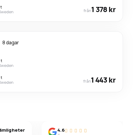
kt
1 378 kr
från
 Sweden
8 dagar
kt
 Sweden
kt
1 443 kr
från
 Sweden
vämligheter
4.6