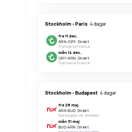
Stockholm
-
Paris
4 dagar
fre 11 dec.
ARN
-
ORY
·
Direkt
Transavia France
mån 14 dec.
ORY
-
ARN
·
Direkt
Transavia France
Stockholm
-
Budapest
4 dagar
fre 28 maj
ARN
-
BUD
·
Direkt
Norwegian Air Sweden
mån 31 maj
BUD
-
ARN
·
Direkt
Norwegian Air Sweden