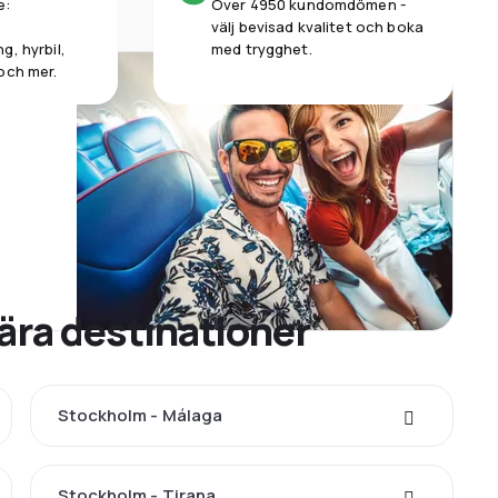
e:
Över 4950 kundomdömen -
välj bevisad kvalitet och boka
g, hyrbil,
med trygghet.
och mer.
ära destinationer
Stockholm - Málaga
Stockholm - Tirana