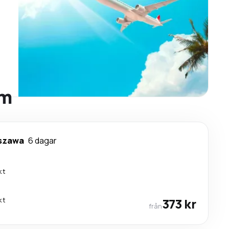
lm
szawa
6 dagar
kt
kt
373 kr
från