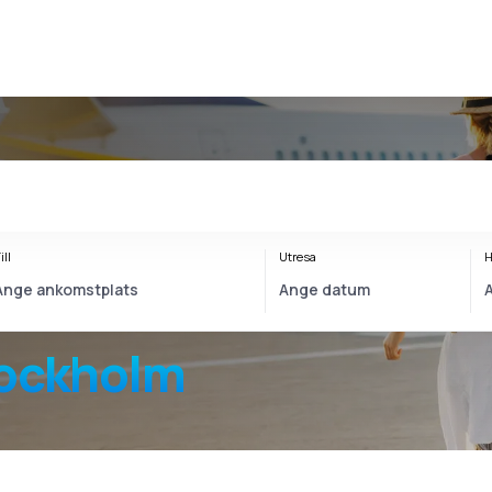
ill
Utresa
H
tockholm