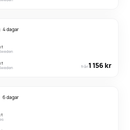
g
4 dagar
kt
 Sweden
kt
1 156 kr
från
 Sweden
o
6 dagar
kt
nes