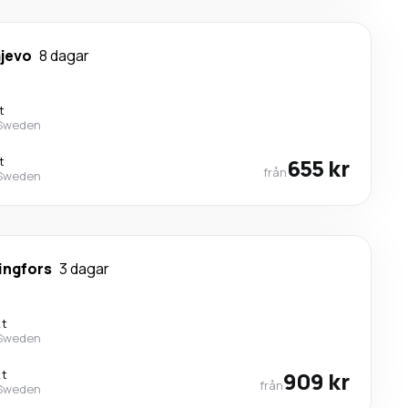
jevo
8 dagar
t
 Sweden
t
655 kr
från
 Sweden
ingfors
3 dagar
kt
 Sweden
kt
909 kr
från
 Sweden