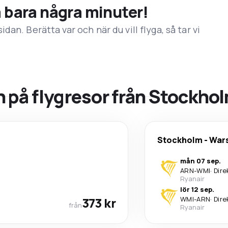
å bara några minuter!
an. Berätta var och när du vill flyga, så tar vi
 på flygresor från Stockho
Stockholm
-
War
mån 07 sep.
ARN
-
WMI
·
Dire
Ryanair
lör 12 sep.
373 kr
WMI
-
ARN
·
Dire
från
Ryanair