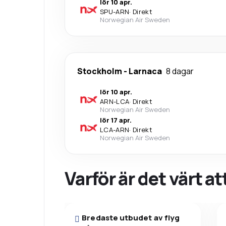
lör 10 apr.
SPU
-
ARN
·
Direkt
Norwegian Air Sweden
Stockholm
-
Larnaca
8 dagar
lör 10 apr.
ARN
-
LCA
·
Direkt
Norwegian Air Sweden
lör 17 apr.
LCA
-
ARN
·
Direkt
Norwegian Air Sweden
Varför är det värt a
Bredaste utbudet av flyg