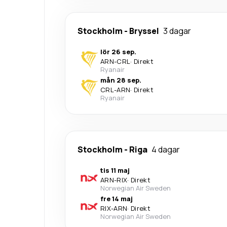
Stockholm
-
Bryssel
3 dagar
lör 26 sep.
ARN
-
CRL
·
Direkt
Ryanair
mån 28 sep.
CRL
-
ARN
·
Direkt
Ryanair
Stockholm
-
Riga
4 dagar
tis 11 maj
ARN
-
RIX
·
Direkt
Norwegian Air Sweden
fre 14 maj
RIX
-
ARN
·
Direkt
Norwegian Air Sweden