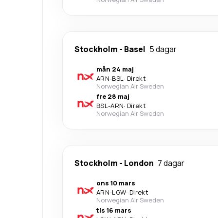
Stockholm
-
Basel
5 dagar
mån 24 maj
ARN
-
BSL
·
Direkt
Norwegian Air Sweden
fre 28 maj
BSL
-
ARN
·
Direkt
Norwegian Air Sweden
Stockholm
-
London
7 dagar
ons 10 mars
ARN
-
LGW
·
Direkt
Norwegian Air Sweden
tis 16 mars