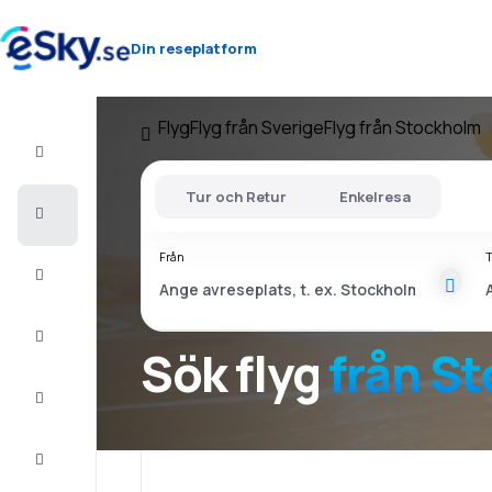
Din reseplatform
Flyg
Flyg från Sverige
Flyg från Stockholm
Flyg+Hotell
Tur och Retur
Enkelresa
Billiga
flyg
Från
T
Resor
Sista
minuten
Sök flyg
från S
Weekendresor
Boende