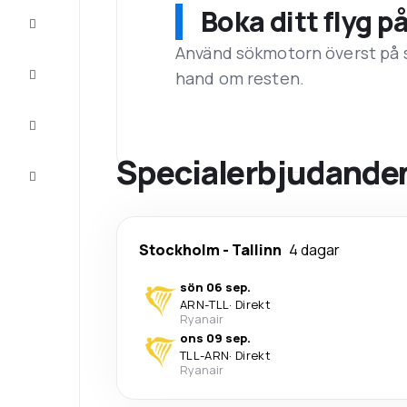
Boka ditt flyg p
Erbjudanden
Använd sökmotorn överst på sid
Fullfölj
hand om resten.
resan
Inspiration
och tips
Specialerbjudanden
Kundservice
Stockholm
-
Tallinn
4 dagar
sön 06 sep.
ARN
-
TLL
·
Direkt
Ryanair
ons 09 sep.
TLL
-
ARN
·
Direkt
Ryanair