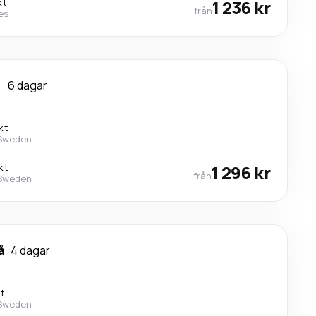
kt
1 236 kr
från
nes
m
6 dagar
kt
 Sweden
kt
1 296 kr
från
 Sweden
å
4 dagar
kt
 Sweden