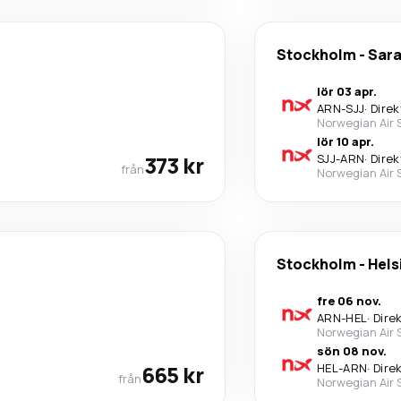
Stockholm
-
Sara
lör 03 apr.
ARN
-
SJJ
·
Direk
Norwegian Air
lör 10 apr.
373 kr
SJJ
-
ARN
·
Direk
från
Norwegian Air
Stockholm
-
Hels
fre 06 nov.
ARN
-
HEL
·
Dire
Norwegian Air
sön 08 nov.
665 kr
HEL
-
ARN
·
Dire
från
Norwegian Air