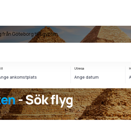
g från Göteborg till Egypten
ill
Utresa
H
ten
- Sök flyg