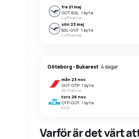
fre 21 maj
GOT
-
BSL
·
1 byte
Lufthansa
sön 23 maj
BSL
-
GOT
·
1 byte
Lufthansa
Göteborg
-
Bukarest
4 dagar
mån 23 nov.
GOT
-
OTP
·
1 byte
Air France
tors 26 nov.
OTP
-
GOT
·
1 byte
KLM
Varför är det värt a