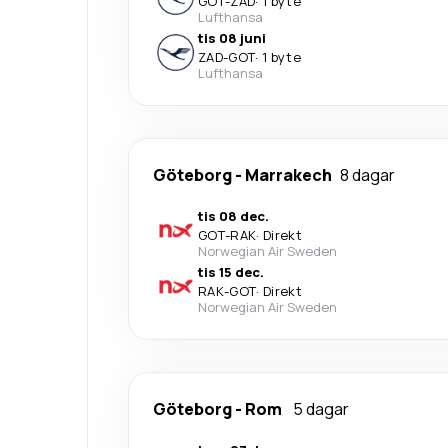
GOT
-
ZAD
·
1 byte
Lufthansa
tis 08 juni
ZAD
-
GOT
·
1 byte
Lufthansa
Göteborg
-
Marrakech
8 dagar
tis 08 dec.
GOT
-
RAK
·
Direkt
Norwegian Air Sweden
tis 15 dec.
RAK
-
GOT
·
Direkt
Norwegian Air Sweden
Göteborg
-
Rom
5 dagar