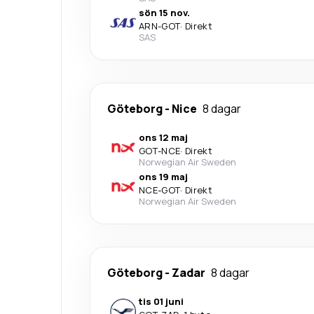
sön 15 nov.
ARN
-
GOT
·
Direkt
SAS
Göteborg
-
Nice
8 dagar
ons 12 maj
GOT
-
NCE
·
Direkt
Norwegian Air Sweden
ons 19 maj
NCE
-
GOT
·
Direkt
Norwegian Air Sweden
Göteborg
-
Zadar
8 dagar
tis 01 juni