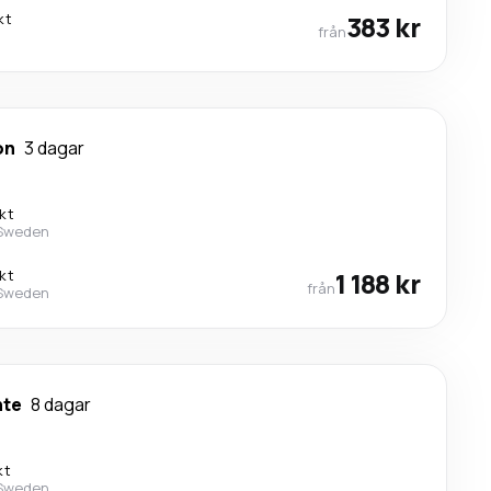
kt
383 kr
från
on
3 dagar
kt
 Sweden
kt
1 188 kr
från
 Sweden
nte
8 dagar
kt
 Sweden