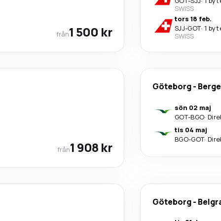
GOT
-
SJJ
·
1 byt
SWISS
tors 18 feb.
1 500 kr
SJJ
-
GOT
·
1 byt
från
SWISS
Göteborg
-
Berg
sön 02 maj
GOT
-
BGO
·
Dire
tis 04 maj
BGO
-
GOT
·
Dire
1 908 kr
från
Göteborg
-
Belgr