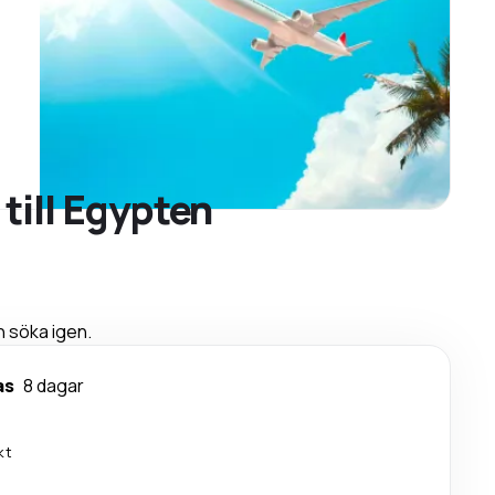
till Egypten
h söka igen.
as
8 dagar
kt