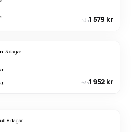
e
e
1 579 kr
från
en
3 dagar
kt
1 952 kr
från
kt
ad
8 dagar