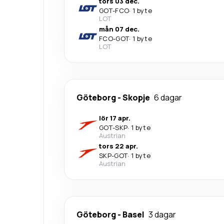
tors 03 dec.
GOT
-
FCO
·
1 byte
LOT
mån 07 dec.
FCO
-
GOT
·
1 byte
LOT
Göteborg
-
Skopje
6 dagar
lör 17 apr.
GOT
-
SKP
·
1 byte
Austrian
tors 22 apr.
SKP
-
GOT
·
1 byte
Austrian
Göteborg
-
Basel
3 dagar