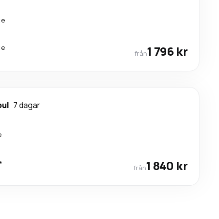
te
te
1 796 kr
från
bul
7 dagar
e
e
1 840 kr
från