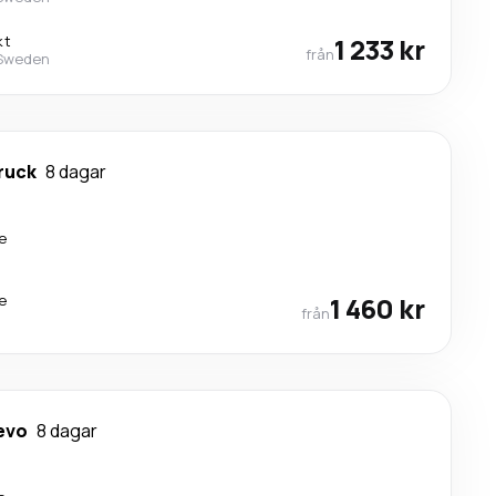
kt
1 233 kr
från
 Sweden
ruck
8 dagar
e
e
1 460 kr
från
evo
8 dagar