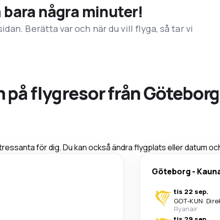
å bara några minuter!
an. Berätta var och när du vill flyga, så tar vi
på flygresor från Göteborg 
ressanta för dig. Du kan också ändra flygplats eller datum oc
Göteborg
-
Kaun
tis 22 sep.
GOT
-
KUN
·
Dire
Ryanair
tis 29 sep.