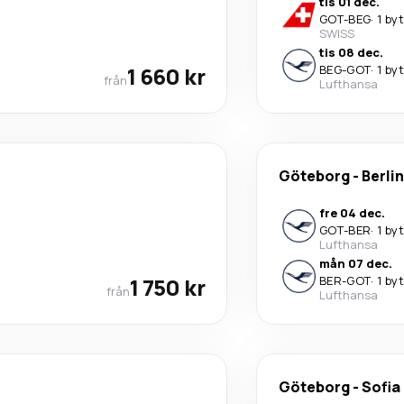
tis 01 dec.
GOT
-
BEG
·
1 by
SWISS
tis 08 dec.
1 660 kr
BEG
-
GOT
·
1 by
från
Lufthansa
Göteborg
-
Berlin
fre 04 dec.
GOT
-
BER
·
1 by
Lufthansa
mån 07 dec.
1 750 kr
BER
-
GOT
·
1 by
från
Lufthansa
Göteborg
-
Sofia