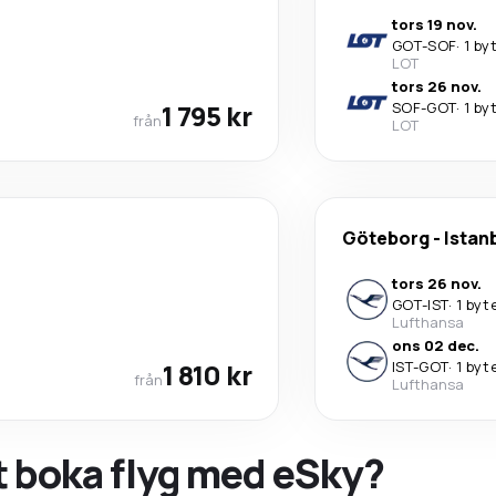
tors 19 nov.
GOT
-
SOF
·
1 by
LOT
tors 26 nov.
1 795 kr
SOF
-
GOT
·
1 by
från
LOT
Göteborg
-
Istan
tors 26 nov.
GOT
-
IST
·
1 byt
Lufthansa
ons 02 dec.
1 810 kr
IST
-
GOT
·
1 byt
från
Lufthansa
tt boka flyg med eSky?