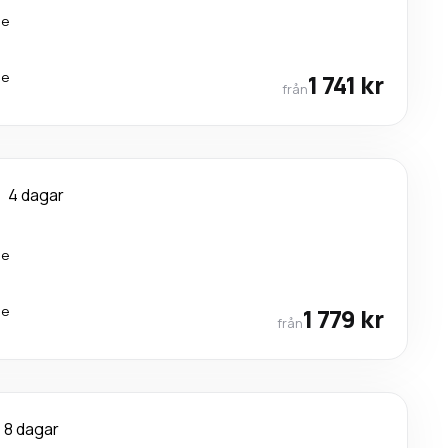
te
te
1 741 kr
från
4 dagar
te
te
1 779 kr
från
8 dagar