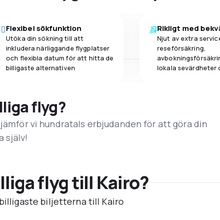
Flexibel sökfunktion
Rikligt med bek
Utöka din sökning till att
Njut av extra servic
inkludera närliggande flygplatser
reseförsäkring,
och flexibla datum för att hitta de
avbokningsförsäkrin
billigaste alternativen
lokala sevärdheter 
lliga flyg?
 jämför vi hundratals erbjudanden för att göra din
a själv!
iga flyg till Kairo?
lligaste biljetterna till Kairo