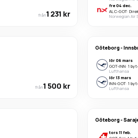
fre 04 dec.
1 231 kr
ALC
-
GOT
·
Dire
från
Norwegian Air
Göteborg
-
Innsb
lör 06 mars
GOT
-
INN
·
1 byt
Lufthansa
lör 13 mars
1 500 kr
INN
-
GOT
·
1 byt
från
Lufthansa
Göteborg
-
Saraj
tors 11 feb.