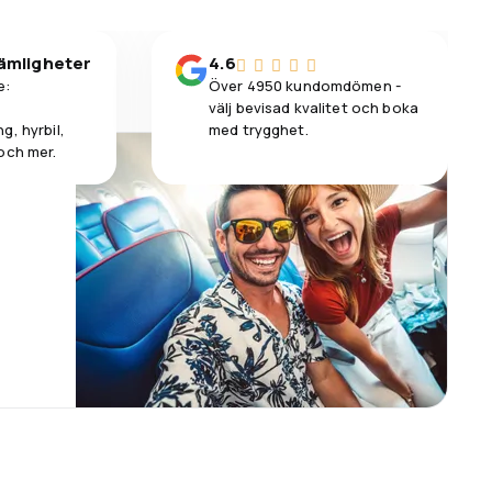
vämligheter
4.6
e:
Över 4950 kundomdömen -
välj bevisad kvalitet och boka
g, hyrbil,
med trygghet.
och mer.