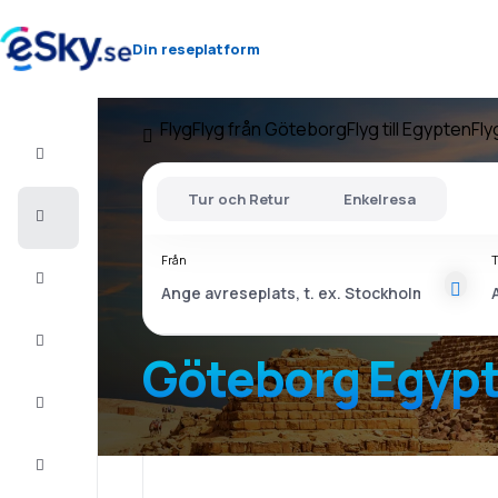
Din reseplatform
Flyg
Flyg från Göteborg
Flyg till Egypten
Fly
Flyg+Hotell
Tur och Retur
Enkelresa
Billiga
flyg
Från
T
Resor
Sista
minuten
Göteborg Egyp
Weekendresor
Boende