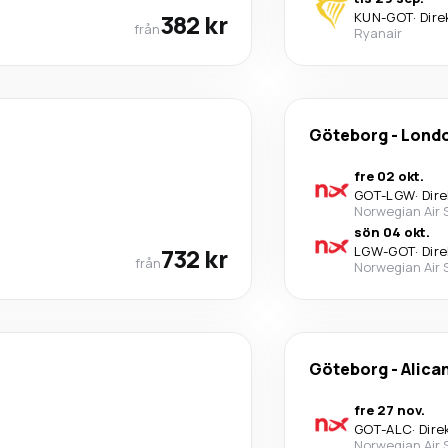
382 kr
KUN
-
GOT
·
Dire
från
Ryanair
Göteborg
-
Lond
fre 02 okt.
GOT
-
LGW
·
Dire
Norwegian Air
sön 04 okt.
732 kr
LGW
-
GOT
·
Dire
från
Norwegian Air
Göteborg
-
Alica
fre 27 nov.
GOT
-
ALC
·
Dire
Norwegian Air