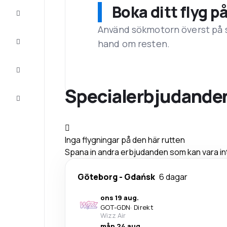
Boka ditt flyg p
Erbjudanden
Använd sökmotorn överst på sid
Fullfölj
hand om resten.
resan
Inspiration
och tips
Specialerbjudanden 
Kundservice
Inga flygningar på den här rutten
Spana in andra erbjudanden som kan vara int
Göteborg
-
Gdańsk
6 dagar
ons 19 aug.
GOT
-
GDN
·
Direkt
Wizz Air
mån 24 aug.