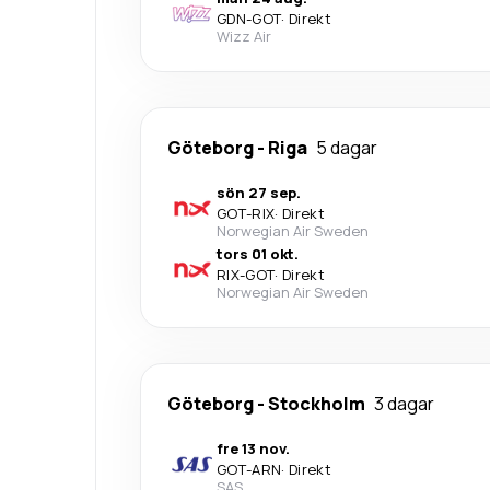
GDN
-
GOT
·
Direkt
Wizz Air
Göteborg
-
Riga
5 dagar
sön 27 sep.
GOT
-
RIX
·
Direkt
Norwegian Air Sweden
tors 01 okt.
RIX
-
GOT
·
Direkt
Norwegian Air Sweden
Göteborg
-
Stockholm
3 dagar
fre 13 nov.
GOT
-
ARN
·
Direkt
SAS