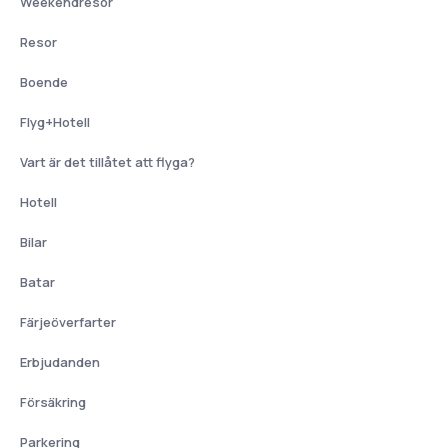
Weekendresor
Resor
Boende
Flyg+Hotell
Vart är det tillåtet att flyga?
Hotell
Bilar
Batar
Färjeöverfarter
Erbjudanden
Försäkring
Parkering