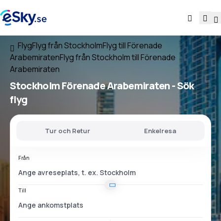
Flyg
Flyg från Stockholm
Flyg till Förenade
Arabemiraten
Flyg från Stockholm till Förenade
Arabemiraten
Stockholm Förenade Arabemiraten
- Sök
flyg
Tur och Retur
Enkelresa
Från
Till