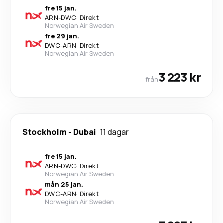
fre 15 jan.
ARN
-
DWC
·
Direkt
Norwegian Air Sweden
fre 29 jan.
DWC
-
ARN
·
Direkt
Norwegian Air Sweden
3 223 kr
från
Stockholm
-
Dubai
11 dagar
fre 15 jan.
ARN
-
DWC
·
Direkt
Norwegian Air Sweden
mån 25 jan.
DWC
-
ARN
·
Direkt
Norwegian Air Sweden