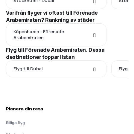
Stockholm - Dubai
Stockh
Varifrån flyger vi oftast till Förenade
Arabemiraten? Rankning av städer
Köpenhamn - Förenade
Arabemiraten
Flyg till Förenade Arabemiraten. Dessa
destinationer toppar listan
Flyg till Dubai
Flyg ti
Planera din resa
Billiga flyg