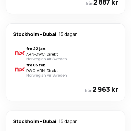
2 887 kr
från
Stockholm
-
Dubai
15 dagar
fre 22 jan.
ARN
-
DWC
·
Direkt
Norwegian Air Sweden
fre 05 feb.
DWC
-
ARN
·
Direkt
Norwegian Air Sweden
2 963 kr
från
Stockholm
-
Dubai
15 dagar