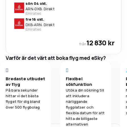
sön 04 okt.
ARN
-
DXB
·
Direkt
Emirates
fre 16 okt.
DXB
-
ARN
·
Direkt
Emirates
12 830 kr
från
Varför är det värt att boka flyg med eSky?
Bredaste utbudet
Flexibel
av flyg
sökfunktion
På bara sekunder
Utöka din sökning till
hittar vi det bästa
att inkludera
flyget för dig bland
närliggande
över 500 flygbolag
flygplatser och
flexibla datum för att
hitta de billigaste
alternativen