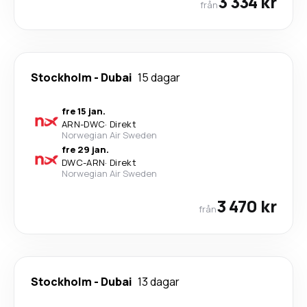
3 334 kr
från
Stockholm
-
Dubai
15 dagar
fre 15 jan.
ARN
-
DWC
·
Direkt
Norwegian Air Sweden
fre 29 jan.
DWC
-
ARN
·
Direkt
Norwegian Air Sweden
3 470 kr
från
Stockholm
-
Dubai
13 dagar