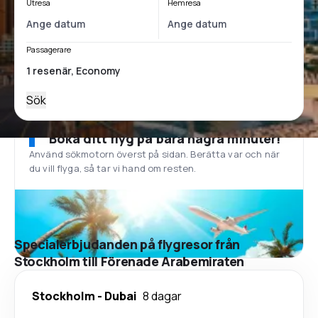
Utresa
Hemresa
Passagerare
Sök
Boka ditt flyg på bara några minuter!
Använd sökmotorn överst på sidan. Berätta var och när
du vill flyga, så tar vi hand om resten.
Specialerbjudanden på flygresor från
Stockholm till Förenade Arabemiraten
Stockholm
-
Dubai
8 dagar