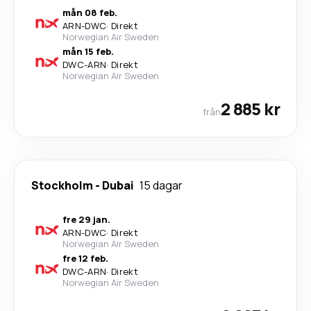
mån 08 feb.
ARN
-
DWC
·
Direkt
Norwegian Air Sweden
mån 15 feb.
DWC
-
ARN
·
Direkt
Norwegian Air Sweden
2 885 kr
från
Stockholm
-
Dubai
15 dagar
fre 29 jan.
ARN
-
DWC
·
Direkt
Norwegian Air Sweden
fre 12 feb.
DWC
-
ARN
·
Direkt
Norwegian Air Sweden