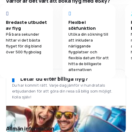
Varför är det värt att boka flyg med eSky?
Bredaste utbudet
Flexibel
av flyg
sökfunktion
På bara sekunder
Utöka din sökning till
hittar vi det bästa
att inkludera
flyget för dig bland
närliggande
över 500 flygbolag
flygplatser och
flexibla datum för att
hitta de billigaste
alternativen
Letar du efter billiga flyg?
Du har kommit rätt. Varje dag jämför vi hundratals
erbjudanden för att göra din resa så billig som möjligt.
Kolla själv!
Allmän information