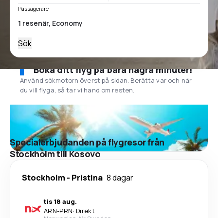
Passagerare
Sök
Boka ditt flyg på bara några minuter!
Använd sökmotorn överst på sidan. Berätta var och när
du vill flyga, så tar vi hand om resten.
Specialerbjudanden på flygresor från
Stockholm till Kosovo
Stockholm
-
Pristina
8 dagar
tis 18 aug.
ARN
-
PRN
·
Direkt