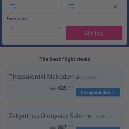
Passagerare
1
Sök flyg
The best flight deals
Thessaloniki Makedonia
Grekland
625
SEK
FRÅN
3 erbjudanden
från
Stockholm, Arlanda
(ARN)
Zakynthos Dionysios Solomo
812
Grekland
FRÅN
SEK
867
SEK
FRÅN