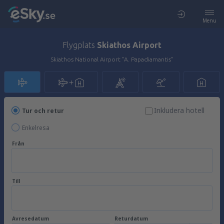
Menu
Flygplats
Skiathos Airport
Skiathos National Airport "A. Papadiamantis"
Inkludera hotell
Tur och retur
Enkelresa
Från
Till
Avresedatum
Returdatum