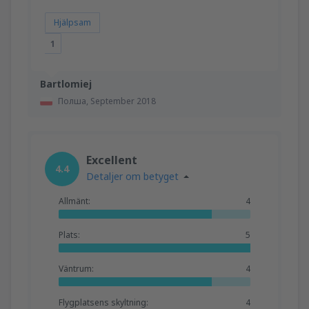
Hjälpsam
1
Bartlomiej
Полша,
September 2018
Excellent
4.4
Detaljer om betyget
Allmänt:
4
Plats:
5
Väntrum:
4
Flygplatsens skyltning:
4