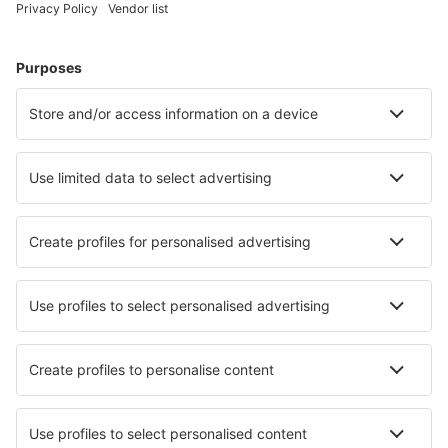
Volos Nea Anchialos (VOL)
Paros Airport (PAS)
Preveza Lefkada Aktion (PVK)
Santorini Kamari (JTR)
Sitia Airport (JSH)
Skiathos Airport (JSI)
Skyros Airport (SKU)
Syros Airport (JSY)