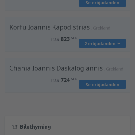
Se erbjudanden
från
Göteborg, Landvetter
(GOT)
625
FRÅN
SEK
Korfu Ioannis Kapodistrias
från
Stockholm, Arlanda
(ARN)
Grekland
812
FRÅN
SEK
823
SEK
FRÅN
2 erbjudanden
från
Göteborg, Landvetter
(GOT)
Chania Ioannis Daskalogiannis
823
Grekland
FRÅN
SEK
724
SEK
FRÅN
Se erbjudanden
från
Stockholm, Arlanda
(ARN)
932
FRÅN
SEK
Biluthyrning