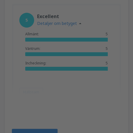
Excellent
5
Detaljer om betyget
Allmänt:
5
Väntrum:
5
Incheckning:
5
Hjälpsam
TATIANA
Румъния,
Oktober 2024