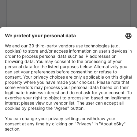
Cephalonia Intl Airport (EFL)
Kithira Airport (KIT)
Kos Island Hippocrates (KGS)
Kozani Airport (KZI)
Lemnos Airport (LXS)
Leros Island Airport (LRS)
Thessaloniki Makedonia (SKG)
Milos National Airport (MLO)
Mykonos Airport (JMK)
Mitylena Intl Airport (MJT)
Naxos Island Airport (JNX)