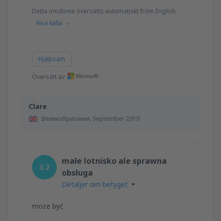
Detta omdöme översätts automatiskt from English.
Visa källa
Hjälpsam
Översatt av
Clare
Великобритания,
September 2019
małe lotnisko ale sprawna
3.2
obsługa
Detaljer om betyget
może być