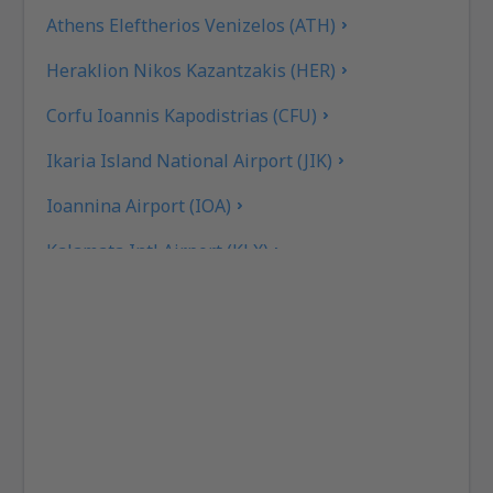
Athens Eleftherios Venizelos (ATH)
Heraklion Nikos Kazantzakis (HER)
Corfu Ioannis Kapodistrias (CFU)
Ikaria Island National Airport (JIK)
Ioannina Airport (IOA)
Kalamata Intl Airport (KLX)
Pothia Kalimnos (JKL)
Karpathos Airport (AOK)
Kasos Island Airport (KSJ)
Kastelorizo Airport (KZS)
Kavala Intl Airport (KVA)