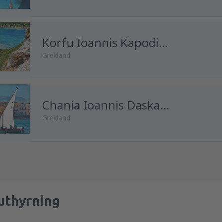
från
Göteborg, Landvetter
(G
Korfu Ioannis Kapodistrias
Grekland
från
Stockholm, Arlanda
(ARN
från
Göteborg, Landvetter
Chania Ioannis Daskalogiannis
(G
Grekland
från
Stockholm, Arlanda
(ARN
uthyrning