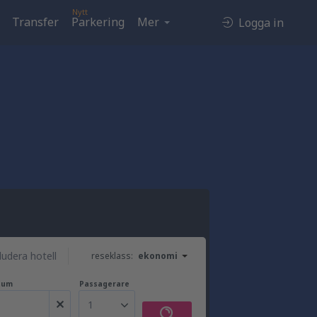
Nytt
Transfer
Parkering
Mer
Logga in
ludera hotell
reseklass:
ekonomi
tum
Passagerare
1