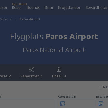
Flyg+Hotell
esor
Resor
Boende
Bilar
Erbjudanden
Sevärdheter
Paros
Paros Airport
Flygplats
Paros Airport
Paros National Airport
resa
Semestrar
Hotell
Ink
ll
Avresedatum
Returda