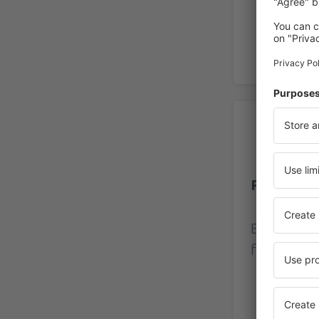
Re
Paros Air
Betyg bas
från verkl