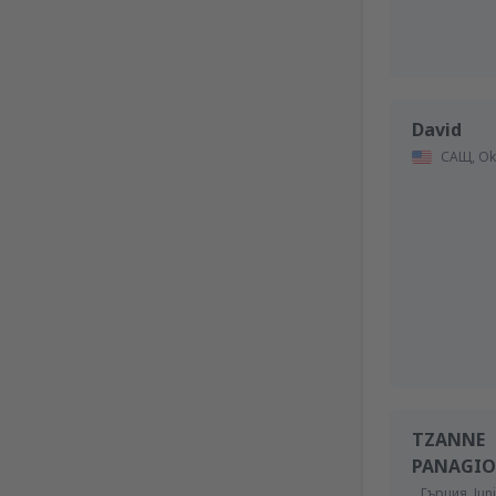
David
САЩ,
Ok
TZANNE
PANAGIO
Гърция,
Jun