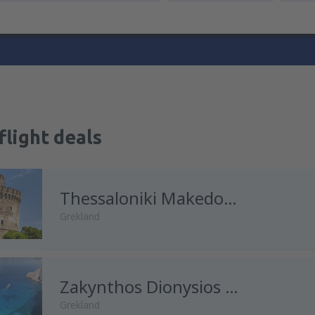
flight deals
Thessaloniki Makedonia
Grekland
från
Stockholm, Arlanda
Zakynthos Dionysios Solomo
(ARN
Grekland