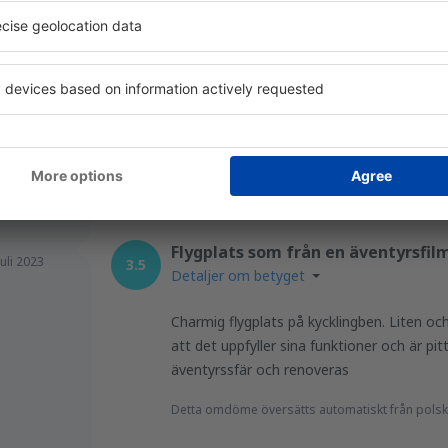
023
Maximal disorganisation
Detta omdöme översätts automatiskt från rumä
Hjälpsam
Flygplats som från en äventyrsfil
Juli 2023
3.5
Detaljer om betyget
Charmig flygplats på kycklingben. Liten och
att det uppfyller sina funktioner och är pi
äventyrssfär och renoveras
Detta omdöme översätts automatiskt från polsk