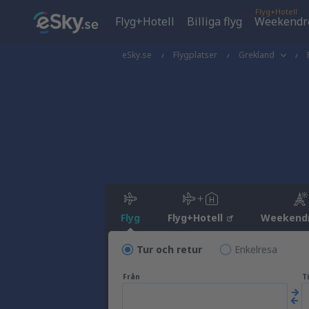
Flyg+Hotell
Flyg+Hotell
Billiga flyg
Weekendr
eSky.se
Flygplatser
Grekland
Flyg
Flyg+Hotell
Weekend
Tur och retur
Enkelresa
Från
Ti