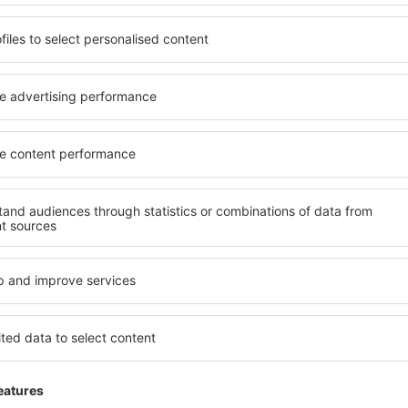
na
Försenat flyg och bagage
,
1.1
Detaljer om betyget
023
N
Detta omdöme översätts automatiskt från rumä
Hjälpsam
na
Fair
,
1
Detaljer om betyget