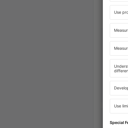
Popa Ele
Румъния
September 2
Popa Ele
Румъния