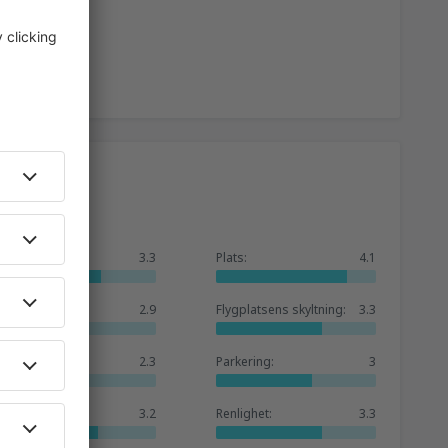
Allmänt:
3.3
Plats:
4.1
Väntrum:
2.9
Flygplatsens skyltning:
3.3
Butiker:
2.3
Parkering:
3
Hotellutbud:
3.2
Renlighet:
3.3