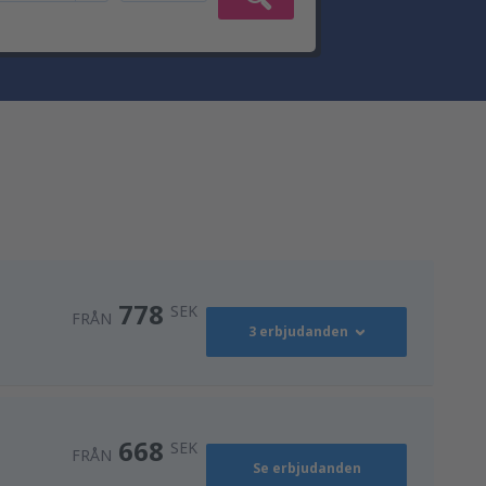
778
SEK
FRÅN
3 erbjudanden
821
)
FRÅN
SEK
668
SEK
FRÅN
Se erbjudanden