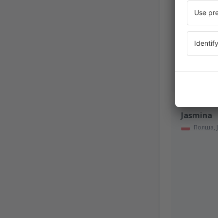
September 2
Jasmina
Полша,