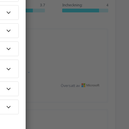
Tjänster:
3.7
Incheckning:
4
nska.
Visa källa
Översatt av