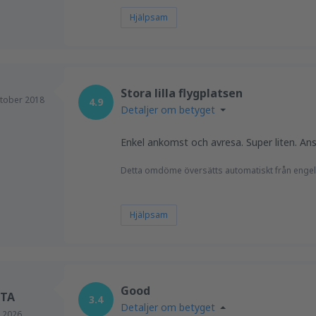
Hjälpsam
Stora lilla flygplatsen
tober 2018
4.9
Detaljer om betyget
Enkel ankomst och avresa. Super liten. An
Detta omdöme översätts automatiskt från engel
Hjälpsam
Good
TA
3.4
Detaljer om betyget
i 2026