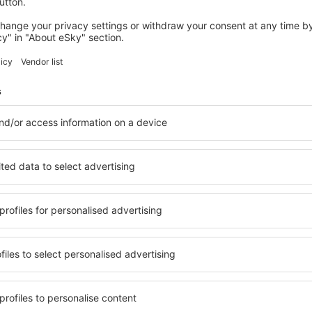
views
port Flygplats
3.3
erat på
31 omdömen
iga användare