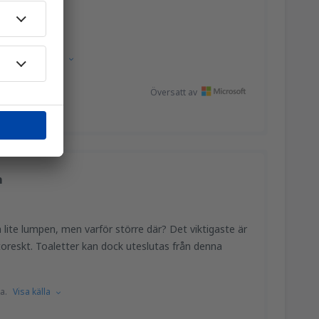
nska.
Visa källa
Översatt av
m
 lite lumpen, men varför större där? Det viktigaste är
ttoreskt. Toaletter kan dock uteslutas från denna
a.
Visa källa