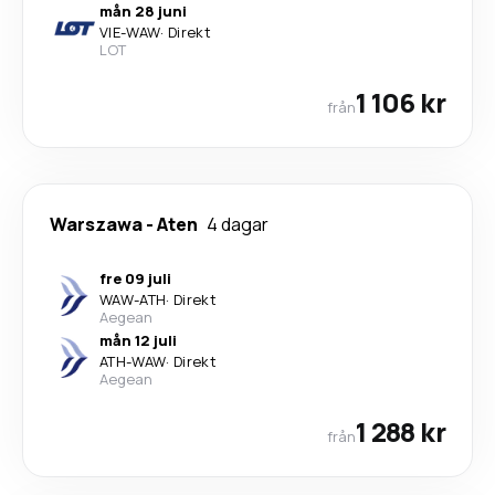
mån 28 juni
VIE
-
WAW
·
Direkt
LOT
1 106 kr
från
Warszawa
-
Aten
4 dagar
fre 09 juli
WAW
-
ATH
·
Direkt
Aegean
mån 12 juli
ATH
-
WAW
·
Direkt
Aegean
1 288 kr
från