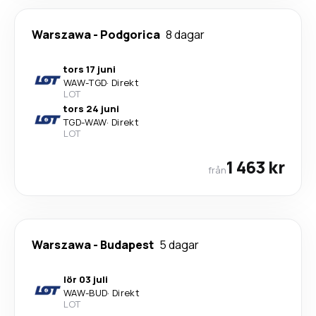
Warszawa
-
Podgorica
8 dagar
tors 17 juni
WAW
-
TGD
·
Direkt
LOT
tors 24 juni
TGD
-
WAW
·
Direkt
LOT
1 463 kr
från
Warszawa
-
Budapest
5 dagar
lör 03 juli
WAW
-
BUD
·
Direkt
LOT