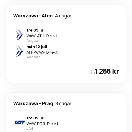
Warszawa
-
Aten
4 dagar
fre 09 juli
WAW
-
ATH
·
Direkt
Aegean
mån 12 juli
ATH
-
WAW
·
Direkt
Aegean
1 288 kr
från
Warszawa
-
Prag
8 dagar
fre 02 juli
WAW
-
PRG
·
Direkt
LOT