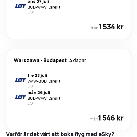
ons 07 juli
BUD
-
WAW
·
Direkt
LOT
1 534 kr
från
Warszawa
-
Budapest
4 dagar
fre 23 juli
WAW
-
BUD
·
Direkt
LOT
mån 26 juli
BUD
-
WAW
·
Direkt
LOT
1 546 kr
från
Varför är det värt att boka flyg med eSky?