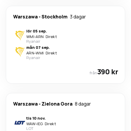
Warszawa
-
Stockholm
3 dagar
lör 05 sep.
WMI
-
ARN
·
Direkt
Ryanair
mån 07 sep.
ARN
-
WMI
·
Direkt
Ryanair
390 kr
från
Warszawa
-
Zielona Gora
8 dagar
tis 10 nov.
WAW
-
IEG
·
Direkt
LOT