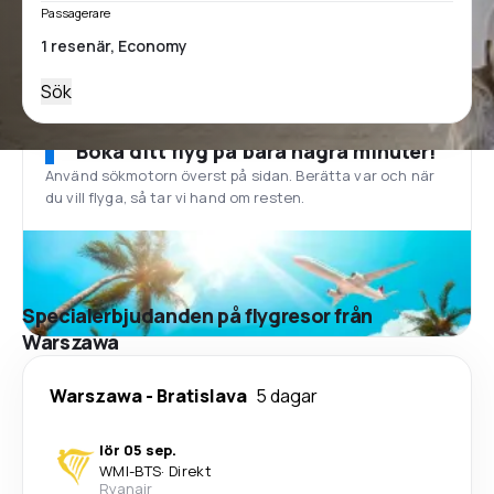
Passagerare
Sök
Boka ditt flyg på bara några minuter!
Använd sökmotorn överst på sidan. Berätta var och när
du vill flyga, så tar vi hand om resten.
Specialerbjudanden på flygresor från
Warszawa
Warszawa
-
Bratislava
5 dagar
lör 05 sep.
WMI
-
BTS
·
Direkt
Ryanair