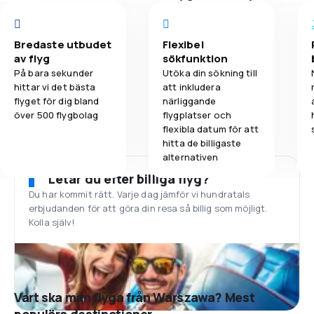
Bredaste utbudet
Flexibel
av flyg
sökfunktion
På bara sekunder
Utöka din sökning till
hittar vi det bästa
att inkludera
flyget för dig bland
närliggande
över 500 flygbolag
flygplatser och
flexibla datum för att
hitta de billigaste
alternativen
Letar du efter billiga flyg?
Du har kommit rätt. Varje dag jämför vi hundratals
erbjudanden för att göra din resa så billig som möjligt.
Kolla själv!
Vart ska man flyga från Warszawa? Mest