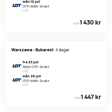
mån 12 juli
OTP
-
WAW
·
Direkt
LOT
1 430 kr
från
Warszawa
-
Bukarest
4 dagar
fre 23 juli
WAW
-
OTP
·
Direkt
LOT
mån 26 juli
OTP
-
WAW
·
Direkt
LOT
1 447 kr
från