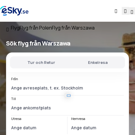
Flyg
Flyg från Polen
Flyg från Warszawa
Sök flyg
från Warszawa
Tur och Retur
Enkelresa
Från
Till
Utresa
Hemresa