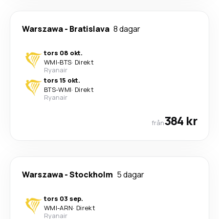
Warszawa
-
Bratislava
8 dagar
tors 08 okt.
WMI
-
BTS
·
Direkt
Ryanair
tors 15 okt.
BTS
-
WMI
·
Direkt
Ryanair
384 kr
från
Warszawa
-
Stockholm
5 dagar
tors 03 sep.
WMI
-
ARN
·
Direkt
Ryanair