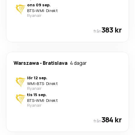
ons 09 sep.
BTS
-
WMI
·
Direkt
Ryanair
383 kr
från
Warszawa
-
Bratislava
4 dagar
lör 12 sep.
WMI
-
BTS
·
Direkt
Ryanair
tis 15 sep.
BTS
-
WMI
·
Direkt
Ryanair
384 kr
från