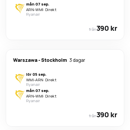
mån 07 sep.
ARN
-
WMI
·
Direkt
Ryanair
390 kr
från
Warszawa
-
Stockholm
3 dagar
lör 05 sep.
WMI
-
ARN
·
Direkt
Ryanair
mån 07 sep.
ARN
-
WMI
·
Direkt
Ryanair
390 kr
från