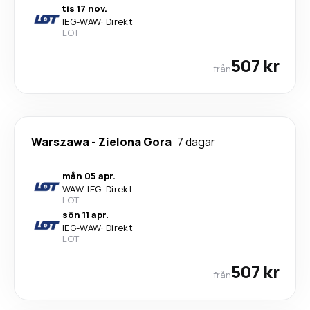
tis 17 nov.
IEG
-
WAW
·
Direkt
LOT
507 kr
från
Warszawa
-
Zielona Gora
7 dagar
mån 05 apr.
WAW
-
IEG
·
Direkt
LOT
sön 11 apr.
IEG
-
WAW
·
Direkt
LOT
507 kr
från