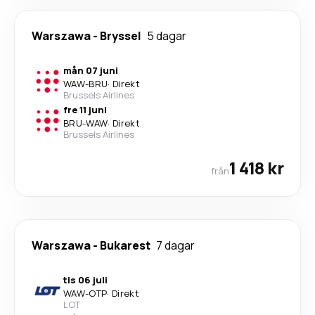
Warszawa
-
Bryssel
5 dagar
mån 07 juni
WAW
-
BRU
·
Direkt
Brussels Airlines
fre 11 juni
BRU
-
WAW
·
Direkt
Brussels Airlines
1 418 kr
från
Warszawa
-
Bukarest
7 dagar
tis 06 juli
WAW
-
OTP
·
Direkt
LOT