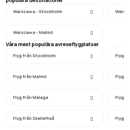
populära destinationer
Warszawa - Stockholm
Warsz
Warszawa - Malmö
Våra mest populära avreseflygplatser
Flyg från Stockholm
Flyg f
Flyg från Malmö
Flyg fr
Flyg från Málaga
Flyg f
Flyg från Skellefteå
Flyg f