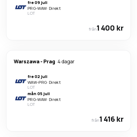
fre 09 juli
PRG
-
WAW
·
Direkt
LOT
1 400 kr
från
Warszawa
-
Prag
4 dagar
fre 02 juli
WAW
-
PRG
·
Direkt
LOT
mån 05 juli
PRG
-
WAW
·
Direkt
LOT
1 416 kr
från