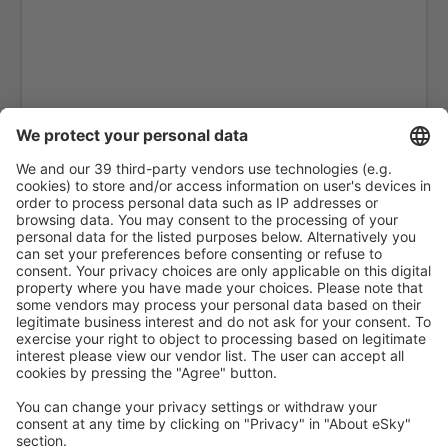
Kavala Intl Airport (KVA)
Cephalonia Intl Airport (EFL)
Kithira Airport (KIT)
Kos Island Hippocrates (KGS)
Kozani Airport (KZI)
Lemnos Airport (LXS)
Leros Island Airport (LRS)
Thessaloniki Makedonia (SKG)
Milos National Airport (MLO)
Mykonos Airport (JMK)
Mitylena Intl Airport (MJT)