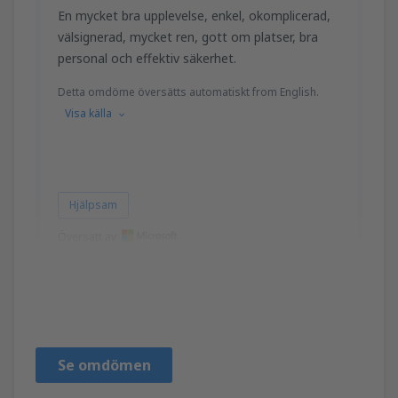
En mycket bra upplevelse, enkel, okomplicerad,
välsignerad, mycket ren, gott om platser, bra
personal och effektiv säkerhet.
Detta omdöme översätts automatiskt from English.
Visa källa
Hjälpsam
Översatt av
James
Regno Unito,
Oktober 2019
Se omdömen