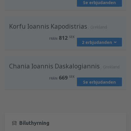
Se erbjudanden
från
Göteborg, Landvetter
(GOT)
779
FRÅN
SEK
Korfu Ioannis Kapodistrias
från
Stockholm, Arlanda
(ARN)
Grekland
812
FRÅN
SEK
812
SEK
FRÅN
2 erbjudanden
från
Göteborg, Landvetter
(GOT)
Chania Ioannis Daskalogiannis
812
Grekland
FRÅN
SEK
669
SEK
FRÅN
Se erbjudanden
från
Stockholm, Arlanda
(ARN)
932
FRÅN
SEK
Biluthyrning