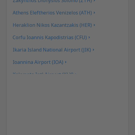
Zakynthos Dionysios Solomo (ZTH)
Athens Eleftherios Venizelos (ATH)
Heraklion Nikos Kazantzakis (HER)
Corfu Ioannis Kapodistrias (CFU)
Ikaria Island National Airport (JIK)
Ioannina Airport (IOA)
Kalamata Intl Airport (KLX)
Pothia Kalimnos (JKL)
Karpathos Airport (AOK)
Kasos Island Airport (KSJ)
Kastelorizo Airport (KZS)