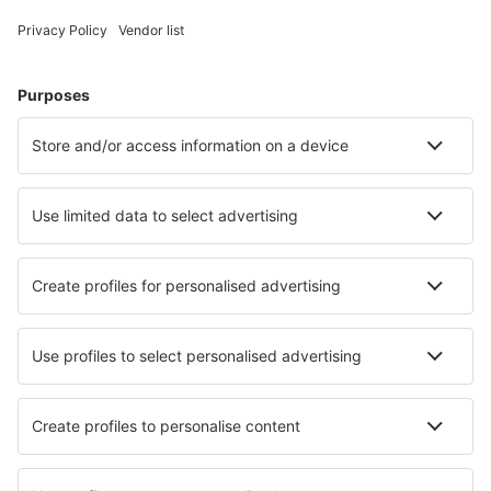
Naxos Island Airport (JNX)
Volos Nea Anchialos (VOL)
Paros Airport (PAS)
Preveza Lefkada Aktion (PVK)
Santorini Kamari (JTR)
Sitia Airport (JSH)
Skiathos Airport (JSI)
Skyros Airport (SKU)
Syros Airport (JSY)