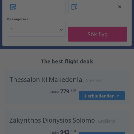
Passagerare
1
Sök flyg
The best flight deals
Thessaloniki Makedonia
Grekland
779
SEK
FRÅN
3 erbjudanden
från
Stockholm, Arlanda
(ARN)
Zakynthos Dionysios Solomo
812
Grekland
FRÅN
SEK
943
SEK
FRÅN