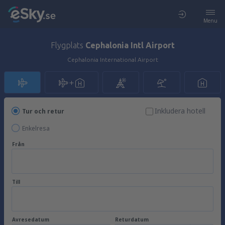
Menu
Flygplats
Cephalonia Intl Airport
Cephalonia International Airport
Inkludera hotell
Tur och retur
Enkelresa
Från
Till
Avresedatum
Returdatum