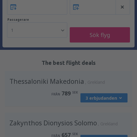
Passagerare
1
Sök flyg
The best flight deals
Thessaloniki Makedonia
Grekland
789
SEK
FRÅN
3 erbjudanden
från
Stockholm, Arlanda
(ARN)
Zakynthos Dionysios Solomo
833
Grekland
FRÅN
SEK
657
SEK
FRÅN