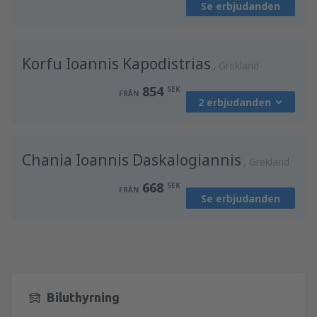
Se erbjudanden
från
Göteborg, Landvetter
(GOT)
789
FRÅN
SEK
Korfu Ioannis Kapodistrias
från
Stockholm, Arlanda
(ARN)
Grekland
833
FRÅN
SEK
854
SEK
FRÅN
2 erbjudanden
från
Göteborg, Landvetter
(GOT)
Chania Ioannis Daskalogiannis
865
Grekland
FRÅN
SEK
668
SEK
FRÅN
Se erbjudanden
från
Stockholm, Arlanda
(ARN)
854
FRÅN
SEK
Biluthyrning