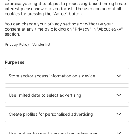
Milos National Airport (MLO)
Mykonos Airport (JMK)
Mitylena Intl Airport (MJT)
Naxos Island Airport (JNX)
Volos Nea Anchialos (VOL)
Paros Airport (PAS)
Preveza Lefkada Aktion (PVK)
Santorini Kamari (JTR)
Sitia Airport (JSH)
Skiathos Airport (JSI)
Skyros Airport (SKU)