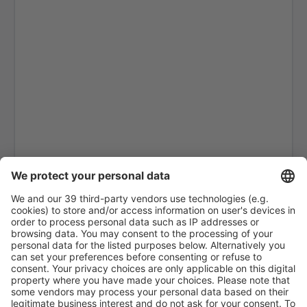
Karpathos Airport (AOK)
Kasos Island Airport (KSJ)
Kastelorizo Airport (KZS)
Kavala Intl Airport (KVA)
Cephalonia Intl Airport (EFL)
Kithira Airport (KIT)
Kos Island Hippocrates (KGS)
Kozani Airport (KZI)
Lemnos Airport (LXS)
Leros Island Airport (LRS)
Thessaloniki Makedonia (SKG)