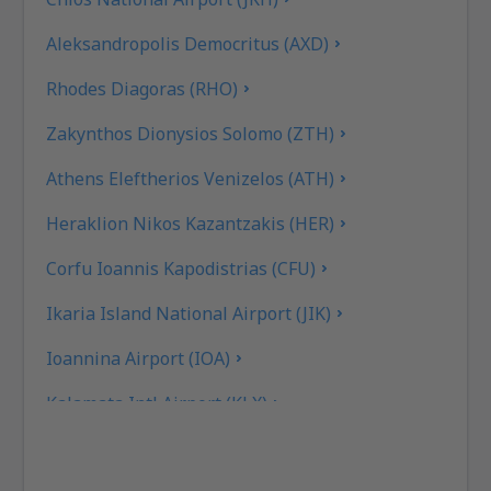
Aleksandropolis Democritus (AXD)
Rhodes Diagoras (RHO)
Zakynthos Dionysios Solomo (ZTH)
Athens Eleftherios Venizelos (ATH)
Heraklion Nikos Kazantzakis (HER)
Corfu Ioannis Kapodistrias (CFU)
Ikaria Island National Airport (JIK)
Ioannina Airport (IOA)
Kalamata Intl Airport (KLX)
Pothia Kalimnos (JKL)