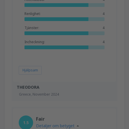
Renlighet:
4
Tjänster:
4
Incheckning:
4
Hjälpsam
THEODORA
Greece,
November 2024
Fair
1.5
Detaljer om betyget