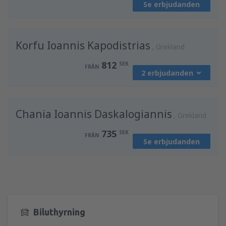
Se erbjudanden
från
Göteborg, Landvetter
(GOT)
625
FRÅN
SEK
Korfu Ioannis Kapodistrias
från
Stockholm, Arlanda
(ARN)
Grekland
812
FRÅN
SEK
812
SEK
FRÅN
2 erbjudanden
från
Göteborg, Landvetter
(GOT)
Chania Ioannis Daskalogiannis
812
Grekland
FRÅN
SEK
735
SEK
FRÅN
Se erbjudanden
från
Stockholm, Arlanda
(ARN)
932
FRÅN
SEK
Biluthyrning