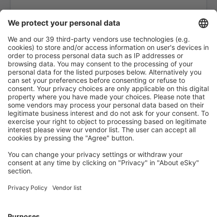
Kos Island Hippocrates (KGS)
Kozani Airport (KZI)
Lemnos Airport (LXS)
Leros Island Airport (LRS)
Thessaloniki Makedonia (SKG)
Milos National Airport (MLO)
Mykonos Airport (JMK)
Mitylena Intl Airport (MJT)
Naxos Island Airport (JNX)
Volos Nea Anchialos (VOL)