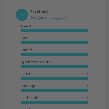
Excellent
5
Detaljer om betyget
Allmänt:
5
Plats:
5
Väntrum:
5
Flygplatsens skyltning:
5
Butiker:
5
Parkering:
5
Hotellutbud:
5