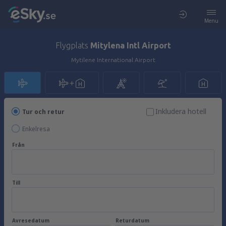
Menu
Flygplats
Mitylena Intl Airport
Mytilene International Airport
Inkludera hotell
Tur och retur
Enkelresa
Från
Till
Avresedatum
Returdatum