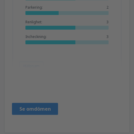
Parkering:
2
Renlighet:
3
Incheckning:
3
Hjälpsam
Eleni
Grčka,
November 2025
Se omdömen