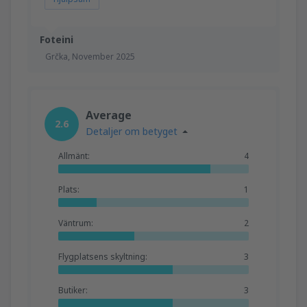
Foteini
Grčka,
November 2025
Average
2.6
Detaljer om betyget
Allmänt:
4
Plats:
1
Väntrum:
2
Flygplatsens skyltning:
3
Butiker:
3