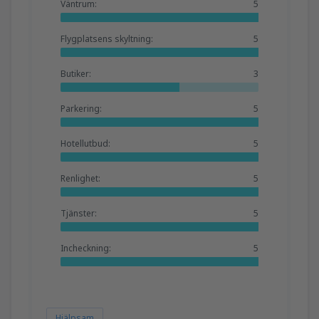
Väntrum:
5
Flygplatsens skyltning:
5
Butiker:
3
Parkering:
5
Hotellutbud:
5
Renlighet:
5
Tjänster:
5
Incheckning:
5
Hjälpsam