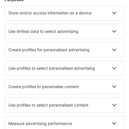
Paros Airport (PAS)
Preveza Lefkada Aktion (PVK)
Santorini Kamari (JTR)
Sitia Airport (JSH)
Skiathos Airport (JSI)
Skyros Airport (SKU)
Syros Airport (JSY)