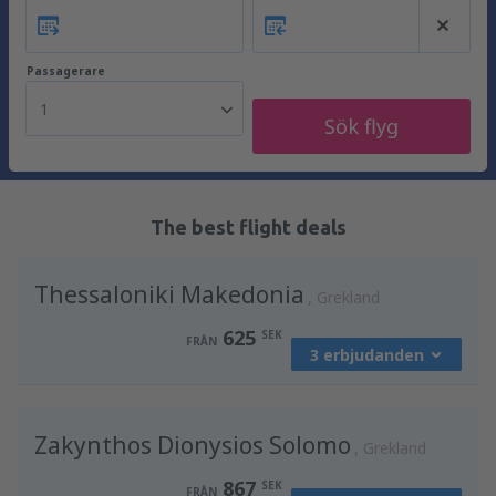
Passagerare
1
Sök flyg
The best flight deals
Thessaloniki Makedonia
Grekland
625
SEK
FRÅN
3 erbjudanden
från
Stockholm, Arlanda
(ARN)
Zakynthos Dionysios Solomo
812
Grekland
FRÅN
SEK
867
SEK
FRÅN