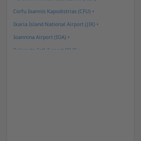
Corfu Ioannis Kapodistrias (CFU)
Ikaria Island National Airport (JIK)
Ioannina Airport (IOA)
Kalamata Intl Airport (KLX)
Pothia Kalimnos (JKL)
Karpathos Airport (AOK)
Kasos Island Airport (KSJ)
Kastelorizo Airport (KZS)
Kavala Intl Airport (KVA)
Cephalonia Intl Airport (EFL)
Kithira Airport (KIT)