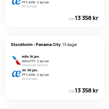
PTY
-
ARN
·
2 byten
Air Europa
13 358 kr
från
Stockholm
-
Panama City
13 dagar
mån 18 jan.
ARN
-
PTY
·
2 byten
American Airlines
lör 30 jan.
PTY
-
ARN
·
2 byten
Air Europa
13 358 kr
från