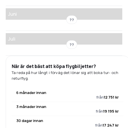
Juni
??
Juli
??
När är det bäst att köpa flygbiljetter?
Ta reda på hur långt i förväg det lönar sig att boka tur- och
returflyg.
6 månader innan
från
12 751 kr
3 månader innan
från
19 195 kr
30 dagar innan
från
17 247 kr