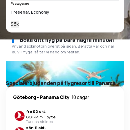
Passagerare
Sök
Boka ditt flyg på bara några minuter!
Använd sökmotorn överst på sidan. Berätta var och när
du vill flyga, så tar vi hand om resten.
Specialerbjudanden på flygresor till Panama
Göteborg
-
Panama City
10 dagar
fre 02 okt.
GOT
-
PTY
·
1 byte
Turkish Airlines
sön 11 okt.