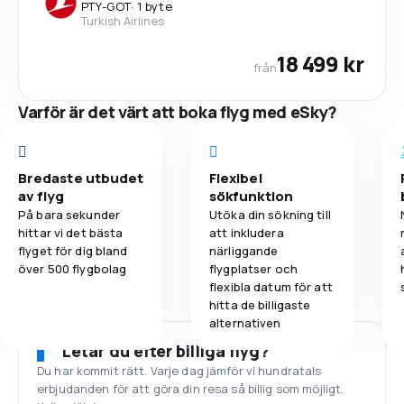
PTY
-
GOT
·
1 byte
Turkish Airlines
18 499 kr
från
Varför är det värt att boka flyg med eSky?
Bredaste utbudet
Flexibel
av flyg
sökfunktion
På bara sekunder
Utöka din sökning till
hittar vi det bästa
att inkludera
flyget för dig bland
närliggande
över 500 flygbolag
flygplatser och
flexibla datum för att
hitta de billigaste
alternativen
Letar du efter billiga flyg?
Du har kommit rätt. Varje dag jämför vi hundratals
erbjudanden för att göra din resa så billig som möjligt.