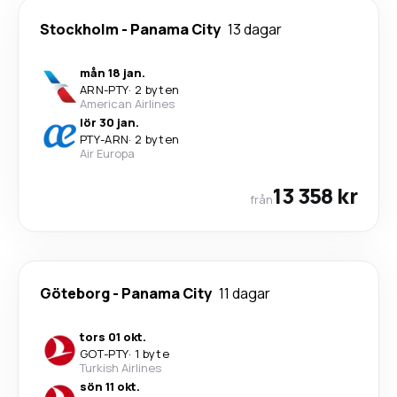
Stockholm
-
Panama City
13 dagar
mån 18 jan.
ARN
-
PTY
·
2 byten
American Airlines
lör 30 jan.
PTY
-
ARN
·
2 byten
Air Europa
13 358 kr
från
Göteborg
-
Panama City
11 dagar
tors 01 okt.
GOT
-
PTY
·
1 byte
Turkish Airlines
sön 11 okt.