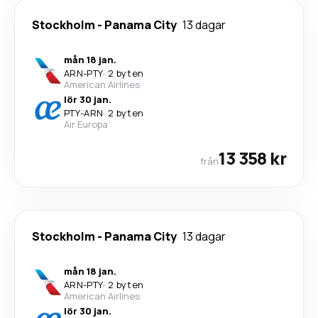
Stockholm
-
Panama City
13 dagar
mån 18 jan.
ARN
-
PTY
·
2 byten
American Airlines
lör 30 jan.
PTY
-
ARN
·
2 byten
Air Europa
13 358 kr
från
Stockholm
-
Panama City
13 dagar
mån 18 jan.
ARN
-
PTY
·
2 byten
American Airlines
lör 30 jan.