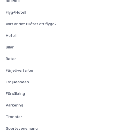
Boende
Flyg+Hotell
Vart är det tillåtet att flyga?
Hotell
Bilar
Batar
Färjeöverfarter
Erbjudanden
Försäkring
Parkering
Transfer
Sportevenemang