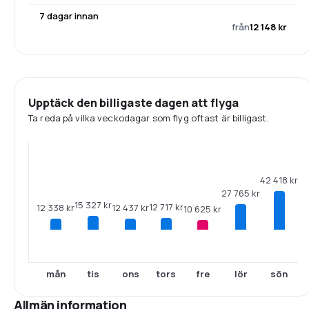
7 dagar innan
från
12 148 kr
Upptäck den billigaste dagen att flyga
Ta reda på vilka veckodagar som flyg oftast är billigast.
42 418 kr
27 765 kr
15 327 kr
12 717 kr
12 437 kr
12 338 kr
10 625 kr
mån
tis
ons
tors
fre
lör
sön
Allmän information