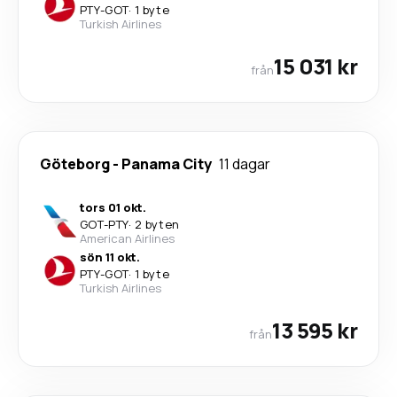
PTY
-
GOT
·
1 byte
Turkish Airlines
15 031 kr
från
Göteborg
-
Panama City
11 dagar
tors 01 okt.
GOT
-
PTY
·
2 byten
American Airlines
sön 11 okt.
PTY
-
GOT
·
1 byte
Turkish Airlines
13 595 kr
från