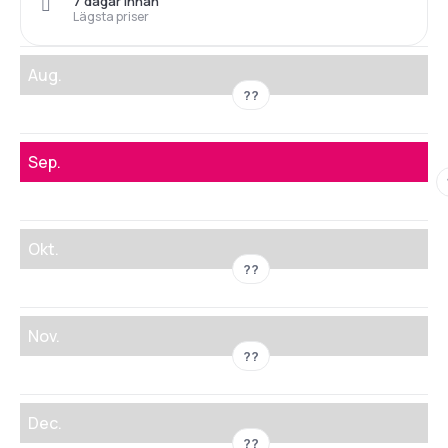
7 dagar innan
Lägsta priser
Aug.
??
Sep.
Okt.
??
Nov.
??
Dec.
??