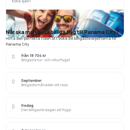
Kolla själv!
När ska man boka billiga flyg till Panama City?
Hitta den perfekta tiden att boka de billigaste biljetterna till
Panama City
från 18 704 kr
Billigaste tur- och returflyget
September
Billigaste månaden att resa
fredag
Den billigaste dagen att flyga