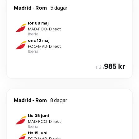
Madrid
-
Rom
5 dagar
lör 08 maj
MAD
-
FCO
·
Direkt
Iberia
ons 12 maj
FCO
-
MAD
·
Direkt
Iberia
985 kr
från
Madrid
-
Rom
8 dagar
tis 08 juni
MAD
-
FCO
·
Direkt
Iberia
tis 15 juni
FCO
-
MAD
·
Direkt