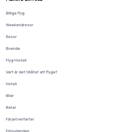
Billiga flyg
Weekendresor
Resor
Boende
Flyg+Hotell
Vart är det tillåtet att flyga?
Hotell
Bilar
Batar
Färjeöverfarter
Erbjudanden