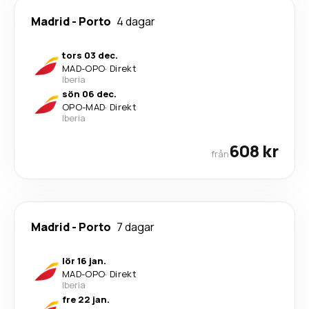
Madrid
-
Porto
4 dagar
tors 03 dec.
MAD
-
OPO
·
Direkt
Iberia
sön 06 dec.
OPO
-
MAD
·
Direkt
Iberia
608 kr
från
Madrid
-
Porto
7 dagar
lör 16 jan.
MAD
-
OPO
·
Direkt
Iberia
fre 22 jan.