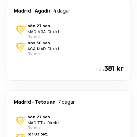
Madrid
-
Agadir
4 dagar
sön 27 sep.
MAD
-
AGA
·
Direkt
Ryanair
ons 30 sep.
AGA
-
MAD
·
Direkt
Ryanair
381 kr
från
Madrid
-
Tetouan
7 dagar
sön 27 sep.
MAD
-
TTU
·
Direkt
Ryanair
lör 03 okt.