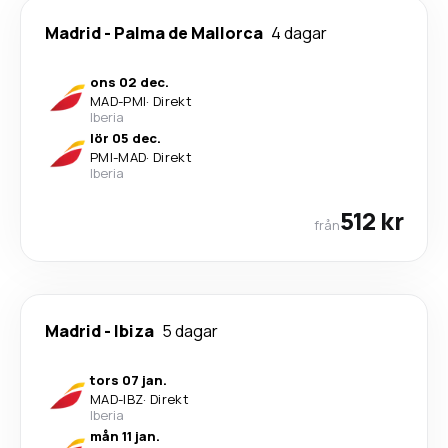
Madrid
-
Palma de Mallorca
4 dagar
ons 02 dec.
MAD
-
PMI
·
Direkt
Iberia
lör 05 dec.
PMI
-
MAD
·
Direkt
Iberia
512 kr
från
Madrid
-
Ibiza
5 dagar
tors 07 jan.
MAD
-
IBZ
·
Direkt
Iberia
mån 11 jan.