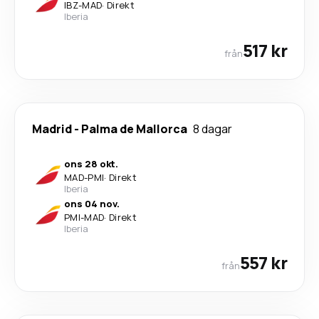
IBZ
-
MAD
·
Direkt
Iberia
517 kr
från
Madrid
-
Palma de Mallorca
8 dagar
ons 28 okt.
MAD
-
PMI
·
Direkt
Iberia
ons 04 nov.
PMI
-
MAD
·
Direkt
Iberia
557 kr
från