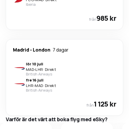
Iberia
985 kr
från
Madrid
-
London
7 dagar
lör 10 juli
MAD
-
LHR
·
Direkt
British Airways
fre 16 juli
LHR
-
MAD
·
Direkt
British Airways
1 125 kr
från
Varför är det värt att boka flyg med eSky?