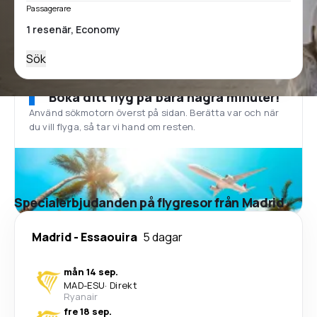
Passagerare
Sök
Boka ditt flyg på bara några minuter!
Använd sökmotorn överst på sidan. Berätta var och när
du vill flyga, så tar vi hand om resten.
Specialerbjudanden på flygresor från Madrid
Madrid
-
Essaouira
5 dagar
mån 14 sep.
MAD
-
ESU
·
Direkt
Ryanair
fre 18 sep.