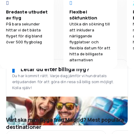
Bredaste utbudet
Flexibel
av flyg
sökfunktion
På bara sekunder
Utöka din sökning till
hittar vi det bästa
att inkludera
flyget för dig bland
närliggande
över 500 flygbolag
flygplatser och
flexibla datum för att
hitta de billigaste
alternativen
Letar du efter billiga flyg?
Du har kommit rätt. Varje dag jämför vi hundratals
erbjudanden för att göra din resa så billig som möjligt.
Kolla själv!
Vart ska man flyga från Madrid? Mest populära
destinationer