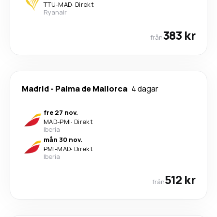
TTU
-
MAD
·
Direkt
Ryanair
383 kr
från
Madrid
-
Palma de Mallorca
4 dagar
fre 27 nov.
MAD
-
PMI
·
Direkt
Iberia
mån 30 nov.
PMI
-
MAD
·
Direkt
Iberia
512 kr
från