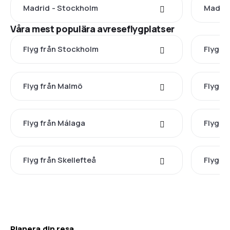
Madrid - Stockholm
Madrid
Våra mest populära avreseflygplatser
Flyg från Stockholm
Flyg f
Flyg från Malmö
Flyg fr
Flyg från Málaga
Flyg f
Flyg från Skellefteå
Flyg f
Planera din resa