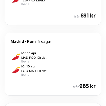
TLS
-
MAD
·
Direkt
Iberia
691 kr
från
Madrid
-
Rom
8 dagar
lör 03 apr.
MAD
-
FCO
·
Direkt
Iberia
lör 10 apr.
FCO
-
MAD
·
Direkt
Iberia
985 kr
från