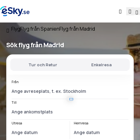
Flyg
Flyg från Spanien
Flyg från Madrid
Sök flyg
från Madrid
Tur och Retur
Enkelresa
Från
Till
Utresa
Hemresa