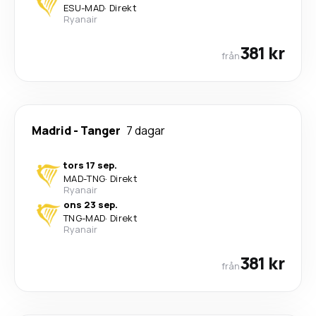
ESU
-
MAD
·
Direkt
Ryanair
381 kr
från
Madrid
-
Tanger
7 dagar
tors 17 sep.
MAD
-
TNG
·
Direkt
Ryanair
ons 23 sep.
TNG
-
MAD
·
Direkt
Ryanair
381 kr
från