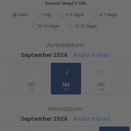
Resans längd (i tid)
Valfri
Helg
0-3 dagar
4-7 dagar
8-14 dagar
15-21 dagar
Avresedatum:
September 2026
Ändra månad
7
8
11
5
389
362
488
SEK
SEK
SEK
Returdatum:
September 2026
Ändra månad