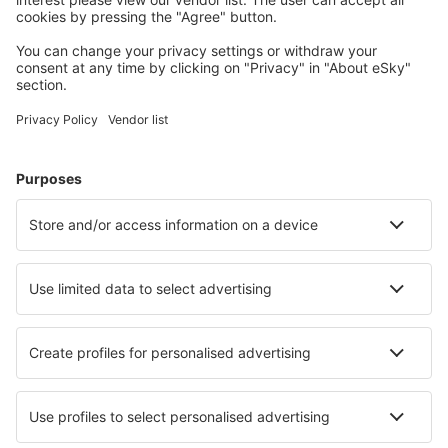
Planera din resa
Billiga flyg
Weekendresor
Resor
Boende
Flyg+Hotell
Hotell
Transfer
Sevärdheter
Sportevenemang
Läs mer
Mobilapp
Flygbolag