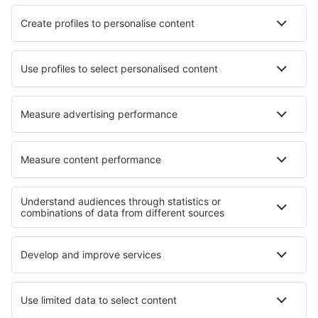
SAS
Ryanair
Lufthansa
Norwegian
WizzAir
Om eSky
Köpvillkor
Mina bokningar
Integritetspolicy
Support och kontakt
Integritet