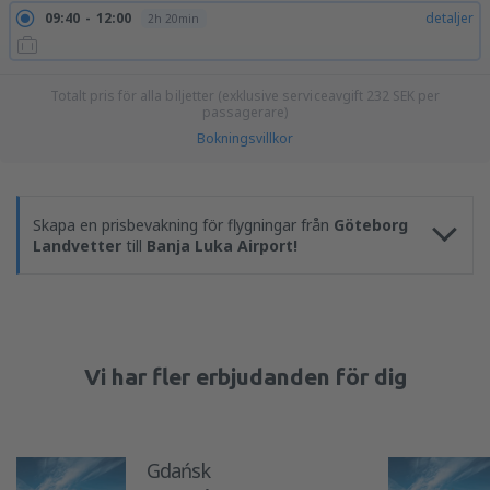
09:40
12:00
detaljer
2h 20min
Totalt pris för alla biljetter (exklusive serviceavgift
232
SEK
per
passagerare)
Bokningsvillkor
Skapa en prisbevakning för flygningar från
Göteborg
Landvetter
till
Banja Luka Airport!
Vi har fler erbjudanden för dig
Gdańsk