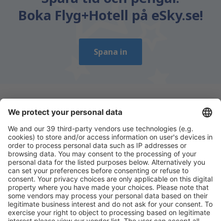
Boka Flyg+Hotell på eSky.se!
Spana in
Ladda ner vår app
för att enkelt planera
dina resor