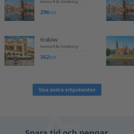
Avresa från Göteborg
296
SEK
Kraków
Avresa från Göteborg
362
SEK
Visa andra erbjudanden
Spara tid och pengar.