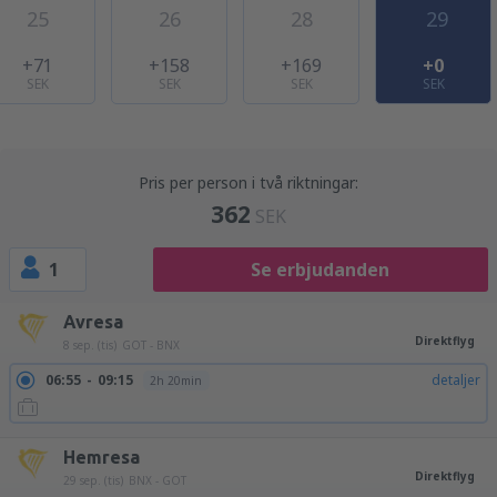
25
26
28
29
+71
+158
+169
+0
SEK
SEK
SEK
SEK
Pris per person i två riktningar:
362
SEK
1
Se erbjudanden
Avresa
Direktflyg
8 sep. (tis)
GOT - BNX
06:55
09:15
detaljer
2h 20min
Hemresa
Direktflyg
29 sep. (tis)
BNX - GOT