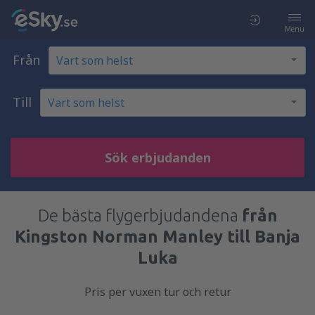
Menu
Från
Till
Sök erbjudanden
De bästa flygerbjudandena
från
Kingston Norman Manley till Banja
Luka
Pris per vuxen tur och retur