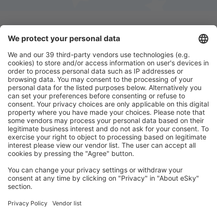
Ladda ner vår app
för att enkelt planera
dina resor
Planera din resa
Billiga flyg
Weekendresor
Resor