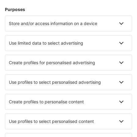
Boende
Flyg+Hotell
Hotell
Transfer
Sevärdheter
Sportevenemang
Läs mer
Mobilapp
Flygbolag
SAS
Ryanair
Lufthansa
Norwegian
WizzAir