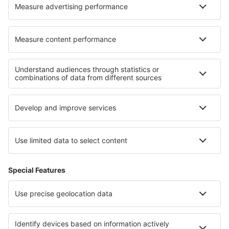
Om eSky
Köpvillkor
Mina bokningar
Integritetspolicy
Support och kontakt
Integritet
Länder
Internationella sidor
eSky.eu
eSky.com
eDestinos.com