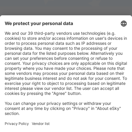
Ladda ner vår app
för att enkelt planera
dina resor
Planera din resa
Billiga flyg
Weekendresor
Resor