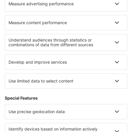
Om eSky
Köpvillkor
Mina bokningar
Integritetspolicy
Support och kontakt
Integritet
Länder
Internationella sidor
eSky.eu
eSky.com
eDestinos.com