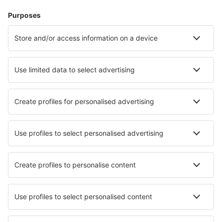
Boende
Flyg+Hotell
Hotell
Transfer
Sevärdheter
Sportevenemang
Läs mer
Mobilapp
Flygbolag
SAS
Ryanair
Lufthansa
Norwegian
WizzAir