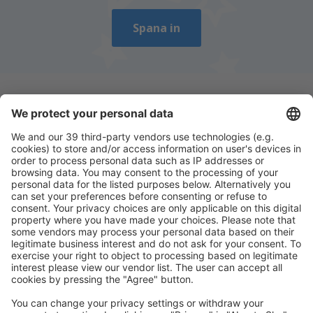
Spana in
Ladda ner vår app
för att enkelt planera
dina resor
Planera din resa