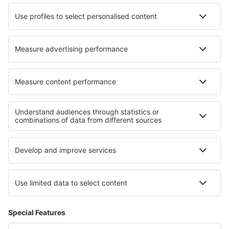
Norwegian
WizzAir
Om eSky
Köpvillkor
Mina bokningar
Integritetspolicy
Support och kontakt
Integritet
Länder