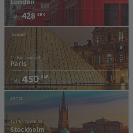
London
428
SEK
FRÅN
FRANKRIKE
2 erbjudanden
till
Paris
450
SEK
FRÅN
SVERIGE
12 erbjudanden
till
Stockholm