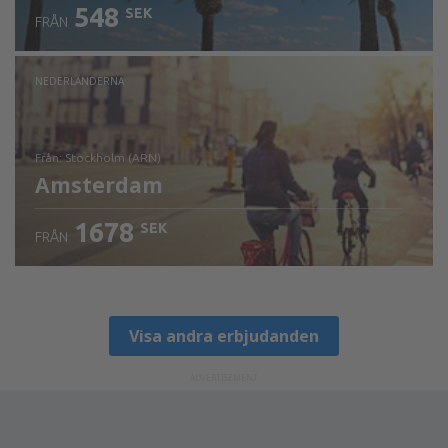
548
SEK
FRÅN
NEDERLÄNDERNA
från: Stockholm (ARN)
Amsterdam
1678
SEK
FRÅN
Visa detaljer
Visa andra erbjudanden
ADVERTISEMENT