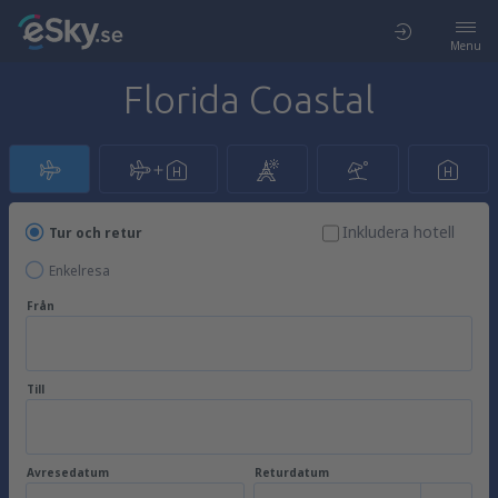
Menu
Florida Coastal
Inkludera hotell
Tur och retur
Enkelresa
Från
Till
Avresedatum
Returdatum