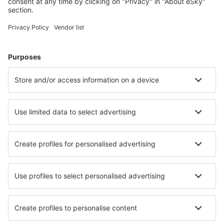
Billiga flyg
Weekendresor
Resor
Boende
Flyg+Hotell
Hotell
Transfer
Sevärdheter
Sportevenemang
Läs mer
Mobilapp
Flygbolag
SAS
Ryanair
Lufthansa