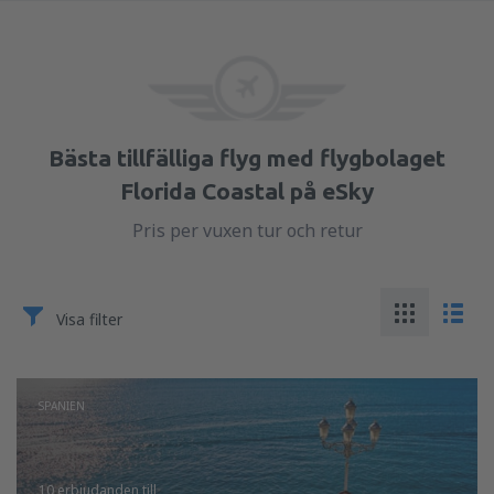
Bästa tillfälliga flyg med flygbolaget
Florida Coastal på eSky
Pris per vuxen tur och retur
Visa filter
SPANIEN
10 erbjudanden
till