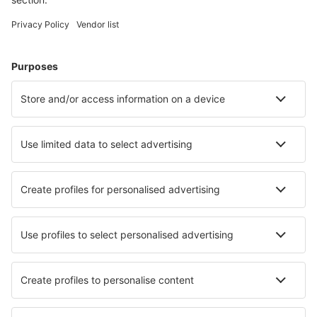
Weekendresor
Resor
Boende
Flyg+Hotell
Hotell
Transfer
Sevärdheter
Sportevenemang
Läs mer
Mobilapp
Flygbolag
SAS
Ryanair
Lufthansa