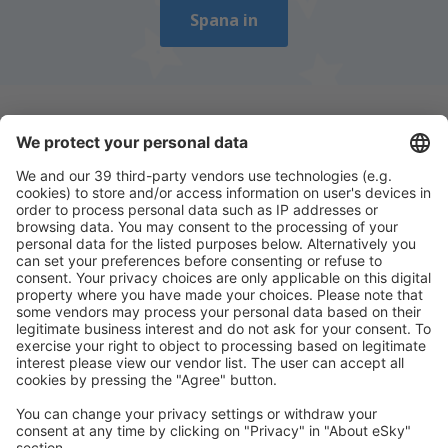
Spana in
Ladda ner vår app
för att enkelt planera
dina resor
Planera din resa
Billiga flyg