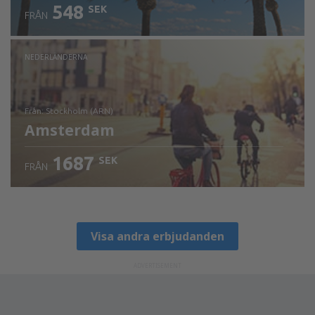
548
SEK
FRÅN
NEDERLÄNDERNA
från: Stockholm (ARN)
Amsterdam
1687
SEK
FRÅN
Visa detaljer
Visa andra erbjudanden
ADVERTISEMENT