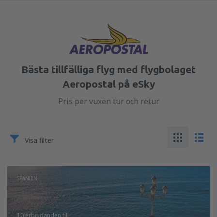
Bästa tillfälliga flyg med flygbolaget
Aeropostal på eSky
Pris per vuxen tur och retur
Visa filter
SPANIEN
10 erbjudanden
till