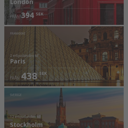
London
394
SEK
FRÅN
FRANKRIKE
2 erbjudanden
till
Paris
438
SEK
FRÅN
SVERIGE
12 erbjudanden
till
Stockholm