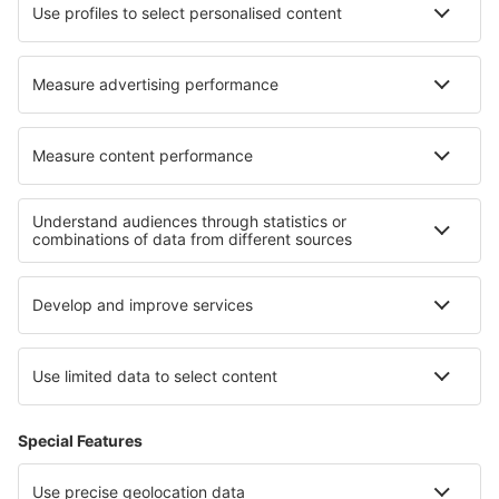
Norwegian
WizzAir
Om eSky
Köpvillkor
Mina bokningar
Integritetspolicy
Support och kontakt
Integritet
Länder