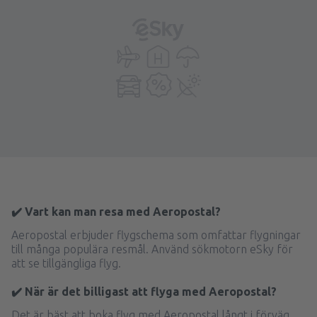
✔️ Vart kan man resa med Aeropostal?
Aeropostal erbjuder flygschema som omfattar flygningar
till många populära resmål. Använd sökmotorn eSky för
att se tillgängliga flyg.
✔️ När är det billigast att flyga med Aeropostal?
Det är bäst att boka flyg med Aeropostal långt i förväg.