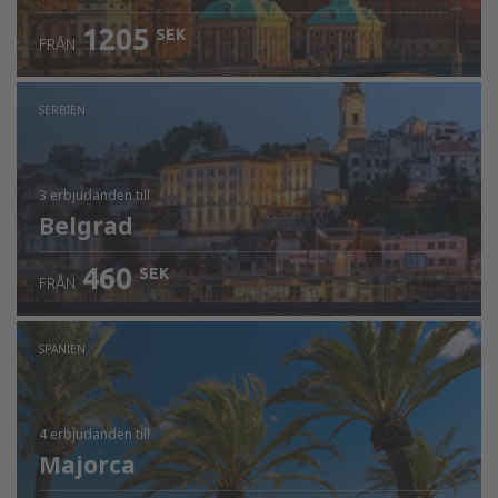
1205
SEK
FRÅN
SERBIEN
3 erbjudanden
till
Belgrad
460
SEK
FRÅN
SPANIEN
4 erbjudanden
till
Majorca