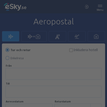
Menu
Aeropostal
Inkludera hotell
Tur och retur
Enkelresa
Från
Till
Avresedatum
Returdatum