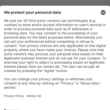
Ornskoldsvik Airport (OER)
Pajala Yllas (PJA)
Ronneby Airport (RNB)
Sälen-Scandinavian Mountains flygplats (SCR)
Skelleftea Airport (SFT)
Stockholm
Malmo Sturup (MMX)
Sundsvall Harnosand (SDL)
Sveg Airport (EVG)
Torsby flygplats (TYF)
Trollhättan-Vänersborg Airport (THN)