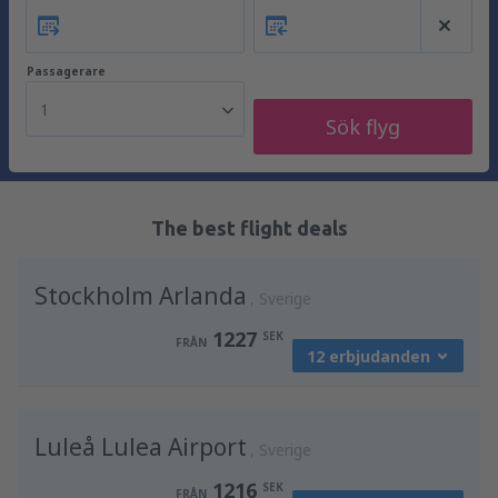
Passagerare
1
Sök flyg
The best flight deals
Stockholm Arlanda
Sverige
1227
SEK
FRÅN
12 erbjudanden
från
Skellefteå, Skelleftea Airport
(SFT)
Luleå Lulea Airport
1435
Sverige
FRÅN
SEK
1216
SEK
FRÅN