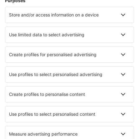
Umea Airport (UME)
Vilhelmina Airport (VHM)
Visby Airport (VBY)
Stockholm
Vaxjo Smaland (VXO)