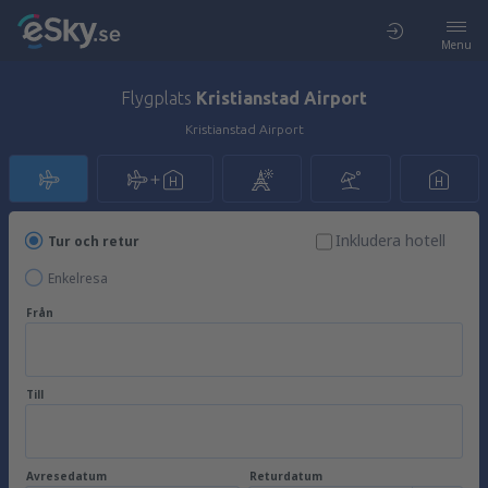
Menu
Flygplats
Kristianstad Airport
Kristianstad Airport
Inkludera hotell
Tur och retur
Enkelresa
Från
Till
Avresedatum
Returdatum