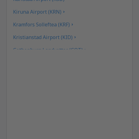
Kiruna Airport (KRN)
Kramfors Solleftea (KRF)
Kristianstad Airport (KID)
Gothenburg Landvetter (GOT)
Gällivare Lapland (GEV)
Linkoping City Airport (LPI)
Lulea Airport (LLA)
Lycksele Airport (LYC)
Mora Siljan (MXX)
Norrköping Airport (NRK)