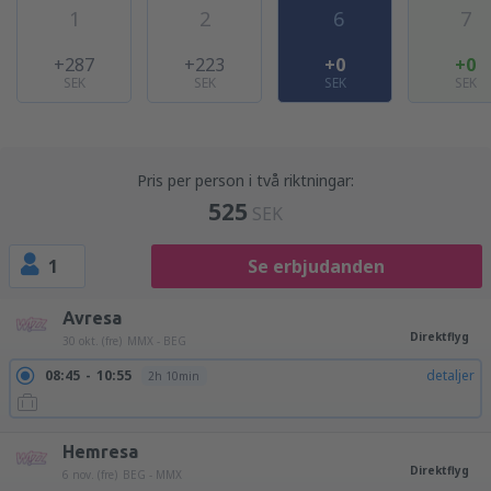
1
2
6
7
+287
+223
+0
+0
SEK
SEK
SEK
SEK
Pris per person i två riktningar:
525
SEK
1
Se erbjudanden
Avresa
Direktflyg
30 okt. (fre)
MMX - BEG
08:45
10:55
detaljer
2h 10min
Hemresa
Direktflyg
6 nov. (fre)
BEG - MMX