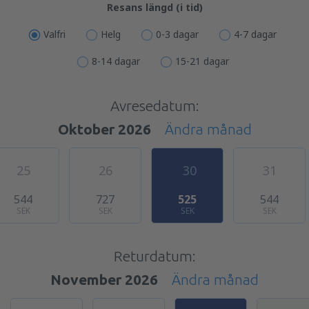
Resans längd (i tid)
Valfri
Helg
0-3 dagar
4-7 dagar
8-14 dagar
15-21 dagar
Avresedatum:
Oktober 2026
Ändra månad
25
26
30
31
544
727
525
544
SEK
SEK
SEK
SEK
Returdatum:
November 2026
Ändra månad