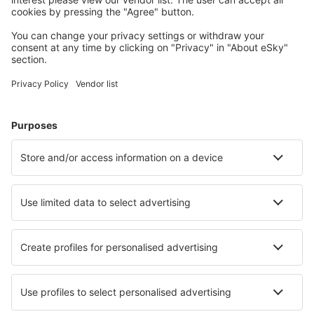
Planera din resa
Billiga flyg
Weekendresor
Resor
Boende
Flyg+Hotell
Hotell
Transfer
Sevärdheter
Sportevenemang
Läs mer
Mobilapp
Flygbolag