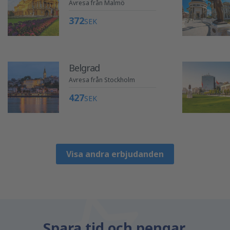
Avresa från Malmö
372
SEK
Belgrad
Avresa från Stockholm
427
SEK
Visa andra erbjudanden
Spara tid och pengar.