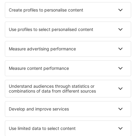
SAS
Ryanair
Lufthansa
Norwegian
WizzAir
Om eSky
Köpvillkor
Mina bokningar
Integritetspolicy
Support och kontakt
Integritet