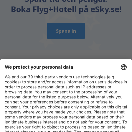
Boka Flyg+Hotell på eSky.se!
Spana in
Ladda ner vår app
för att enkelt planera
dina resor