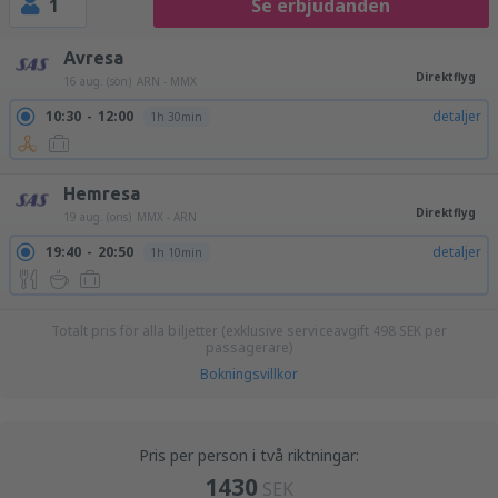
1
Se erbjudanden
Avresa
Direktflyg
16 aug. (sön)
ARN - MMX
10:30
12:00
detaljer
1h 30min
Hemresa
Direktflyg
19 aug. (ons)
MMX - ARN
19:40
20:50
detaljer
1h 10min
Totalt pris för alla biljetter (exklusive serviceavgift
498
SEK
per
passagerare)
Bokningsvillkor
Pris per person i två riktningar:
1430
SEK