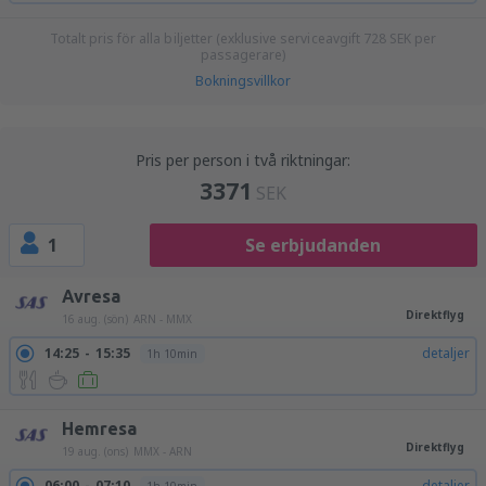
Totalt pris för alla biljetter (exklusive serviceavgift
728
SEK
per
passagerare)
Bokningsvillkor
Pris per person i två riktningar:
3371
SEK
1
Se erbjudanden
Avresa
Direktflyg
16 aug. (sön)
ARN - MMX
14:25
15:35
detaljer
1h 10min
Hemresa
Direktflyg
19 aug. (ons)
MMX - ARN
06:00
07:10
detaljer