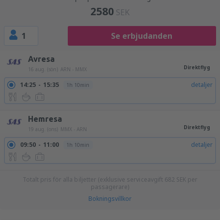
2580
SEK
1
Se erbjudanden
Avresa
Direktflyg
16 aug. (sön)
ARN - MMX
14:25
15:35
detaljer
1h 10min
Hemresa
Direktflyg
19 aug. (ons)
MMX - ARN
09:50
11:00
detaljer
1h 10min
Totalt pris för alla biljetter (exklusive serviceavgift
682
SEK
per
passagerare)
Bokningsvillkor