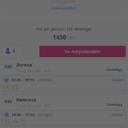
passagerare)
Bokningsvillkor
Pris per person i två riktningar:
1430
SEK
1
Se erbjudanden
Avresa
Direktflyg
16 aug. (sön)
ARN - MMX
07:45
09:15
detaljer
1h 30min
Hemresa
Direktflyg
19 aug. (ons)
MMX - ARN
16:00
17:10
detaljer
1h 10min