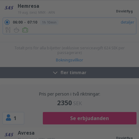
Hemresa
Direktflyg
19 aug. (ons)
MMX - ARN
06:00
07:10
detaljer
1h 10min
09:50
11:00
detaljer
1h 10min
16:00
17:10
detaljer
1h 10min
Totalt pris för alla biljetter (exklusive serviceavgift
624
SEK
per
passagerare)
Bokningsvillkor
fler timmar
Pris per person i två riktningar:
2350
SEK
1
Se erbjudanden
Avresa
Direktflyg