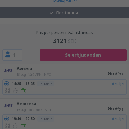
Bokningsvillkor
fler timmar
Pris per person i två riktningar:
3121
SEK
1
Se erbjudanden
Avresa
Direktflyg
16 aug. (sön)
ARN - MMX
14:25
15:35
detaljer
1h 10min
Hemresa
Direktflyg
19 aug. (ons)
MMX - ARN
19:40
20:50
detaljer
1h 10min