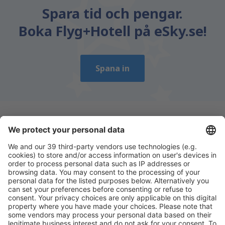
Spara tid och pengar.
Boka Flyg+Hotell på eSky.se!
Spana in
Ladda ner vår app
för att enkelt planera
dina resor