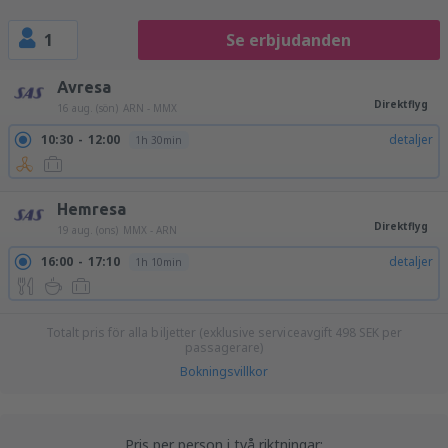
1
Se erbjudanden
Avresa
Direktflyg
16 aug. (sön)
ARN - MMX
10:30
12:00
detaljer
1h 30min
Hemresa
Direktflyg
19 aug. (ons)
MMX - ARN
16:00
17:10
detaljer
1h 10min
Totalt pris för alla biljetter (exklusive serviceavgift
498
SEK
per
passagerare)
Bokningsvillkor
Pris per person i två riktningar: