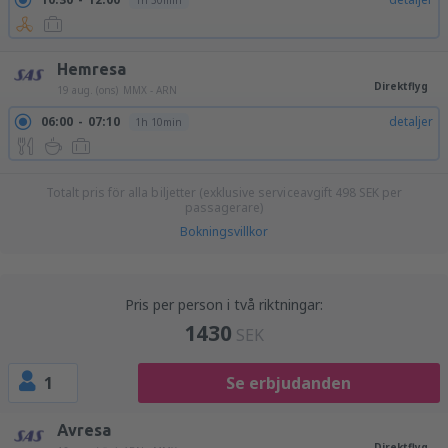
1h 30min
Hemresa
Direktflyg
19 aug. (ons)
MMX - ARN
06:00
07:10
detaljer
1h 10min
Totalt pris för alla biljetter (exklusive serviceavgift
498
SEK
per
passagerare)
Bokningsvillkor
Pris per person i två riktningar:
1430
SEK
1
Se erbjudanden
Avresa
Direktflyg