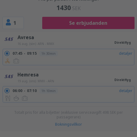
1430
SEK
1
Se erbjudanden
Avresa
Direktflyg
16 aug. (sön)
ARN - MMX
07:45
09:15
detaljer
1h 30min
Hemresa
Direktflyg
19 aug. (ons)
MMX - ARN
06:00
07:10
detaljer
1h 10min
Totalt pris för alla biljetter (exklusive serviceavgift
498
SEK
per
passagerare)
Bokningsvillkor