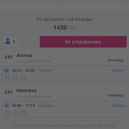
Pris per person i två riktningar:
1430
SEK
1
Se erbjudanden
Avresa
Direktflyg
16 aug. (sön)
ARN - MMX
22:15
23:25
detaljer
1h 10min
Hemresa
Direktflyg
19 aug. (ons)
MMX - ARN
16:00
17:10
detaljer
1h 10min
Totalt pris för alla biljetter (exklusive serviceavgift
498
SEK
per