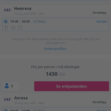
Hemresa
Direktflyg
19 aug. (ons)
MMX - ARN
19:40
20:50
detaljer
1h 10min
Totalt pris för alla biljetter (exklusive serviceavgift
498
SEK
per
passagerare)
Bokningsvillkor
Pris per person i två riktningar:
1430
SEK
1
Se erbjudanden
Avresa
Direktflyg
16 aug. (sön)
ARN - MMX
10:30
12:00
detaljer