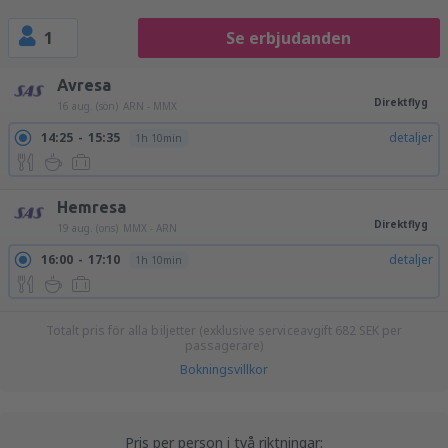
1
Se erbjudanden
Avresa
Direktflyg
16 aug. (sön)
ARN - MMX
14:25
15:35
detaljer
1h 10min
Hemresa
Direktflyg
19 aug. (ons)
MMX - ARN
16:00
17:10
detaljer
1h 10min
Totalt pris för alla biljetter (exklusive serviceavgift
682
SEK
per
passagerare)
Bokningsvillkor
Pris per person i två riktningar: