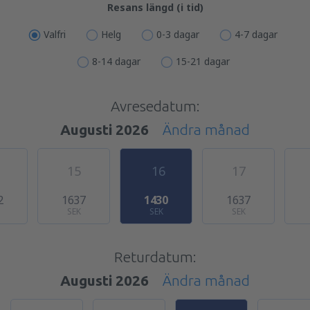
Resans längd (i tid)
Valfri
Helg
0-3 dagar
4-7 dagar
8-14 dagar
15-21 dagar
Avresedatum:
Augusti 2026
Ändra månad
15
16
17
2
1637
1430
1637
SEK
SEK
SEK
Returdatum:
Augusti 2026
Ändra månad