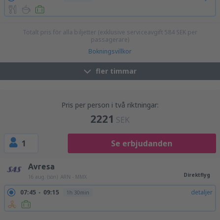
Totalt pris för alla biljetter (exklusive serviceavgift
584
SEK
per
passagerare)
Bokningsvillkor
fler timmar
Pris per person i två riktningar:
2221
SEK
1
Se erbjudanden
Avresa
Direktflyg
16 aug. (sön)
ARN - MMX
07:45
09:15
detaljer
1h 30min
22:15
23:25
detaljer
1h 10min