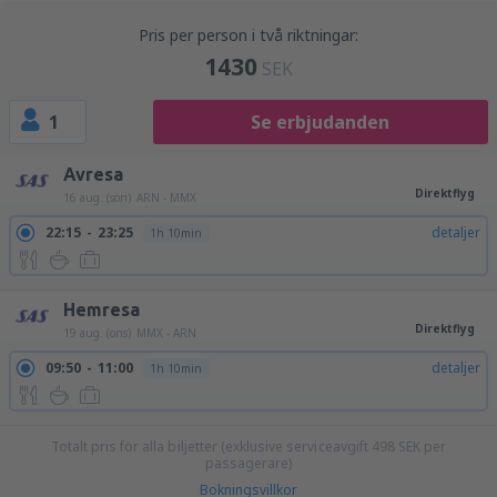
Pris per person i två riktningar:
1430
SEK
1
Se erbjudanden
Avresa
Direktflyg
16 aug. (sön)
ARN - MMX
22:15
23:25
detaljer
1h 10min
Hemresa
Direktflyg
19 aug. (ons)
MMX - ARN
09:50
11:00
detaljer
1h 10min
Totalt pris för alla biljetter (exklusive serviceavgift
498
SEK
per
passagerare)
Bokningsvillkor