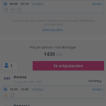
06:00
07:10
detaljer
1h 10min
Totalt pris för alla biljetter (exklusive serviceavgift
498
SEK
per
passagerare)
Bokningsvillkor
Pris per person i två riktningar:
1430
SEK
1
Se erbjudanden
Avresa
Direktflyg
16 aug. (sön)
ARN - MMX
10:30
12:00
detaljer
1h 30min
Hemresa