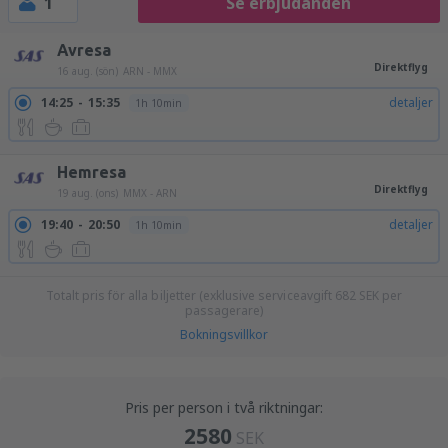
1
Se erbjudanden
Avresa
Direktflyg
16 aug. (sön)
ARN - MMX
14:25
15:35
detaljer
1h 10min
Hemresa
Direktflyg
19 aug. (ons)
MMX - ARN
19:40
20:50
detaljer
1h 10min
Totalt pris för alla biljetter (exklusive serviceavgift
682
SEK
per
passagerare)
Bokningsvillkor
Pris per person i två riktningar:
2580
SEK