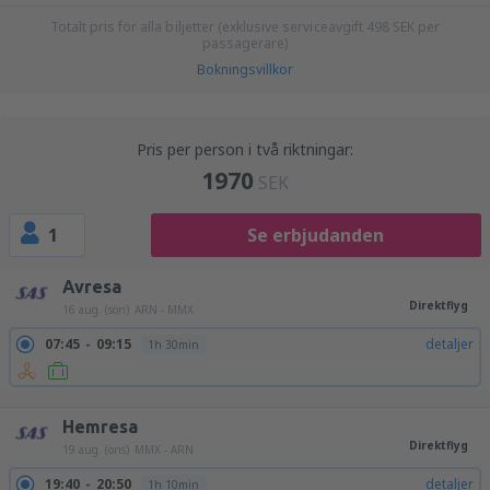
Totalt pris för alla biljetter (exklusive serviceavgift
498
SEK
per
passagerare)
Bokningsvillkor
Pris per person i två riktningar:
1970
SEK
1
Se erbjudanden
Avresa
Direktflyg
16 aug. (sön)
ARN - MMX
07:45
09:15
detaljer
1h 30min
22:15
23:25
detaljer
1h 10min
Hemresa
Direktflyg
19 aug. (ons)
MMX - ARN
19:40
20:50
detaljer
1h 10min