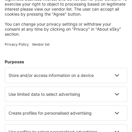
Planera din resa
Billiga flyg
Weekendresor
Resor
Boende
Flyg+Hotell
Hotell
Transfer
Sevärdheter
Sportevenemang
Läs mer
Mobilapp