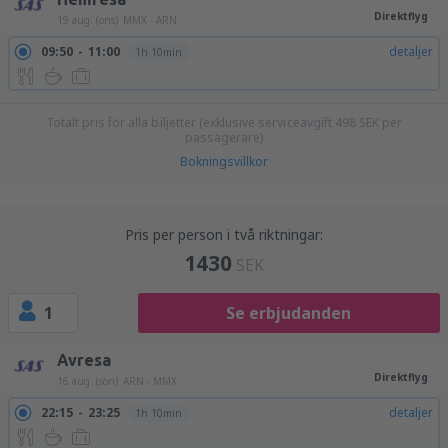
Direktflyg
19 aug. (ons)
MMX - ARN
09:50
11:00
detaljer
1h 10min
Totalt pris för alla biljetter (exklusive serviceavgift
498
SEK
per
passagerare)
Bokningsvillkor
Pris per person i två riktningar:
1430
SEK
1
Se erbjudanden
Avresa
Direktflyg
16 aug. (sön)
ARN - MMX
22:15
23:25
detaljer
1h 10min