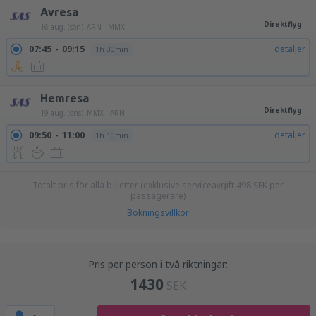
Avresa
Direktflyg
16 aug. (sön)
ARN - MMX
07:45
09:15
detaljer
1h 30min
Hemresa
Direktflyg
19 aug. (ons)
MMX - ARN
09:50
11:00
detaljer
1h 10min
Totalt pris för alla biljetter (exklusive serviceavgift
498
SEK
per
passagerare)
Bokningsvillkor
Pris per person i två riktningar:
1430
SEK