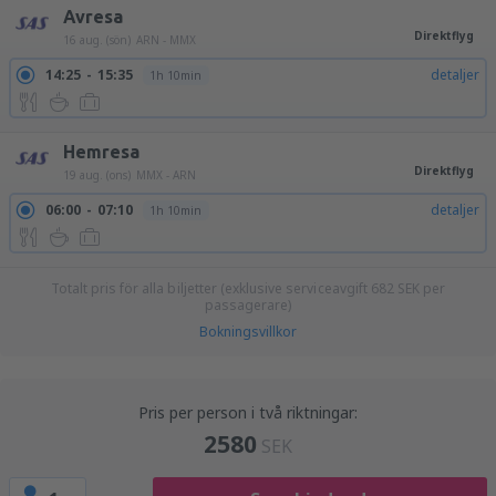
Avresa
Direktflyg
16 aug. (sön)
ARN - MMX
14:25
15:35
detaljer
1h 10min
Hemresa
Direktflyg
19 aug. (ons)
MMX - ARN
06:00
07:10
detaljer
1h 10min
Totalt pris för alla biljetter (exklusive serviceavgift
682
SEK
per
passagerare)
Bokningsvillkor
Pris per person i två riktningar:
2580
SEK