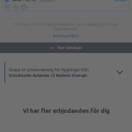
1h 10min
09:50
11:00
detaljer
1h 10min
16:00
17:10
detaljer
1h 10min
Totalt pris för alla biljetter (exklusive serviceavgift
728
SEK
per
passagerare)
Bokningsvillkor
fler timmar
Skapa en prisbevakning för flygningar från
Stockholm Arlanda
till
Malmö Sturup!
Vi har fler erbjudanden för dig