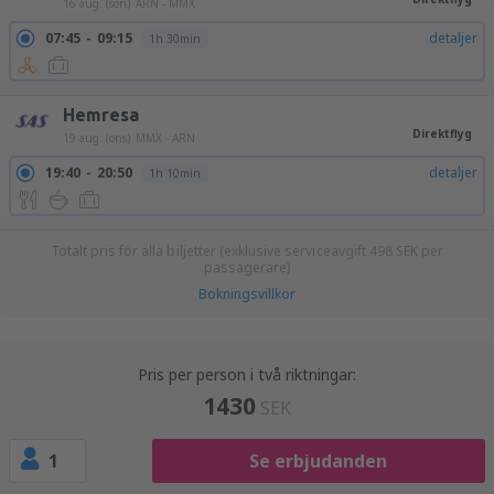
16 aug. (sön)
ARN - MMX
07:45
09:15
detaljer
1h 30min
Hemresa
Direktflyg
19 aug. (ons)
MMX - ARN
19:40
20:50
detaljer
1h 10min
Totalt pris för alla biljetter (exklusive serviceavgift
498
SEK
per
passagerare)
Bokningsvillkor
Pris per person i två riktningar:
1430
SEK
1
Se erbjudanden