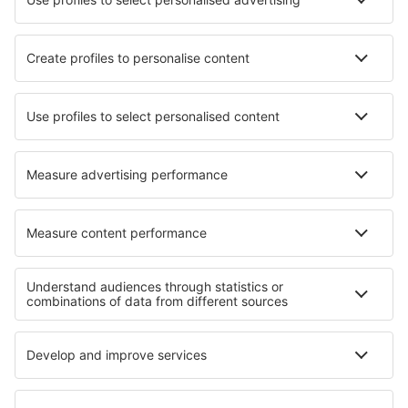
Flygbolag
SAS
Ryanair
Lufthansa
Norwegian
WizzAir
Om eSky
Köpvillkor
Mina bokningar
Integritetspolicy
Support och kontakt
Integritet