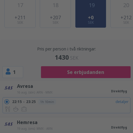
17
18
19
20
+211
+207
+0
+212
SEK
SEK
SEK
SEK
Pris per person i två riktningar:
1430
SEK
1
Se erbjudanden
Avresa
Direktflyg
16 aug. (sön)
ARN - MMX
22:15
23:25
detaljer
1h 10min
Hemresa
Direktflyg
19 aug. (ons)
MMX - ARN