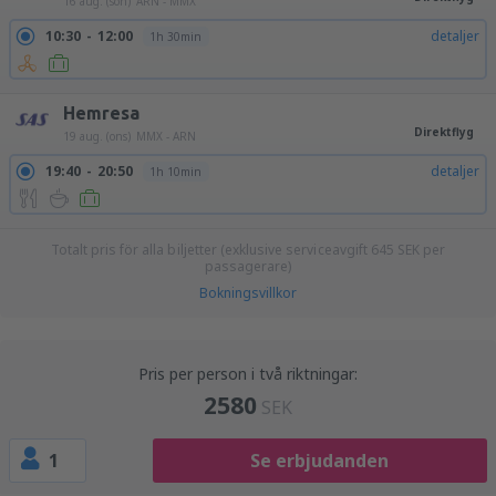
16 aug. (sön)
ARN - MMX
10:30
12:00
detaljer
1h 30min
Hemresa
Direktflyg
19 aug. (ons)
MMX - ARN
19:40
20:50
detaljer
1h 10min
Totalt pris för alla biljetter (exklusive serviceavgift
645
SEK
per
passagerare)
Bokningsvillkor
Pris per person i två riktningar:
2580
SEK
1
Se erbjudanden