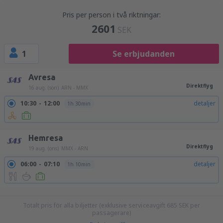
Pris per person i två riktningar:
2601
SEK
1
Se erbjudanden
Avresa
Direktflyg
16 aug. (sön)
ARN - MMX
10:30
12:00
detaljer
1h 30min
Hemresa
Direktflyg
19 aug. (ons)
MMX - ARN
06:00
07:10
detaljer
1h 10min
09:50
11:00
detaljer
1h 10min
16:00
17:10
detaljer
1h 10min
Totalt pris för alla biljetter (exklusive serviceavgift
685
SEK
per
passagerare)