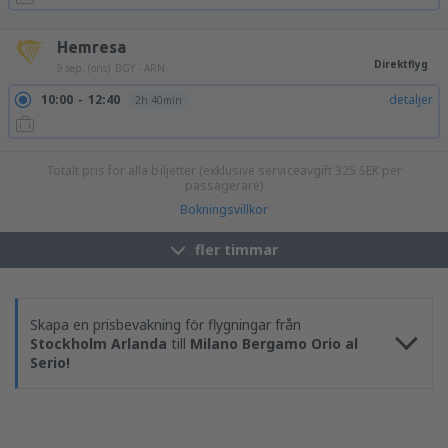
21:40
00:25
detaljer
2h 45min
Hemresa
Direktflyg
9 sep. (ons)
BGY - ARN
10:00
12:40
detaljer
2h 40min
Totalt pris för alla biljetter (exklusive serviceavgift
325
SEK
per
passagerare)
Bokningsvillkor
fler timmar
Skapa en prisbevakning för flygningar från
Stockholm Arlanda
till
Milano Bergamo Orio al
Serio!