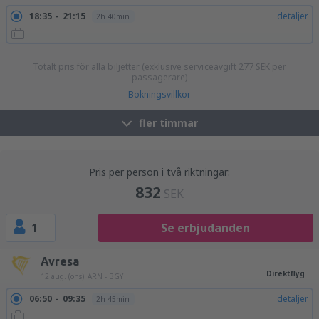
18:35
21:15
detaljer
2h 40min
Totalt pris för alla biljetter (exklusive serviceavgift
277
SEK
per
passagerare)
Bokningsvillkor
fler timmar
Pris per person i två riktningar:
832
SEK
1
Se erbjudanden
Avresa
Direktflyg
12 aug. (ons)
ARN - BGY
06:50
09:35
detaljer
2h 45min