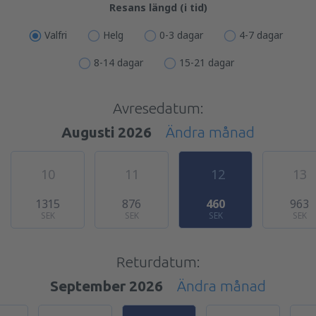
Resans längd (i tid)
Valfri
Helg
0-3 dagar
4-7 dagar
8-14 dagar
15-21 dagar
Avresedatum:
Augusti 2026
Ändra månad
10
11
12
13
1315
876
460
963
SEK
SEK
SEK
SEK
Returdatum:
September 2026
Ändra månad