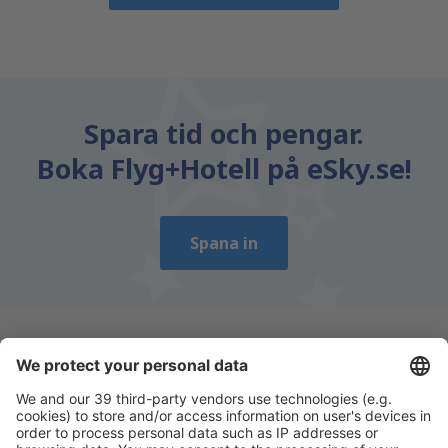
Spara tid och pengar.
Boka Flyg+Hotell på eSky.se!
Spana in