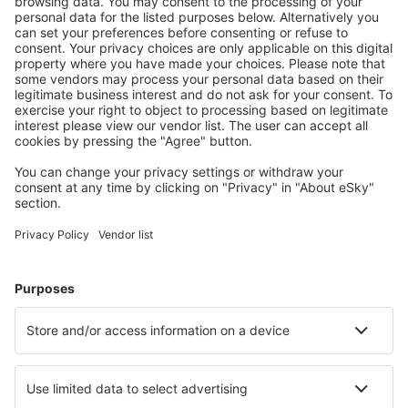
Ladda ner vår app
för att enkelt planera
dina resor
Planera din resa
Billiga flyg
Weekendresor
Resor
Boende
Flyg+Hotell
Hotell
Transfer
Sevärdheter