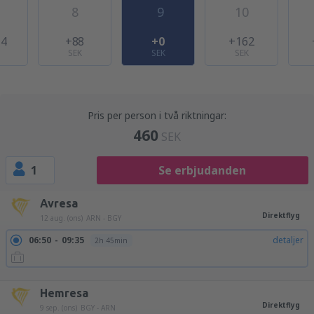
8
9
10
14
+88
+0
+162
SEK
SEK
SEK
Pris per person i två riktningar:
460
SEK
1
Se erbjudanden
Avresa
Direktflyg
12 aug. (ons)
ARN - BGY
06:50
09:35
detaljer
2h 45min
21:40
00:25
detaljer
2h 45min
Hemresa
Direktflyg
9 sep. (ons)
BGY - ARN