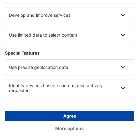
Länder
Internationella sidor
eSky.eu
eSky.com
eDestinos.com
Copyright © eSky.se. Alla rättigheter förbehålls.