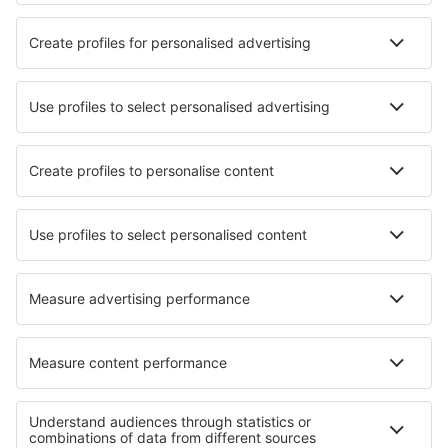
Sportevenemang
Läs mer
Mobilapp
Flygbolag
SAS
Ryanair
Lufthansa
Norwegian
WizzAir
Om eSky
Köpvillkor
Mina bokningar
Integritetspolicy
Support och kontakt
Integritet