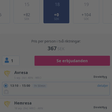
15
18
19
6
+82
+0
+104
SEK
SEK
SEK
Pris per person i två riktningar:
367
SEK
1
Se erbjudanden
Avresa
Direktflyg
5 sep. (lör)
ARN - WRO
13:10
15:00
detaljer
1h 50min
Hemresa
Direktflyg
18 sep. (fre)
WRO - ARN