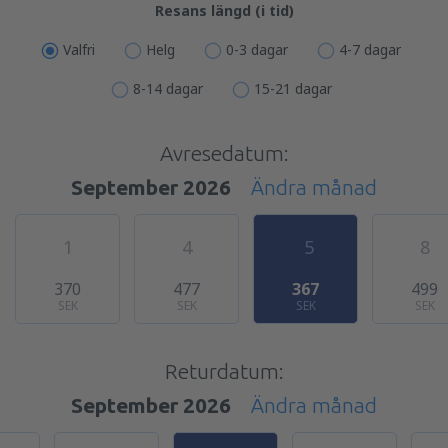
Resans längd (i tid)
Valfri
Helg
0-3 dagar
4-7 dagar
8-14 dagar
15-21 dagar
Avresedatum:
September 2026
Ändra månad
1
4
5
8
370
477
367
499
SEK
SEK
SEK
SEK
Returdatum:
September 2026
Ändra månad