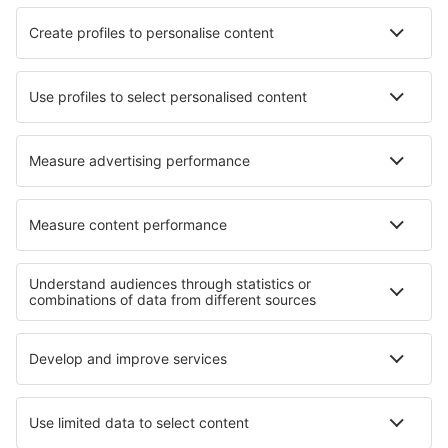
SAS
Ryanair
Lufthansa
Norwegian
WizzAir
Om eSky
Köpvillkor
Mina bokningar
Integritetspolicy
Support och kontakt
Integritet