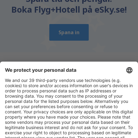
Boka Flyg+Hotell på eSky.se!
Spana in
Ladda ner vår app
för att enkelt planera
dina resor