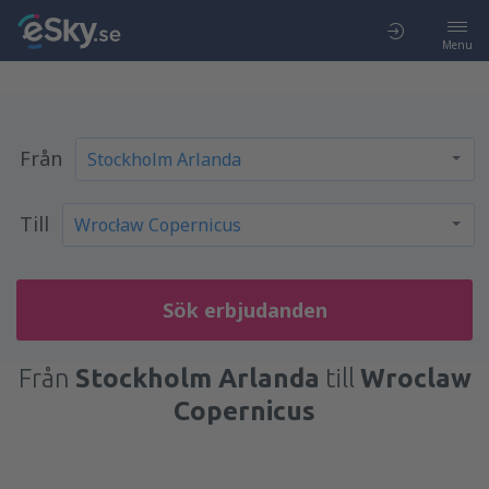
Menu
Från
Till
Sök erbjudanden
Från
Stockholm Arlanda
till
Wroclaw
Copernicus