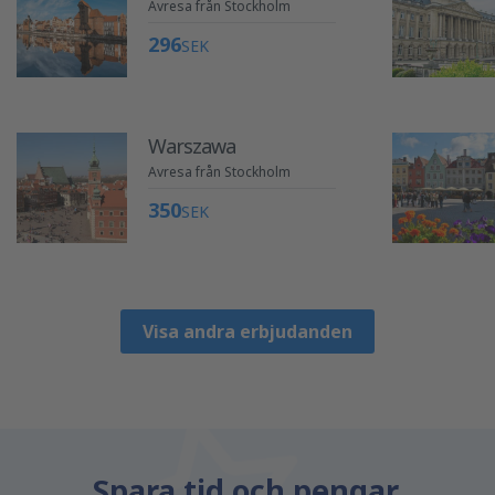
Avresa från Stockholm
296
SEK
Warszawa
Avresa från Stockholm
350
SEK
Visa andra erbjudanden
Spara tid och pengar.