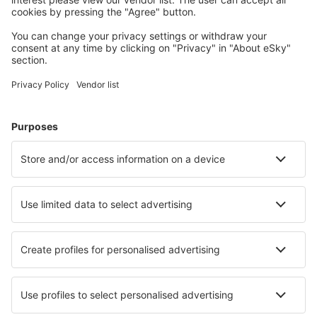
Planera din resa
Billiga flyg
Weekendresor
Resor
Boende
Flyg+Hotell
Hotell
Transfer
Sevärdheter
Sportevenemang
Läs mer
Mobilapp
Flygbolag