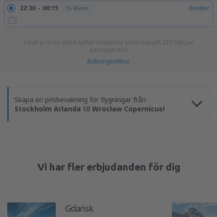
22:30
00:15
detaljer
1h 45min
Totalt pris för alla biljetter (exklusive serviceavgift
233
SEK
per
passagerare)
Bokningsvillkor
Skapa en prisbevakning för flygningar från
Stockholm Arlanda
till
Wrocław Copernicus!
Vi har fler erbjudanden för dig
Gdańsk