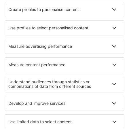
SAS
Ryanair
Lufthansa
Norwegian
WizzAir
Om eSky
Köpvillkor
Mina bokningar
Integritetspolicy
Support och kontakt
Integritet