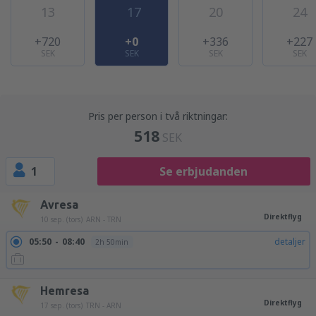
13
17
20
24
+720
+0
+336
+227
SEK
SEK
SEK
SEK
Pris per person i två riktningar:
518
SEK
1
Se erbjudanden
Avresa
Direktflyg
10 sep. (tors)
ARN - TRN
05:50
08:40
detaljer
2h 50min
Hemresa
Direktflyg
17 sep. (tors)
TRN - ARN