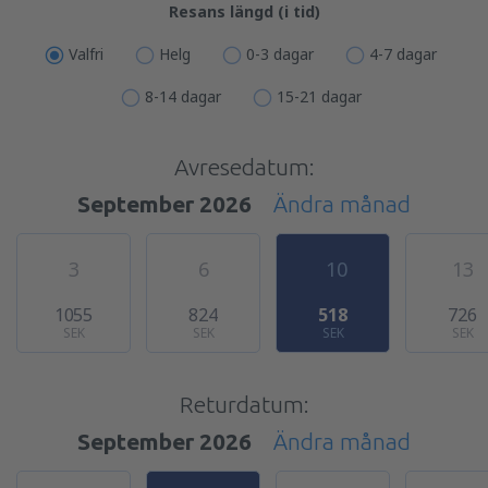
Resans längd (i tid)
Valfri
Helg
0-3 dagar
4-7 dagar
8-14 dagar
15-21 dagar
Avresedatum:
September 2026
Ändra månad
3
6
10
13
1055
824
518
726
SEK
SEK
SEK
SEK
Returdatum:
September 2026
Ändra månad