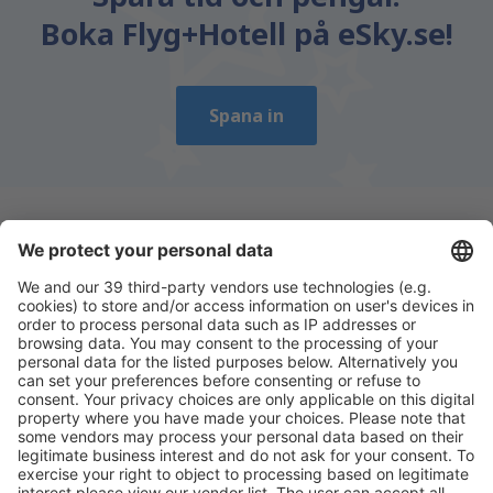
Boka Flyg+Hotell på eSky.se!
Spana in
Ladda ner vår app
för att enkelt planera
dina resor