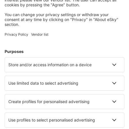
Planera din resa
Billiga flyg
Weekendresor
Resor
Boende
Flyg+Hotell
Hotell
Transfer
Sevärdheter
Sportevenemang
Läs mer
Mobilapp
Flygbolag