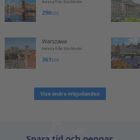
Avresa från Stockholm
296
SEK
Warszawa
Avresa från Stockholm
361
SEK
Visa andra erbjudanden
Spara tid och pengar.