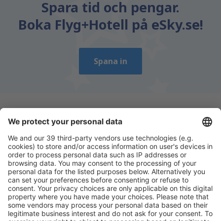
Spara tid och pengar.
Boka Flyg+Hotell på eSky.se!
Spana in
Ladda ner vår app
för att enkelt planera
dina resor