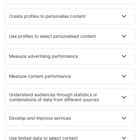
SAS
Ryanair
Lufthansa
Norwegian
WizzAir
Om eSky
Köpvillkor
Mina bokningar
Integritetspolicy
Support och kontakt
Integritet