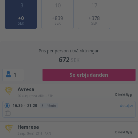
3
10
17
+0
+839
+378
SEK
SEK
SEK
Pris per person i två riktningar:
672
SEK
1
Se erbjudanden
Avresa
Direktflyg
20 aug. (tors)
ARN - ZTH
16:35
21:20
detaljer
3h 45min
Hemresa
Direktflyg
3 sep. (tors)
ZTH - ARN