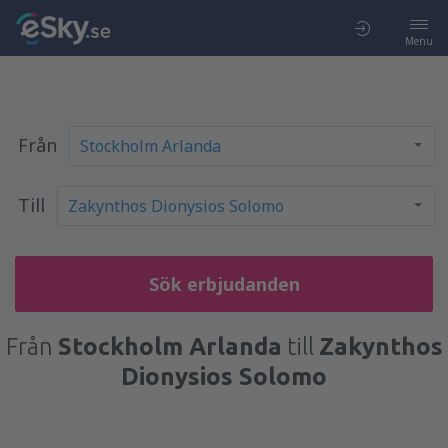
Menu
Från
Till
Sök erbjudanden
Från
Stockholm Arlanda
till
Zakynthos
Dionysios Solomo