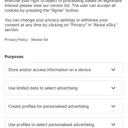
Planera din resa
Billiga flyg
Weekendresor
Resor
Boende
Flyg+Hotell
Hotell
Transfer
Sevärdheter
Sportevenemang
Läs mer
Mobilapp
Flygbolag