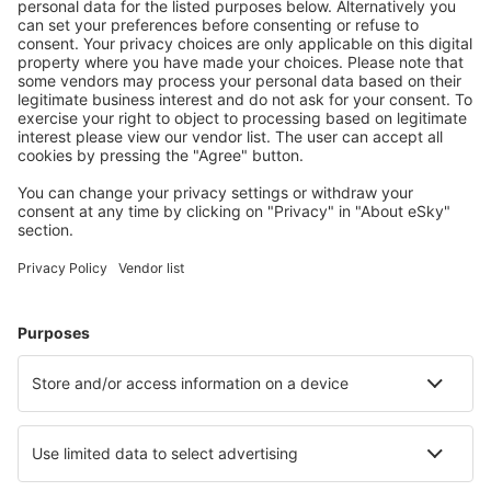
Ladda ner vår app
för att enkelt planera
dina resor
Planera din resa
Billiga flyg
Weekendresor
Resor
Boende
Flyg+Hotell
Hotell
Transfer
Sevärdheter
Sportevenemang