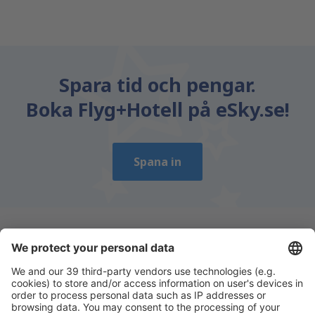
Spara tid och pengar.
Boka Flyg+Hotell på eSky.se!
Spana in