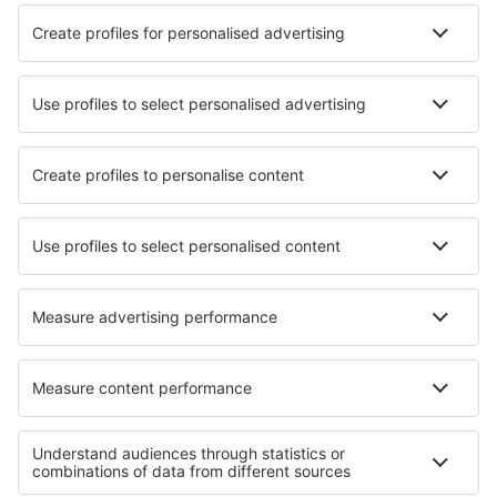
Läs mer
Mobilapp
Flygbolag
SAS
Ryanair
Lufthansa
Norwegian
WizzAir
Om eSky
Köpvillkor
Mina bokningar
Integritetspolicy
Support och kontakt
Integritet