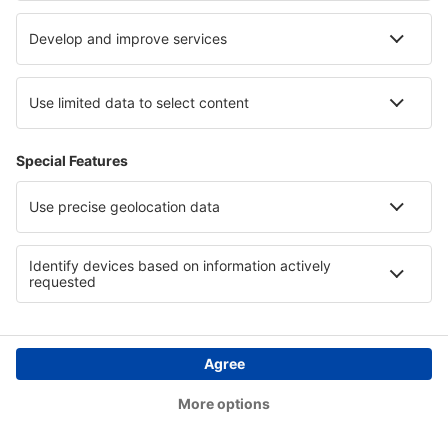
06:25
18:15
detaljer
11h 50min
Totalt pris för alla biljetter (exklusive serviceavgift
515
SEK
per
passagerare)
Bokningsvillkor
Pris per person i två riktningar:
3119
SEK
1
Se erbjudanden
Avresa
1 byte
4 dec. (fre)
ARN - AGP
20:25
10:45
detaljer
14h 20min