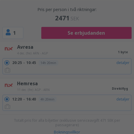
Pris per person i två riktningar:
2471
SEK
1
Se erbjudanden
Avresa
1 byte
4 dec. (fre)
ARN - AGP
20:25
10:45
detaljer
14h 20min
Hemresa
Direktflyg
11 dec. (fre)
AGP - ARN
12:20
16:40
detaljer
4h 20min
Totalt pris för alla biljetter (exklusive serviceavgift
471
SEK
per
passagerare)
Bokningsvillkor