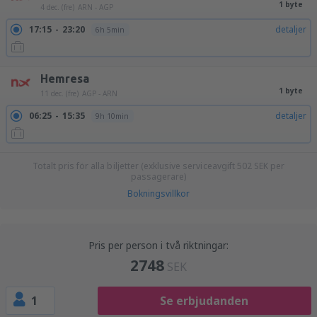
1 byte
4 dec. (fre)
ARN - AGP
17:15
23:20
detaljer
6h 5min
Hemresa
1 byte
11 dec. (fre)
AGP - ARN
06:25
15:35
detaljer
9h 10min
Totalt pris för alla biljetter (exklusive serviceavgift
502
SEK
per
passagerare)
Bokningsvillkor
Pris per person i två riktningar:
2748
SEK
1
Se erbjudanden