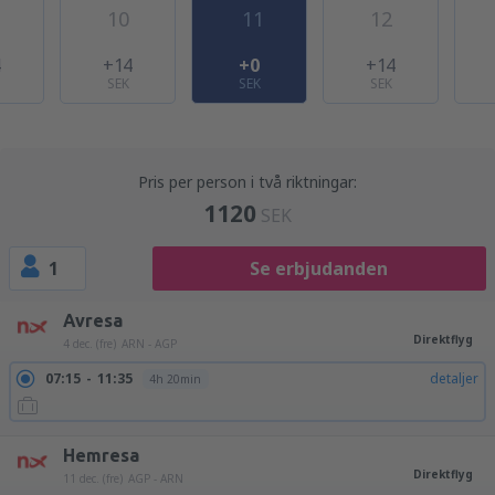
10
11
12
4
+14
+0
+14
SEK
SEK
SEK
Pris per person i två riktningar:
1120
SEK
1
Se erbjudanden
Avresa
Direktflyg
4 dec. (fre)
ARN - AGP
07:15
11:35
detaljer
4h 20min
Hemresa
Direktflyg
11 dec. (fre)
AGP - ARN