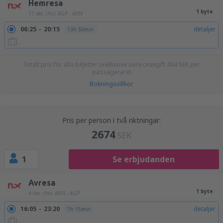
Hemresa
1 byte
11 dec. (fre)
AGP - ARN
06:25
20:15
detaljer
13h 50min
Totalt pris för alla biljetter (exklusive serviceavgift
494
SEK
per
passagerare)
Bokningsvillkor
Pris per person i två riktningar:
2674
SEK
1
Se erbjudanden
Avresa
1 byte
4 dec. (fre)
ARN - AGP
16:05
23:20
detaljer
7h 15min