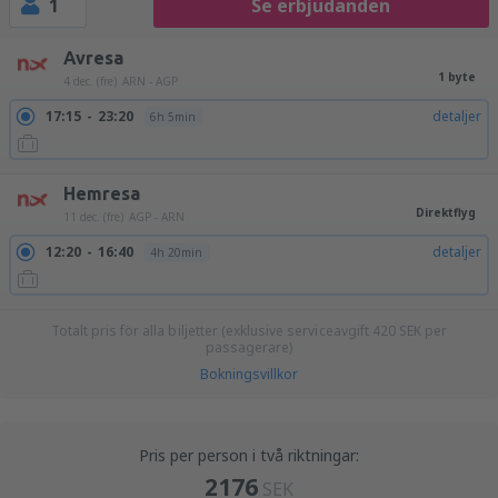
1
Se erbjudanden
Avresa
1 byte
4 dec. (fre)
ARN - AGP
17:15
23:20
detaljer
6h 5min
Hemresa
Direktflyg
11 dec. (fre)
AGP - ARN
12:20
16:40
detaljer
4h 20min
Totalt pris för alla biljetter (exklusive serviceavgift
420
SEK
per
passagerare)
Bokningsvillkor
Pris per person i två riktningar:
2176
SEK