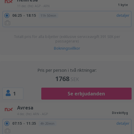
1 byte
11 dec. (fre)
AGP - ARN
06:25
18:15
detaljer
11h 50min
Totalt pris för alla biljetter (exklusive serviceavgift
391
SEK
per
passagerare)
Bokningsvillkor
Pris per person i två riktningar:
1768
SEK
1
Se erbjudanden
Avresa
Direktflyg
4 dec. (fre)
ARN - AGP
07:15
11:35
detaljer
4h 20min