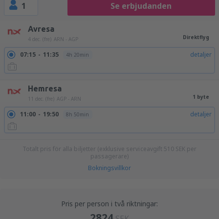
1
Se erbjudanden
Avresa
Direktflyg
4 dec. (fre)
ARN - AGP
07:15
11:35
detaljer
4h 20min
Hemresa
1 byte
11 dec. (fre)
AGP - ARN
11:00
19:50
detaljer
8h 50min
Totalt pris för alla biljetter (exklusive serviceavgift
510
SEK
per
passagerare)
Bokningsvillkor
Pris per person i två riktningar:
2824
SEK