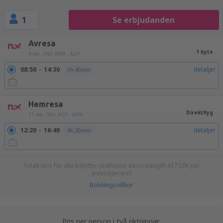
1
Se erbjudanden
Avresa
1 byte
4 dec. (fre)
ARN - AGP
08:50
14:30
detaljer
5h 40min
Hemresa
Direktflyg
11 dec. (fre)
AGP - ARN
12:20
16:40
detaljer
4h 20min
Totalt pris för alla biljetter (exklusive serviceavgift
437
SEK
per
passagerare)
Bokningsvillkor
Pris per person i två riktningar: