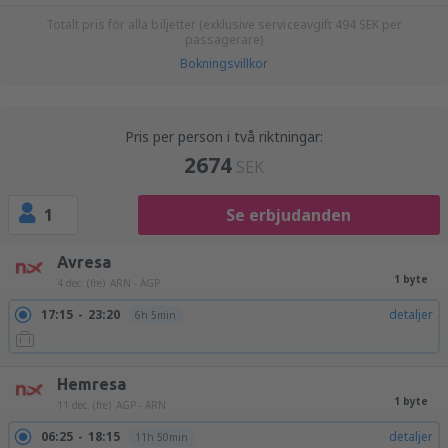
Totalt pris för alla biljetter (exklusive serviceavgift
494
SEK
per
passagerare)
Bokningsvillkor
Pris per person i två riktningar:
2674
SEK
1
Se erbjudanden
Avresa
1 byte
4 dec. (fre)
ARN - AGP
17:15
23:20
detaljer
6h 5min
Hemresa
1 byte
11 dec. (fre)
AGP - ARN
06:25
18:15
detaljer
11h 50min