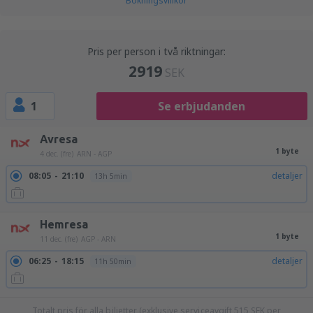
Bokningsvillkor
Pris per person i två riktningar:
2919
SEK
1
Se erbjudanden
Avresa
1 byte
4 dec. (fre)
ARN - AGP
08:05
21:10
detaljer
13h 5min
Hemresa
1 byte
11 dec. (fre)
AGP - ARN
06:25
18:15
detaljer
11h 50min
Totalt pris för alla biljetter (exklusive serviceavgift
515
SEK
per