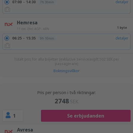
07:00
14:30
detaljer
7h 30min
Hemresa
1 byte
11 dec. (fre)
AGP - ARN
06:25
15:35
detaljer
9h 10min
Totalt pris för alla biljetter (exklusive serviceavgift
502
SEK
per
passagerare)
Bokningsvillkor
Pris per person i två riktningar:
2748
SEK
1
Se erbjudanden
Avresa