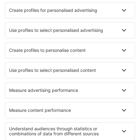
Totalt pris för alla biljetter (exklusive serviceavgift
515
SEK
per
passagerare)
Bokningsvillkor
Pris per person i två riktningar:
3119
SEK
1
Se erbjudanden
Avresa
1 byte
4 dec. (fre)
ARN - AGP
20:25
10:45
detaljer
14h 20min
Hemresa
1 byte
11 dec. (fre)
AGP - ARN