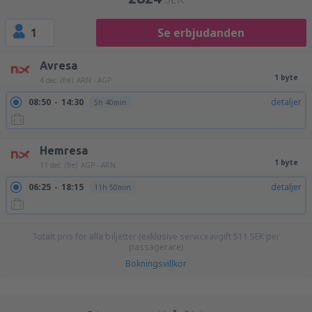
1
Se erbjudanden
Avresa
1 byte
4 dec. (fre)
ARN - AGP
08:50
14:30
detaljer
5h 40min
Hemresa
1 byte
11 dec. (fre)
AGP - ARN
06:25
18:15
detaljer
11h 50min
Totalt pris för alla biljetter (exklusive serviceavgift
511
SEK
per
passagerare)
Bokningsvillkor