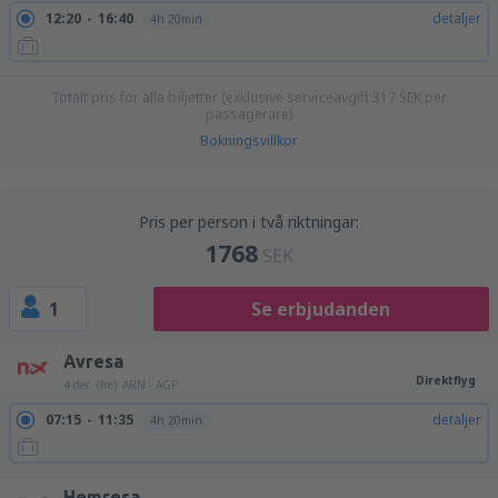
12:20
16:40
detaljer
4h 20min
Totalt pris för alla biljetter (exklusive serviceavgift
317
SEK
per
passagerare)
Bokningsvillkor
Pris per person i två riktningar:
1768
SEK
1
Se erbjudanden
Avresa
Direktflyg
4 dec. (fre)
ARN - AGP
07:15
11:35
detaljer
4h 20min
Hemresa