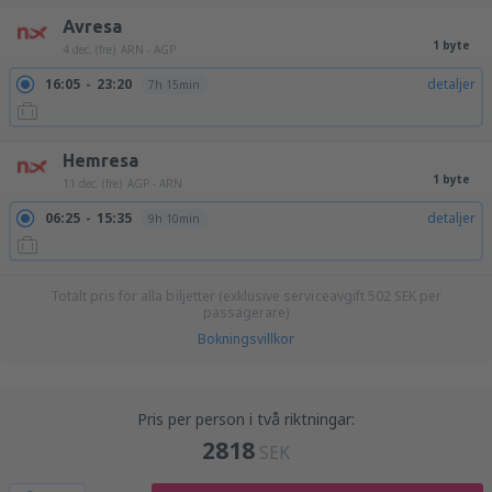
Avresa
1 byte
4 dec. (fre)
ARN - AGP
16:05
23:20
detaljer
7h 15min
Hemresa
1 byte
11 dec. (fre)
AGP - ARN
06:25
15:35
detaljer
9h 10min
Totalt pris för alla biljetter (exklusive serviceavgift
502
SEK
per
passagerare)
Bokningsvillkor
Pris per person i två riktningar:
2818
SEK