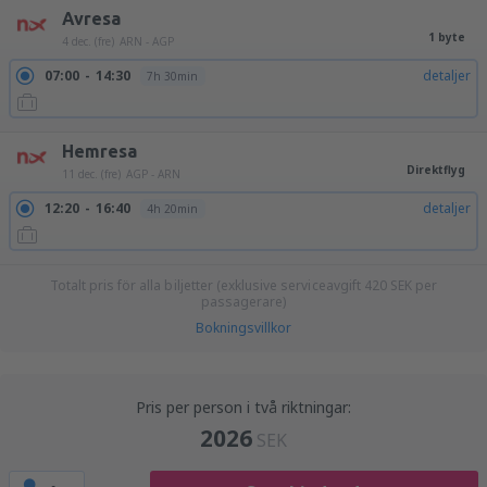
Avresa
1 byte
4 dec. (fre)
ARN - AGP
07:00
14:30
detaljer
7h 30min
Hemresa
Direktflyg
11 dec. (fre)
AGP - ARN
12:20
16:40
detaljer
4h 20min
Totalt pris för alla biljetter (exklusive serviceavgift
420
SEK
per
passagerare)
Bokningsvillkor
Pris per person i två riktningar:
2026
SEK