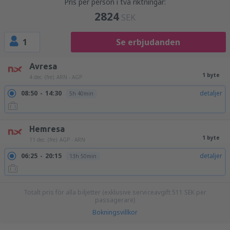
Pris per person i två riktningar:
2824
SEK
1
Se erbjudanden
Avresa
1 byte
4 dec. (fre)
ARN - AGP
08:50
14:30
detaljer
5h 40min
Hemresa
1 byte
11 dec. (fre)
AGP - ARN
06:25
20:15
detaljer
13h 50min
Totalt pris för alla biljetter (exklusive serviceavgift
511
SEK
per
passagerare)
Bokningsvillkor