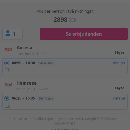
Pris per person i två riktningar:
2898
SEK
1
Se erbjudanden
Avresa
1 byte
4 dec. (fre)
ARN - AGP
08:50
14:30
detaljer
5h 40min
Hemresa
1 byte
11 dec. (fre)
AGP - ARN
06:25
15:35
detaljer
9h 10min
Totalt pris för alla biljetter (exklusive serviceavgift
515
SEK
per
passagerare)