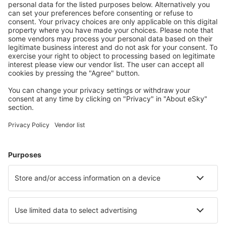
Totalt pris för alla biljetter (exklusive serviceavgift
515
SEK
per
passagerare)
Bokningsvillkor
Pris per person i två riktningar:
2993
SEK
1
Se erbjudanden
Avresa
1 byte
4 dec. (fre)
ARN - AGP
08:05
21:10
detaljer
13h 5min
Hemresa
1 byte
11 dec. (fre)
AGP - ARN
06:25
15:35
detaljer
9h 10min