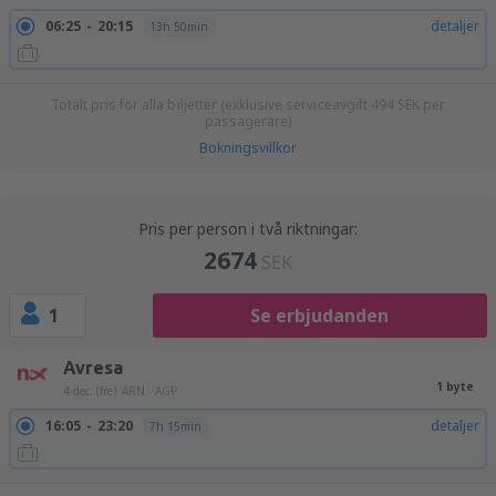
06:25
20:15
detaljer
13h 50min
Totalt pris för alla biljetter (exklusive serviceavgift
494
SEK
per
passagerare)
Bokningsvillkor
Pris per person i två riktningar:
2674
SEK
1
Se erbjudanden
Avresa
1 byte
4 dec. (fre)
ARN - AGP
16:05
23:20
detaljer
7h 15min