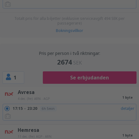
Totalt pris för alla biljetter (exklusive serviceavgift
494
SEK
per
passagerare)
Bokningsvillkor
Pris per person i två riktningar:
2674
SEK
1
Se erbjudanden
Avresa
1 byte
4 dec. (fre)
ARN - AGP
17:15
23:20
detaljer
6h 5min
Hemresa
1 byte
11 dec. (fre)
AGP - ARN