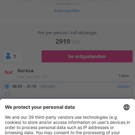
passagerare)
Bokningsvillkor
Pris per person i två riktningar:
2919
SEK
1
Se erbjudanden
Avresa
1 byte
4 dec. (fre)
ARN - AGP
08:05
21:10
detaljer
13h 5min
Hemresa
1 byte
11 dec. (fre)
AGP - ARN
06:25
20:15
detaljer
13h 50min