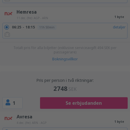
Hemresa
1 byte
11 dec. (fre)
AGP - ARN
06:25
18:15
detaljer
11h 50min
Totalt pris för alla biljetter (exklusive serviceavgift
494
SEK
per
passagerare)
Bokningsvillkor
Pris per person i två riktningar:
2748
SEK
1
Se erbjudanden
Avresa
1 byte
4 dec. (fre)
ARN - AGP