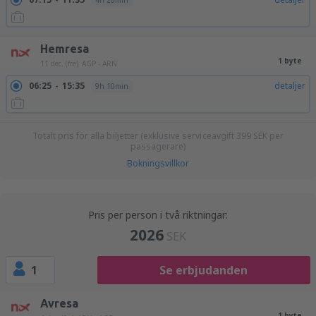
4h 20min
Hemresa
1 byte
11 dec. (fre)
AGP - ARN
06:25
15:35
detaljer
9h 10min
Totalt pris för alla biljetter (exklusive serviceavgift
399
SEK
per
passagerare)
Bokningsvillkor
Pris per person i två riktningar:
2026
SEK
1
Se erbjudanden
Avresa
1 byte