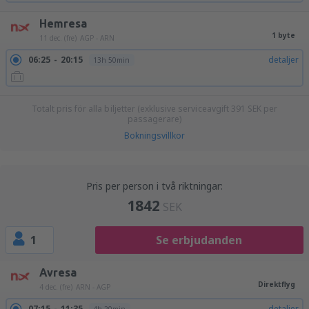
Hemresa
1 byte
11 dec. (fre)
AGP - ARN
06:25
20:15
detaljer
13h 50min
Totalt pris för alla biljetter (exklusive serviceavgift
391
SEK
per
passagerare)
Bokningsvillkor
Pris per person i två riktningar:
1842
SEK
1
Se erbjudanden
Avresa
Direktflyg
4 dec. (fre)
ARN - AGP
07:15
11:35
detaljer