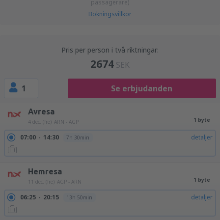
passagerare)
Bokningsvillkor
Pris per person i två riktningar:
2674
SEK
1
Se erbjudanden
Avresa
1 byte
4 dec. (fre)
ARN - AGP
07:00
14:30
detaljer
7h 30min
Hemresa
1 byte
11 dec. (fre)
AGP - ARN
06:25
20:15
detaljer
13h 50min