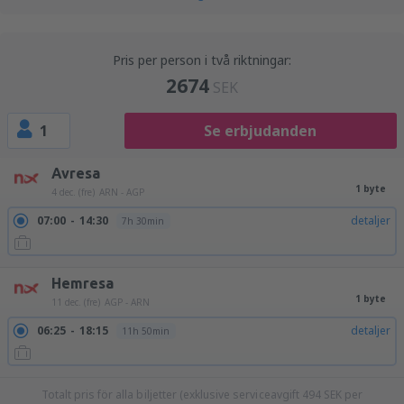
Pris per person i två riktningar:
2674
SEK
1
Se erbjudanden
Avresa
1 byte
4 dec. (fre)
ARN - AGP
07:00
14:30
detaljer
7h 30min
Hemresa
1 byte
11 dec. (fre)
AGP - ARN
06:25
18:15
detaljer
11h 50min
Totalt pris för alla biljetter (exklusive serviceavgift
494
SEK
per