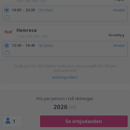
4 dec. (fre)
ARN - AGP
16:05
23:20
detaljer
7h 15min
Hemresa
Direktflyg
11 dec. (fre)
AGP - ARN
12:20
16:40
detaljer
4h 20min
Totalt pris för alla biljetter (exklusive serviceavgift
420
SEK
per
passagerare)
Bokningsvillkor
Pris per person i två riktningar:
2026
SEK
1
Se erbjudanden