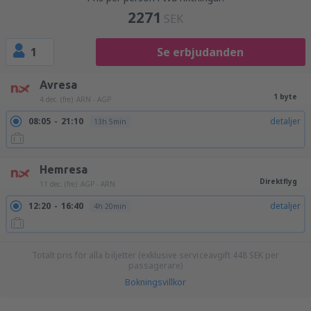
2271
SEK
1
Se erbjudanden
Avresa
1 byte
4 dec. (fre)
ARN - AGP
08:05
21:10
detaljer
13h 5min
Hemresa
Direktflyg
11 dec. (fre)
AGP - ARN
12:20
16:40
detaljer
4h 20min
Totalt pris för alla biljetter (exklusive serviceavgift
448
SEK
per
passagerare)
Bokningsvillkor